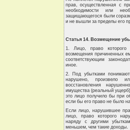
прав, осуществленная с пр
необходимости или нео
защищающегося были соразм
и не вышли за пределы его 
Статья 14. Возмещение уб
1. Лицо, право которого
возмещения причиненных ем
соответствующим законода
иное.
2. Под убытками понимают
нарушено, произвело и
восстановления нарушенн
имущества (реальный ущерб)
это лицо получило бы при о
если бы его право не было н
Если лицо, нарушившее пра
лицо, право которого нар
наряду с другими убытка
меньшем, чем такие доходы.