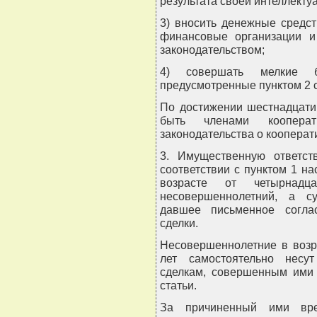
результата своей интеллекту
3) вносить денежные средст
финансовые организации и
законодательством;
4) совершать мелкие 
предусмотренные пунктом 2 с
По достижении шестнадцати
быть членами коопера
законодательства о кооперат
3. Имущественную ответст
соответствии с пунктом 1 н
возрасте от четырнадц
несовершеннолетний, а су
давшее письменное согла
сделки.
Несовершеннолетние в возр
лет самостоятельно несу
сделкам, совершенным ими 
статьи.
За причиненный ими вре