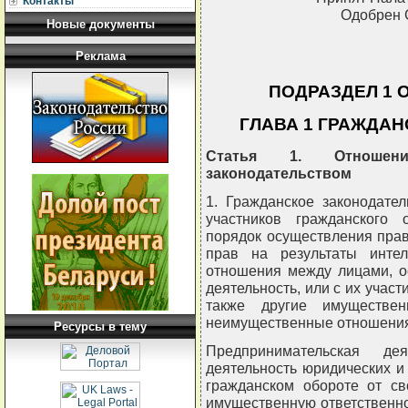
Контакты
Одобрен 
Новые документы
Реклама
ПОДРАЗДЕЛ 1
ГЛАВА 1 ГРАЖДА
Статья 1. Отношени
законодательством
1. Гражданское законодате
участников гражданского 
порядок осуществления прав
прав на результаты интелл
отношения между лицами, 
деятельность, или с их участ
также другие имуществ
неимущественные отношени
Ресурсы в тему
Предпринимательская де
деятельность юридических и
гражданском обороте от св
имущественную ответственно