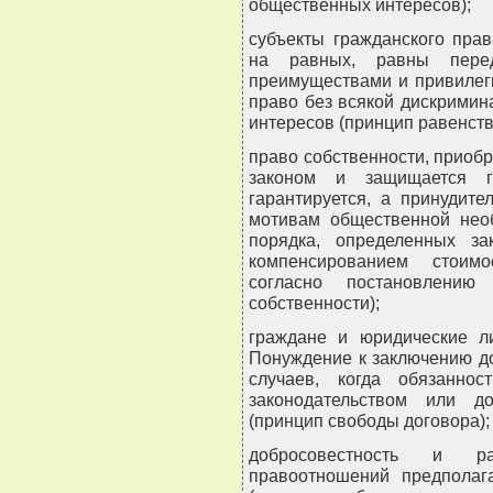
общественных интересов);
субъекты гражданского пра
на равных, равны перед
преимуществами и привилег
право без всякой дискримин
интересов (принцип равенств
право собственности, приоб
законом и защищается го
гарантируется, а принудит
мотивам общественной нео
порядка, определенных з
компенсированием стоим
согласно постановлению 
собственности);
граждане и юридические л
Понуждение к заключению до
случаев, когда обязаннос
законодательством или д
(принцип свободы договора);
добросовестность и ра
правоотношений предполага