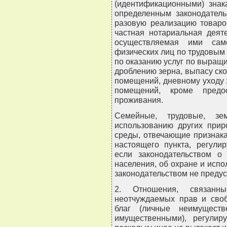
(идентификационными) знак
определенным законодатель
разовую реализацию товаров
частная нотариальная деяте
осуществляемая ими само
физических лиц по трудовым
по оказанию услуг по выращ
дроблению зерна, выпасу скот
помещений, дневному уходу 
помещений, кроме предос
проживания.
Семейные, трудовые, зе
использованию других при
среды, отвечающие признака
настоящего пункта, регули
если законодательством о
населения, об охране и исп
законодательством не преду
2. Отношения, связан
неотчуждаемых прав и своб
благ (личные неимущест
имущественными), регулиру