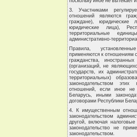
поскольку иное не вытекает 
3. Участниками регулиру
отношений являются граж
граждане), юридические 
юридические лица), Респ
территориальные едини
административно-территориа
Правила, установленные
применяются к отношениям с
гражданства, иностранны
(организаций, не являющих
государств, их администрат
территориальных) образо
законодательством этих 
отношений, если иное не 
Беларусь, иными законод
договорами Республики Бела
4. К имущественным отнош
законодательством админи
другой, включая налоговые
законодательство не прим
законодательством.