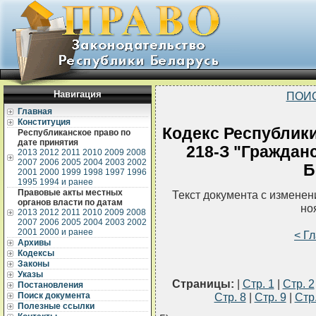
Навигация
ПОИ
Главная
Конституция
Кодекс Республики
Республиканское право по
дате принятия
218-З "Граждан
2013
2012
2011
2010
2009
2008
2007
2006
2005
2004
2003
2002
Б
2001
2000
1999
1998
1997
1996
1995
1994 и ранее
Правовые акты местных
Текст документа с измене
органов власти по датам
но
2013
2012
2011
2010
2009
2008
2007
2006
2005
2004
2003
2002
2001
2000 и ранее
< Г
Архивы
Кодексы
Законы
Указы
Страницы:
|
Стр. 1
|
Стр. 2
Постановления
Поиск документа
Стр. 8
|
Стр. 9
|
Стр
Полезные ссылки