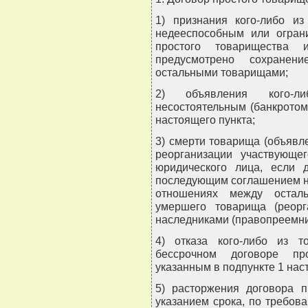
1) признания кого-либо из
недееспособным или огран
простого товарищества
предусмотрено сохране
остальными товарищами;
2) объявления кого-л
несостоятельным (банкротом)
настоящего пункта;
3) смерти товарища (объявл
реорганизации участвующе
юридического лица, если 
последующим соглашением н
отношениях между остал
умершего товарища (реорг
наследниками (правопреемни
4) отказа кого-либо из 
бессрочном договоре про
указанным в подпункте 1 нас
5) расторжения договора п
указанием срока, по требов