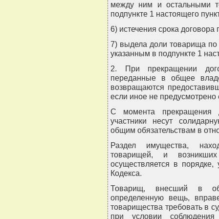
между ним и остальными т
подпункте 1 настоящего пунк
6) истечения срока договора
7) выдела доли товарища по 
указанным в подпункте 1 нас
2. При прекращении дого
переданные в общее владе
возвращаются предоставивш
если иное не предусмотрено
С момента прекращения д
участники несут солидарн
общим обязательствам в отно
Раздел имущества, нахо
товарищей, и возникш
осуществляется в порядке,
Кодекса.
Товарищ, внесший в общ
определенную вещь, вправ
товарищества требовать в с
при условии соблюдения