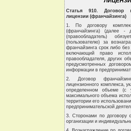
ЛИЦЕНЗИ
Статья 910. Договор к
лицензии (франчайзинга)
1. По договору комплекс
(франчайзинга) (далее - 
(правообладатель) обязу
(пользователю) за вознаг
франчайзинга срок либо без
включающий право испол
правообладателя, других об
предусмотренных договоро
информации в предпринимате
2. Договор франчайзинг
лицензионного комплекса, ук
определенном объеме (с 
максимального объема испол
территории его использован
предпринимательской деятел
3. Сторонами по договору 
организации и индивидуальн
4. Вознаграждение по дого