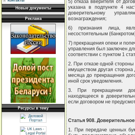
Контакты
5) отказа вверителя от дого
указана в подпункте 4 нас
Новые документы
доверительному управл
вознаграждения;
Реклама
6) признания лица, явля
несостоятельным (банкротом)
7) прекращения опеки и попе
управления был заключен дл
соответствии с пунктом 1 ста
2. При отказе одной стороны
имуществом другая сторона 
месяца до прекращения дог
иной срок уведомления.
3. При прекращении дове
находящееся в доверительн
если договором не предусмот
Ресурсы в тему
Статья 908. Доверительно
1. При передаче ценных бу