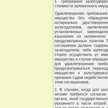
1. Требования залогодержа
стоимости заложенного имущ
Удовлетворение требования
имущества без обращени
нотариально удостоверен
залогодателем, заключен
установленных законодат
взыскания на заложенное 
предусмотренных пунктом 3
соглашении должно содержа
залогодателю, либо залого
сторон осуществить от име
имущества в случае обраще
для удовлетворения треб
предусматриваться перехо
имущество к залогодержа
признано судом недействите
этим соглашением.
2. В случаях, когда для за
актами требуется согласие
органа, иной государственн
указанного в части второй
только после получения в 