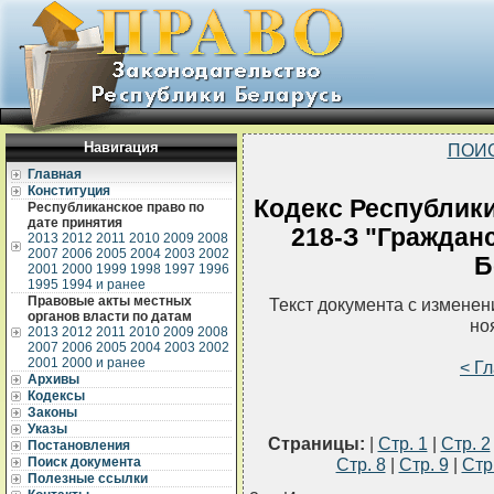
Навигация
ПОИ
Главная
Конституция
Кодекс Республики
Республиканское право по
дате принятия
218-З "Граждан
2013
2012
2011
2010
2009
2008
2007
2006
2005
2004
2003
2002
Б
2001
2000
1999
1998
1997
1996
1995
1994 и ранее
Правовые акты местных
Текст документа с измене
органов власти по датам
но
2013
2012
2011
2010
2009
2008
2007
2006
2005
2004
2003
2002
2001
2000 и ранее
< Г
Архивы
Кодексы
Законы
Указы
Страницы:
|
Стр. 1
|
Стр. 2
Постановления
Поиск документа
Стр. 8
|
Стр. 9
|
Стр
Полезные ссылки