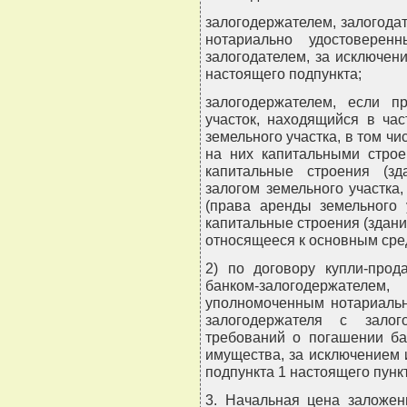
залогодержателем, залогод
нотариально удостоверен
залогодателем, за исключени
настоящего подпункта;
залогодержателем, если п
участок, находящийся в ча
земельного участка, в том 
на них капитальными строе
капитальные строения (з
залогом земельного участка
(права аренды земельного 
капитальные строения (здани
относящееся к основным сре
2) по договору купли-прод
банком-залогодержателе
уполномоченным нотариальн
залогодержателя с залог
требований о погашении ба
имущества, за исключением 
подпункта 1 настоящего пунк
3. Начальная цена заложен