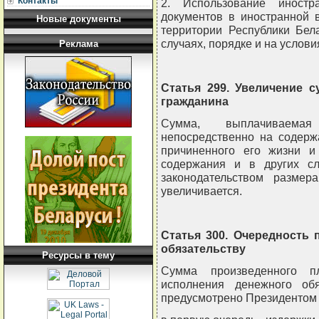
Контакты
2. Использование иност
документов в иностранной 
Новые документы
территории Республики Бел
случаях, порядке и на услов
Реклама
Статья 299. Увеличение 
гражданина
Сумма, выплачиваема
непосредственно на содерж
причиненного его жизни и
содержания и в других сл
законодательством размер
увеличивается.
Статья 300. Очередность
обязательству
Ресурсы в тему
Сумма произведенного пл
исполнения денежного обя
предусмотрено Президентом 