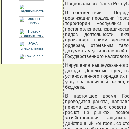
Национального банка Республи
В соответствии с Поряд
реализации продукции (товар
территории Республики 
постановлением, юридически
видов деятельности, вк
производят прием денежн
ордерам, отрывным тало
документам установленной 
Государственного налогового
Нарушение вышеуказанного 
дохода. Денежные средств
установленного порядка их п
услуг) за наличный расчет,
бюджета.
В настоящее время Госу
проводится работа, направ
приема денежных средств 
расчет на рынках, позво
хозяйствования, защитит
действенный контроль со с
органов за объемом товароо