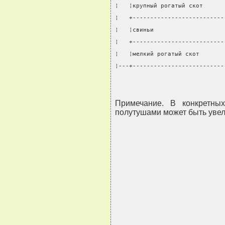
¦   ¦крупный рогатый скот      
¦   +--------------------------
¦   ¦свиньи                    
¦   +--------------------------
¦   ¦мелкий рогатый скот       
¦---+--------------------------
Примечание. В конкретны
полутушами может быть увел