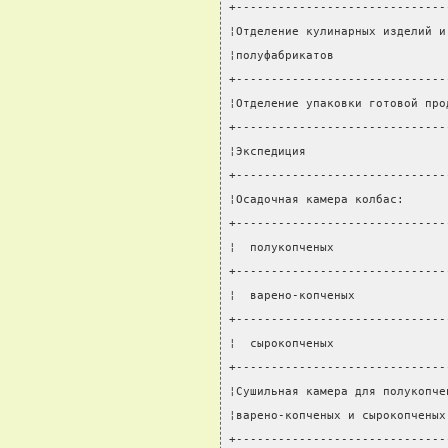
+------------------------------
¦Отделение кулинарных изделий и
¦полуфабрикатов                
+------------------------------
¦Отделение упаковки готовой про
+------------------------------
¦Экспедиция                    
+------------------------------
¦Осадочная камера колбас:      
+------------------------------
¦  полукопченых                
+------------------------------
¦  варено-копченых             
+------------------------------
¦  сырокопченых                
+------------------------------
¦Сушильная камера для полукопче
¦варено-копченых и сырокопченых
+------------------------------