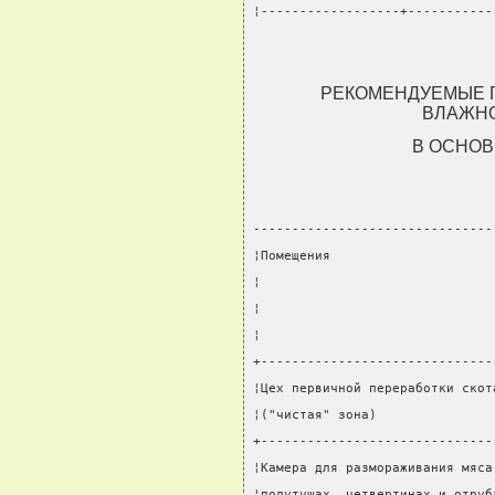
¦------------------+-----------
РЕКОМЕНДУЕМЫЕ 
ВЛАЖН
В ОСНО
-------------------------------
¦Помещения                     
¦                              
¦                              
¦                              
+------------------------------
¦Цех первичной переработки скот
¦("чистая" зона)               
+------------------------------
¦Камера для размораживания мяса
¦полутушах, четвертинах и отруб