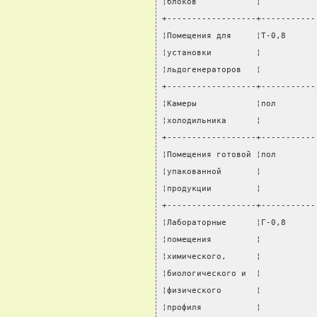
¦блоков            ¦           
+------------------+-----------
¦Помещения для     ¦Т-0,8      
¦установки         ¦           
¦льдогенераторов   ¦           
+------------------+-----------
¦Камеры            ¦пол        
¦холодильника      ¦           
+------------------+-----------
¦Помещения готовой ¦пол        
¦упакованной       ¦           
¦продукции         ¦           
+------------------+-----------
¦Лабораторные      ¦Г-0,8      
¦помещения         ¦           
¦химического,      ¦           
¦биологического и  ¦           
¦физического       ¦           
¦профиля           ¦           