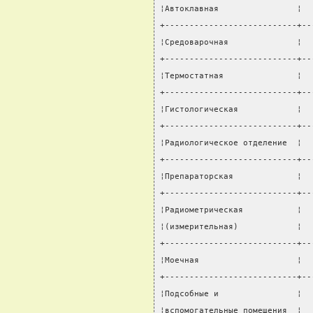
¦Автоклавная                ¦  
+---------------------------+--
¦Средоварочная              ¦  
+---------------------------+--
¦Термостатная               ¦  
+---------------------------+--
¦Гистологическая            ¦  
+---------------------------+--
¦Радиологическое отделение  ¦  
+---------------------------+--
¦Препараторская             ¦  
+---------------------------+--
¦Радиометрическая           ¦  
¦(измерительная)            ¦  
+---------------------------+--
¦Моечная                    ¦  
+---------------------------+--
¦Подсобные и                ¦  
¦вспомогательные помещения  ¦  