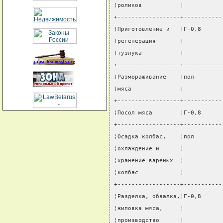
¦роликов           ¦           
+------------------+-----------
¦Приготовление и   ¦Г-0,8      
¦регенерация       ¦           
¦тузлука           ¦           
+------------------+-----------
¦Размораживание    ¦пол        
¦мяса              ¦           
+------------------+-----------
¦Посол мяса        ¦Г-0,8      
+------------------+-----------
¦Осадка колбас,    ¦пол        
¦охлаждение и      ¦           
¦хранение вареных  ¦           
¦колбас            ¦           
+------------------+-----------
¦Разделка, обвалка,¦Г-0,8      
¦жиловка мяса,     ¦           
¦производство      ¦           