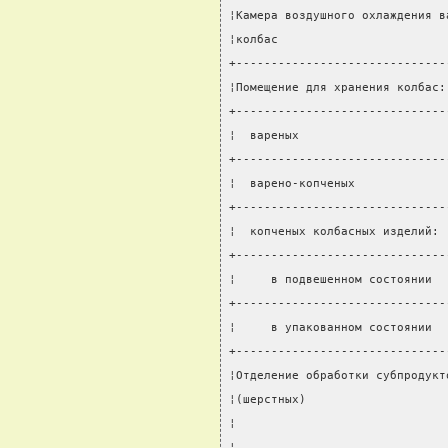
¦Камера воздушного охлаждения в
¦колбас                        
+------------------------------
¦Помещение для хранения колбас:
+------------------------------
¦  вареных                     
+------------------------------
¦  варено-копченых             
+------------------------------
¦  копченых колбасных изделий: 
+------------------------------
¦     в подвешенном состоянии  
+------------------------------
¦     в упакованном состоянии  
+------------------------------
¦Отделение обработки субпродукт
¦(шерстных)                    
¦                              
¦                              