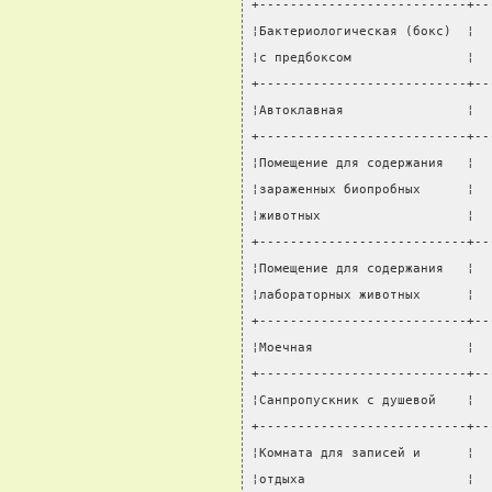
+---------------------------+--
¦Бактериологическая (бокс)  ¦  
¦с предбоксом               ¦  
+---------------------------+--
¦Автоклавная                ¦  
+---------------------------+--
¦Помещение для содержания   ¦  
¦зараженных биопробных      ¦  
¦животных                   ¦  
+---------------------------+--
¦Помещение для содержания   ¦  
¦лабораторных животных      ¦  
+---------------------------+--
¦Моечная                    ¦  
+---------------------------+--
¦Санпропускник с душевой    ¦  
+---------------------------+--
¦Комната для записей и      ¦  
¦отдыха                     ¦  