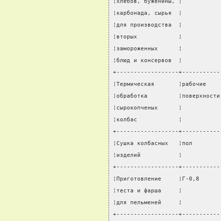
¦хлебов, буженины, ¦           
¦карбонада, сырья  ¦           
¦для производства  ¦           
¦вторых            ¦           
¦замороженных      ¦           
¦блюд и консервов  ¦           
+------------------+-----------
¦Термическая       ¦рабочие    
¦обработка         ¦поверхности
¦сырокопченых      ¦           
¦колбас            ¦           
+------------------+-----------
¦Сушка колбасных   ¦пол        
¦изделий           ¦           
+------------------+-----------
¦Приготовление     ¦Г-0,8      
¦теста и фарша     ¦           
¦для пельменей     ¦           
+------------------+-----------