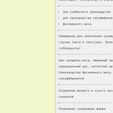
+------------------------------
¦  для колбасного производства 
¦  для производства полуфабрика
¦  фасованного мяса            
+------------------------------
¦Помещение для накопления охлаж
¦грузов (мяса в полутушах, блок
¦субпродукты)                  
+------------------------------
¦Цех разделки мяса, машинный за
¦шприцовочный цех, котлетный це
¦производства фасованного мяса,
¦полуфабрикатов                
+------------------------------
¦Отделение мокрого и сухого пос
¦окороков                      
+------------------------------
¦Отделение созревания фарша    