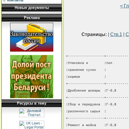
Контакты
< Г
Новые документы
Реклама
Страницы:
|
Стр.1
|
С
+------------------+-----------
¦Упаковка и        ¦пол        
¦хранение сухих    ¦           
¦кормов            ¦           
+------------------+-----------
¦Дробление шквары  ¦Г-0,8      
+------------------+-----------
Ресурсы в тему
¦Сбор и передувка  ¦Г-0,8      
¦различного сырья  ¦           
+------------------+-----------
¦Ремонт и мойка    ¦Г-0,8      