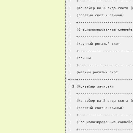
¦   +--------------------------
¦   ¦Конвейер на 2 вида скота (
¦   ¦рогатый скот и свиньи)    
¦   +--------------------------
¦   ¦Специализированные конвейе
¦   +--------------------------
¦   ¦крупный рогатый скот      
¦   +--------------------------
¦   ¦свиньи                    
¦   +--------------------------
¦   ¦мелкий рогатый скот       
+---+--------------------------
¦ 3 ¦Конвейер зачистки         
¦   +--------------------------
¦   ¦Конвейер на 2 вида скота (
¦   ¦рогатый скот и свиньи)    
¦   +--------------------------
¦   ¦Специализированные конвейе
¦   +--------------------------