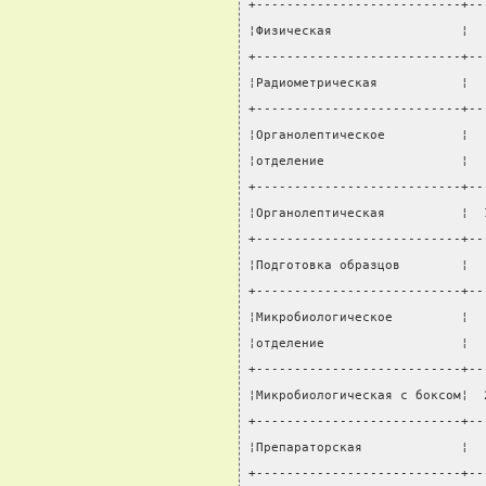
+---------------------------+--
¦Физическая                 ¦  
+---------------------------+--
¦Радиометрическая           ¦  
+---------------------------+--
¦Органолептическое          ¦  
¦отделение                  ¦  
+---------------------------+--
¦Органолептическая          ¦  
+---------------------------+--
¦Подготовка образцов        ¦  
+---------------------------+--
¦Микробиологическое         ¦  
¦отделение                  ¦  
+---------------------------+--
¦Микробиологическая с боксом¦  
+---------------------------+--
¦Препараторская             ¦  
+---------------------------+--