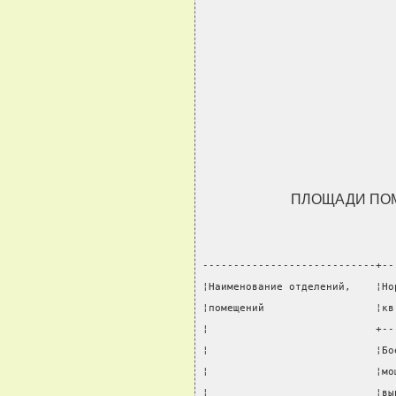
ПЛОЩАДИ ПО
----------------------------+--
¦Наименование отделений,    ¦Но
¦помещений                  ¦кв
¦                           +--
¦                           ¦Бо
¦                           ¦мо
¦                           ¦вы