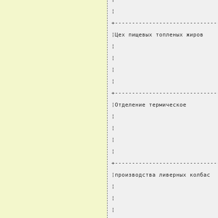
¦                              
+------------------------------
¦Цех пищевых топленых жиров    
¦                              
¦                              
¦                              
¦                              
+------------------------------
¦Отделение термическое         
¦                              
¦                              
¦                              
¦                              
+------------------------------
¦производства ливерных колбас  
¦                              
¦                              
¦                              