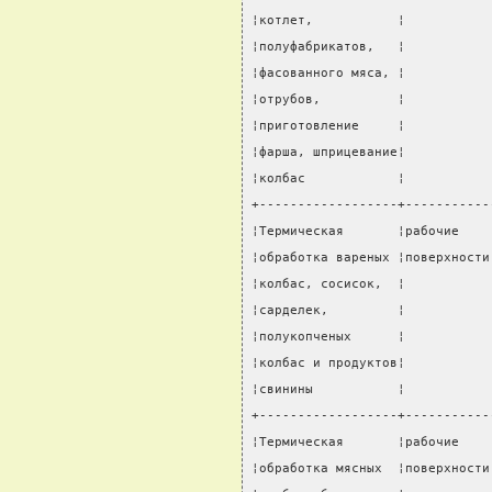
¦котлет,           ¦           
¦полуфабрикатов,   ¦           
¦фасованного мяса, ¦           
¦отрубов,          ¦           
¦приготовление     ¦           
¦фарша, шприцевание¦           
¦колбас            ¦           
+------------------+-----------
¦Термическая       ¦рабочие    
¦обработка вареных ¦поверхности
¦колбас, сосисок,  ¦           
¦сарделек,         ¦           
¦полукопченых      ¦           
¦колбас и продуктов¦           
¦свинины           ¦           
+------------------+-----------
¦Термическая       ¦рабочие    
¦обработка мясных  ¦поверхности