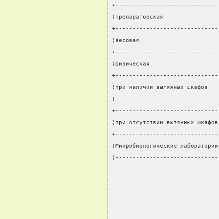
+------------------------------
¦препараторская                
+------------------------------
¦весовая                       
+------------------------------
¦физическая                    
+------------------------------
¦при наличии вытяжных шкафов   
¦                              
+------------------------------
¦при отсутствии вытяжных шкафов
+------------------------------
¦Микробиологические лаборатории
¦------------------------------