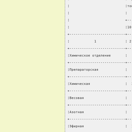
¦                           ¦то
¦                           ¦  
¦                           +--
¦                           ¦10
+---------------------------+--
¦            1              ¦ 2
+---------------------------+--
¦Химическое отделение       ¦  
+---------------------------+--
¦Препараторская             ¦  
+---------------------------+--
¦Химическая                 ¦  
+---------------------------+--
¦Весовая                    ¦  
+---------------------------+--
¦Азотная                    ¦  
+---------------------------+--
¦Эфирная                    ¦  