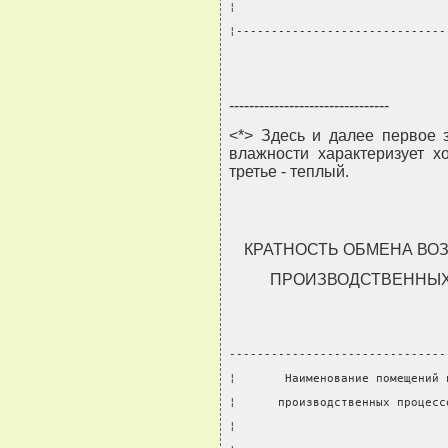
¦                              
¦------------------------------
--------------------------------
<*> Здесь и далее первое 
влажности характеризует х
третье - теплый.
КРАТНОСТЬ ОБМЕНА ВО
ПРОИЗВОДСТВЕННЫХ
-------------------------------
¦       Наименование помещений 
¦      производственных процесс
¦                              