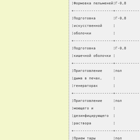
¦Формовка пельменей¦Г-0,8      
+------------------+-----------
¦Подготовка        ¦Г-0,8      
¦искусственной     ¦           
¦оболочки          ¦           
+------------------+-----------
¦Подготовка        ¦Г-0,8      
¦кишечной оболочки ¦           
+------------------+-----------
¦Приготовление     ¦пол        
¦дыма в печах,     ¦           
¦генераторах       ¦           
+------------------+-----------
¦Приготовление     ¦пол        
¦моющего и         ¦           
¦дезинфицирующего  ¦           
¦раствора          ¦           
+------------------+-----------
¦Прием тары        ¦пол        