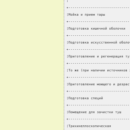
¦                              
+------------------------------
¦Мойка и прием тары            
+------------------------------
¦Подготовка кишечной оболочки  
+------------------------------
¦Подготовка искусственной оболо
+------------------------------
¦Приготовление и регенерация ту
+------------------------------
¦То же (при наличии источников 
+------------------------------
¦Приготовление моющего и дезрас
+------------------------------
¦Подготовка специй             
+------------------------------
¦Помещение для зачистки туш    
+------------------------------
¦Трихинеллоскопическая         