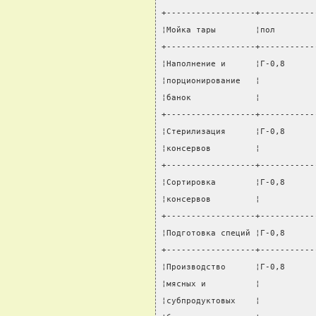
+------------------+-----------
¦Мойка тары        ¦пол        
+------------------+-----------
¦Наполнение и      ¦Г-0,8      
¦порционирование   ¦           
¦банок             ¦           
+------------------+-----------
¦Стерилизация      ¦Г-0,8      
¦консервов         ¦           
+------------------+-----------
¦Сортировка        ¦Г-0,8      
¦консервов         ¦           
+------------------+-----------
¦Подготовка специй ¦Г-0,8      
+------------------+-----------
¦Производство      ¦Г-0,8      
¦мясных и          ¦           
¦субпродуктовых    ¦           