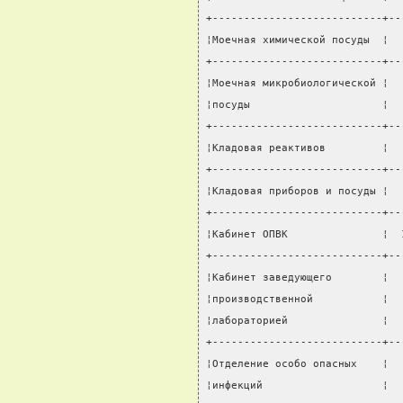
+---------------------------+--
¦Моечная химической посуды  ¦  
+---------------------------+--
¦Моечная микробиологической ¦  
¦посуды                     ¦  
+---------------------------+--
¦Кладовая реактивов         ¦  
+---------------------------+--
¦Кладовая приборов и посуды ¦  
+---------------------------+--
¦Кабинет ОПВК               ¦  
+---------------------------+--
¦Кабинет заведующего        ¦  
¦производственной           ¦  
¦лабораторией               ¦  
+---------------------------+--
¦Отделение особо опасных    ¦  
¦инфекций                   ¦  