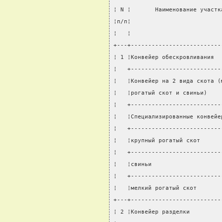
¦ N ¦       Наименование участк
¦п/п¦                          
¦   ¦                          
+---+--------------------------
¦ 1 ¦Конвейер обескровливания  
¦   +--------------------------
¦   ¦Конвейер на 2 вида скота (
¦   ¦рогатый скот и свиньи)    
¦   +--------------------------
¦   ¦Специализированные конвейе
¦   +--------------------------
¦   ¦крупный рогатый скот      
¦   +--------------------------
¦   ¦свиньи                    
¦   +--------------------------
¦   ¦мелкий рогатый скот       
+---+--------------------------
¦ 2 ¦Конвейер разделки         