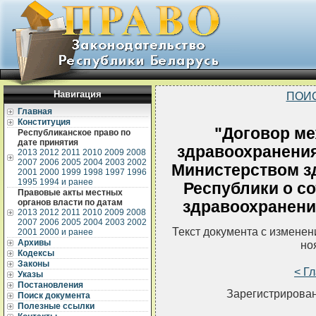
Навигация
ПОИ
Главная
Конституция
"Договор м
Республиканское право по
дате принятия
здравоохранения
2013
2012
2011
2010
2009
2008
2007
2006
2005
2004
2003
2002
Министерством з
2001
2000
1999
1998
1997
1996
1995
1994 и ранее
Республики о со
Правовые акты местных
органов власти по датам
здравоохранени
2013
2012
2011
2010
2009
2008
2007
2006
2005
2004
2003
2002
Текст документа с измене
2001
2000 и ранее
Архивы
но
Кодексы
Законы
< Г
Указы
Постановления
Зарегистрирован
Поиск документа
Полезные ссылки