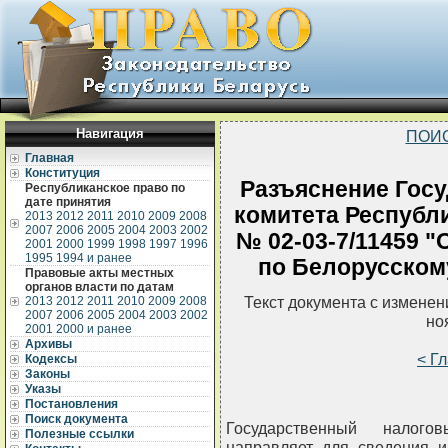
Навигация
ПОИ
Главная
Конституция
Разъяснение Госу
Республиканское право по
дате принятия
комитета Республи
2013
2012
2011
2010
2009
2008
2007
2006
2005
2004
2003
2002
№ 02-03-7/11459 "
2001
2000
1999
1998
1997
1996
1995
1994 и ранее
по Белорусском
Правовые акты местных
органов власти по датам
Текст документа с измене
2013
2012
2011
2010
2009
2008
2007
2006
2005
2004
2003
2002
но
2001
2000 и ранее
Архивы
< Г
Кодексы
Законы
Указы
Постановления
Поиск документа
Государственный налого
Полезные ссылки
направляет для сведения и