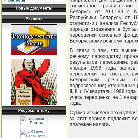
Контакты
совместное разъяснение 
Новые документы
Беларусь от 20.11.98 г. N
Республики Беларусь от 18
Реклама
статистики и анализа Республ
порядке отражения в бухгал
переоценки основных фондо
Белорусскому речному парохо
В связи с тем, что вышен
речному пароходству, при
результатов переоценки, р
января 1998 года запись
переоценки на соответству
Белорусским речным па
подразделения) уточненные р
II, III и IV кварталы 1998 г
учета переоценки на 1 январ
года.
Ресурсы в тему
Сумма исчисленного и уплач
за этот период подлежит во
платежей налога.