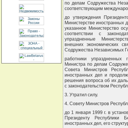
по делам Содружества Неза
соответствующим междунаро
до утверждения Президент
Министерстве иностранных де
указанное Министерство ос
соответствии с законода
упраздненные Министерст
внешних экономических св
Содружества Независимых Го
работники упраздненных 
Министра по делам Содруже
Совета Министров Респуб
иностранных дел и продолж
решения вопроса об их даль
с законодательством Республ
3. Утратил силу.
4. Совету Министров Республ
до 1 января 1999 г. в устан
Президенту Республики Б
иностранных дел, его структу