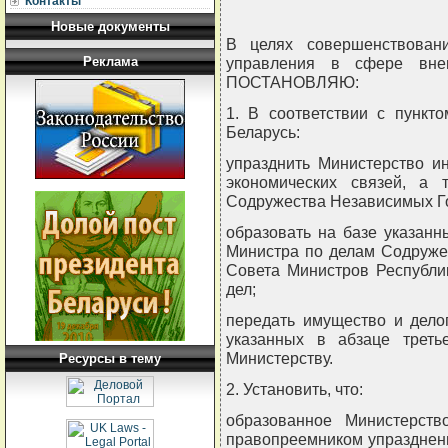
Контакты
Новые документы
В целях совершенствовани
Реклама
управления в сфере внеш
ПОСТАНОВЛЯЮ:
1. В соответствии с пункт
Беларусь:
упразднить Министерство и
экономических связей, а
Содружества Независимых Го
образовать на базе указанн
Министра по делам Содруже
Совета Министров Республи
дел;
передать имущество и дело
указанных в абзаце треть
Министерству.
Ресурсы в тему
2. Установить, что:
образованное Министерст
правопреемником упразднен