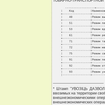
ТОВАРНО-ТРАНСПОРТНОЙ
------------------+-----
¦    Код          ¦Наименов
+-----------------+--------
¦    40           ¦Режим вы
+-----------------+--------
¦    51           ¦Режим пе
+-----------------+--------
¦    53           ¦Режим вр
+-----------------+--------
¦    61           ¦Режим ре
+-----------------+--------
¦    71           ¦Режим та
+-----------------+--------
¦    72           ¦Режим ма
+-----------------+--------
¦    75           ¦Режим св
+-----------------+--------
¦    91           ¦Режим пе
+-----------------+--------
¦    92           ¦Режим от
+-----------------+--------
¦    93           ¦Режим ун
¦-----------------+-------
________________________
* Штамп "УВОЗIЦЬ ДАЗВОЛЕ
ввозимых на территории сво
внешнеэкономическими опер
внешнеэкономических операц