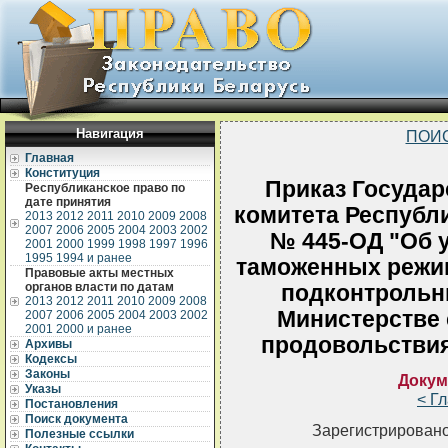
Навигация
ПОИ
Главная
Конституция
Приказ Государ
Республиканское право по
дате принятия
комитета Республи
2013
2012
2011
2010
2009
2008
2007
2006
2005
2004
2003
2002
№ 445-ОД "Об 
2001
2000
1999
1998
1997
1996
1995
1994 и ранее
таможенных режим
Правовые акты местных
органов власти по датам
подконтрольн
2013
2012
2011
2010
2009
2008
Министерстве 
2007
2006
2005
2004
2003
2002
2001
2000 и ранее
продовольствия
Архивы
Кодексы
Законы
Докум
Указы
< Г
Постановления
Поиск документа
Зарегистрировано
Полезные ссылки