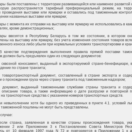
вары были поставлены с территории развивающейся или наименее развитой 
торую распространяется тарифный преференциальный режим, на терр
 проведения выставки или ярмарки и оставались под таможенным контро
ении названных выставки или ярмарки;
вары с момента их отправки на выставку или ярмарку не использовались в как
елях, кроме демонстрационных;
вары ввозятся в Республику Беларусь в том же состоянии, в котором о
лены на выставку или ярмарку, без учета изменения состояния товаров всл
венного износа либо убыли при нормальных условиях транспортировки и хра
. В качестве подтверждения выполнения правила прямой поставки там
м должен быть предъявлен один из следующих документов:
1. сквозной коносамент, выданный в экспортируемой стране-бенефициаре, 
дение по стране транзита;
2. товаротранспортный документ, составленный в стране экспорта и сод
и о прохождении груза через страну транзита под таможенным надзором;
.3. документ, выданный таможенными службами страны транзита и сод
 описание товара, а также информацию о дате разгрузки и повторной п
 на транспортные средства с указанием номеров транспортных средств.
ри невыполнении хотя бы одного из приведенных в пункте 4.1. условий ль
 таможенной пошлины не могут быть представлены.
 случае:
 если страна, заявленная в качестве страны происхождения товара, ук
жении 2 или Приложении 3 к Постановлению Совета Министров Респ
усь от 10 февраля 1997 года N 72 и повторяется в Приложении 1 к 