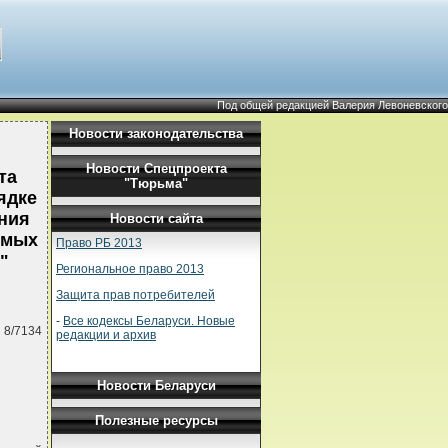
Под общей редакцией Валерия Левоневского
Новости законодательства
Новости Спецпроекта
та
"Тюрьма"
ядке
ния
Новости сайта
имых
Право РБ 2013
"
Региональное право 2013
Защита прав потребителей
-
Все кодексы Беларуси. Новые
 8/7134
редакции и архив
Новости Беларуси
Полезные ресурсы