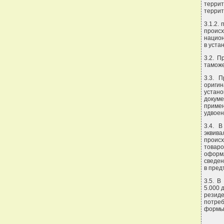
террит
террит
3.1.2.
проис
национ
в уста
3.2. П
таможе
3.3. 
оригин
устан
докуме
приме
удвоен
3.4. 
эквива
проис
товар
оформл
сведен
в пред
3.5. В
5.000 
резид
потре
формы