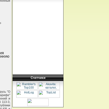
ционный


ИЯ
ЕННУЮ
Счетчики
русь "О
тарифе"
нений и
 113-3,
публики
-XIII и