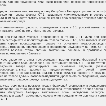
ории данного государства, либо физическое лицо, постоянно проживающее
ории;
 предоставление таможенному органу Республики Беларусь оригинала сертиф
хождении товара формы СТ-1, выданного уполномоченным в соответс
альным законодательством органом страны происхождения товара и запол
новленном порядке.
ри невыполнении одного из приведенных в пункте 3.1. условий льготы по
нных платежей не могут быть предоставлены.
При невыполнении условия, оговоренного в пункте 3.1.1. либо при отс
ала сертификата о происхождении товара формы СТ-1, если имеется возм
овить страну происхождения товаров на основании товаросопроводит
нтов, в отношении происходящих с территории государств-участников СНГ 
няются базовые ставки ввозной таможенной пошлины, в противном сл
ные по отношению к базовым.
В удостоверение страны происхождения партии товара фактурной стои
лентной менее 5.000 долларов США, сертификат формы СТ-1 не требуется;
хождения товара декларируется на основании сведений, указа
осопроводительных документах, предъявляемых для целей тамож
ения. При этом маркировка, ярлыки, бирки, таблички, паспорта и тому п
ия на товаре должны позволить идентифицировать его со сведениями, ука
ъявляемых товаросопроводительных документах.
 случае регулярных поставок товара фактурной стоимостью в эквивалент
долларов США от одного и того же экспортера (отправителя) в адрес одного и 
ента Республики Беларусь таможенный орган Республики Беларусь 
бовать для целей таможенного оформления предъявление оригинала серт
 СТ-1.