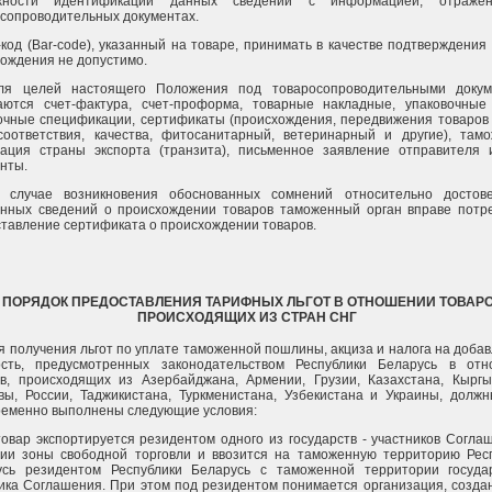
жности идентификации данных сведений с информацией, отраже
сопроводительных документах.
код (Bar-code), указанный на товаре, принимать в качестве подтверждения
ождения не допустимо.
Для целей настоящего Положения под товаросопроводительными докум
аются счет-фактура, счет-проформа, товарные накладные, упаковочные
очные спецификации, сертификаты (происхождения, передвижения товаро
соответствия, качества, фитосанитарный, ветеринарный и другие), там
рация страны экспорта (транзита), письменное заявление отправителя
нты.
В случае возникновения обоснованных сомнений относительно достов
енных сведений о происхождении товаров таможенный орган вправе потр
тавление сертификата о происхождении товаров.
. ПОРЯДОК ПРЕДОСТАВЛЕНИЯ ТАРИФНЫХ ЛЬГОТ В ОТНОШЕНИИ ТОВАРО
ПРОИСХОДЯЩИХ ИЗ СТРАН СНГ
ля получения льгот по уплате таможенной пошлины, акциза и налога на доба
ость, предусмотренных законодательством Республики Беларусь в от
в, происходящих из Азербайджана, Армении, Грузии, Казахстана, Кыргы
ы, России, Таджикистана, Туркменистана, Узбекистана и Украины, долж
ременно выполнены следующие условия:
 товар экспортируется резидентом одного из государств - участников Согла
нии зоны свободной торговли и ввозится на таможенную территорию Рес
усь резидентом Республики Беларусь с таможенной территории госуда
ика Соглашения. При этом под резидентом понимается организация, созда