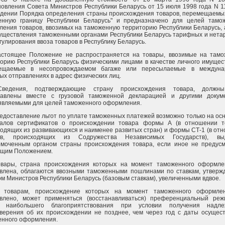
овления Совета Министров Республики Беларусь от 15 июля 1998 года N 1
дении Порядка определения страны происхождения товаров, перемещаемы
енную границу Республики Беларусь" и предназначено для целей тамо
ения товаров, ввозимых на таможенную территорию Республики Беларусь, 
уществления таможенными органами Республики Беларусь тарифных и нет
гулирования ввоза товаров в Республику Беларусь.
Настоящее Положение не распространяется на товары, ввозимые на там
орию Республики Беларусь физическими лицами в качестве личного имущес
ещаемые в несопровождаемом багаже или пересылаемые в междуна
ых отправлениях в адрес физических лиц.
Сведения, подтверждающие страну происхождения товара, должн
тавлены вместе с грузовой таможенной декларацией и другими докум
являемыми для целей таможенного оформления.
редоставление льгот по уплате таможенных платежей возможно только на ос
налов сертификатов о происхождении товара формы А (в отношении т
одящих из развивающихся и наименее развитых стран) и формы СТ-1 (в от
ов, происходящих из Содружества Независимых Государств), вы
омоченным органом страны происхождения товара, если иное не предус
ящим Положением.
Товары, страна происхождения которых на момент таможенного оформл
овлена, облагаются ввозными таможенными пошлинами по ставкам, утвер
м Министров Республики Беларусь (базовым ставкам), увеличенными вдвое.
К товарам, происхождение которых на момент таможенного оформле
овлено, может применяться (восстанавливаться) преференциальный ре
 наибольшего благоприятствования при условии получения надле
верения об их происхождении не позднее, чем через год с даты осущес
енного оформления.