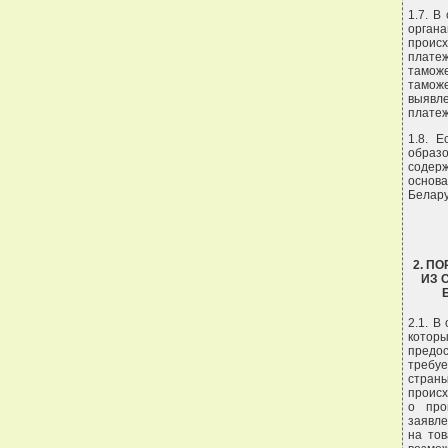
1.7. В
орган
происх
плате
тамож
таможе
выявл
платеж
1.8. 
образ
содерж
основ
Белару
2. П
ИЗ 
2.1. В
котор
предо
требу
стран
происх
о про
заявл
на тов