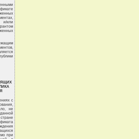
женными
ификате
оженных
ентах,
 и/или
арантом
женных
лежащим
ментов,
вляется
публики
ДЯЩИХ
ЛИКА
Я
ениях с
ования,
ло, не
 данной
 стране
ификата
рждения
жащихся
имо при