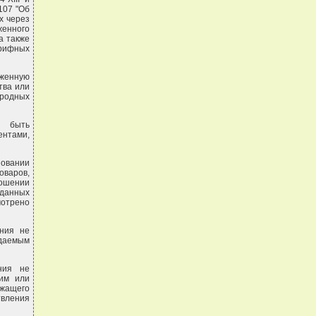
107 "Об
х через
женного
а также
арифных
оженную
тва или
родных
ы быть
ентами,
новании
оваров,
ношении
данных
мотрено
ения не
ждаемым
ния не
жим или
жащего
твления