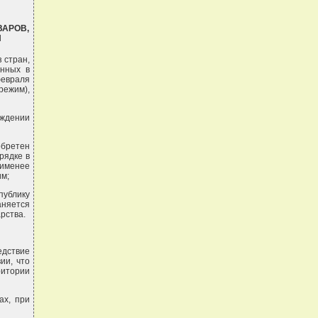
ВАРОВ,
Н
 стран,
енных в
февраля
ежим),
ождении
обретен
рядке в
аименее
м;
публику
аняется
рства.
едствие
ии, что
ритории
ах, при