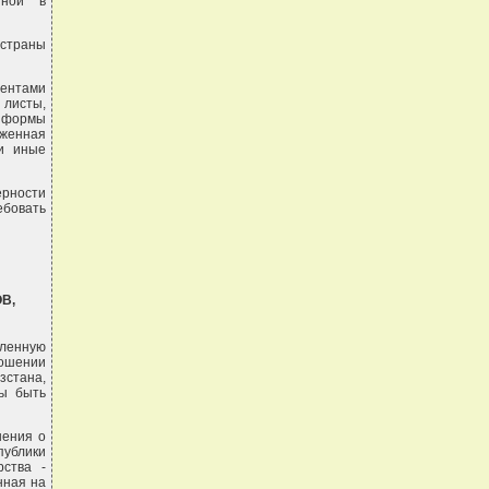
нной в
 страны
ентами
 листы,
в формы
оженная
 и иные
ерности
ебовать
В,
вленную
ношении
зстана,
ны быть
шения о
публики
рства -
нная на