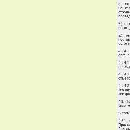
а.) то
на ко
страны
провед
б.) то
иных ц
в.) то
постав
естест
4.1.4
органа
4.1.4.
прохож
4.1.4.
отметк
4.1.4
точное
товара
4.2. П
уплате
В этом
4.2.1.
Прило
Белар