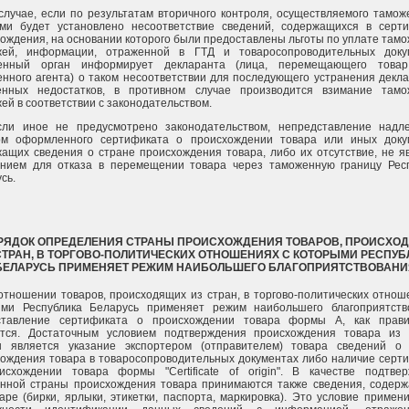
 случае, если по результатам вторичного контроля, осуществляемого тамо
ами будет установлено несоответствие сведений, содержащихся в серт
ождения, на основании которого были предоставлены льготы по уплате там
жей, информации, отраженной в ГТД и товаросопроводительных докум
енный орган информирует декларанта (лица, перемещающего товар
нного агента) о таком несоответствии для последующего устранения декл
енных недостатков, в противном случае производится взимание тамо
ей в соответствии с законодательством.
Если иное не предусмотрено законодательством, непредставление над
ом оформленного сертификата о происхождении товара или иных доку
ащих сведения о стране происхождения товара, либо их отсутствие, не я
анием для отказа в перемещении товара через таможенную границу Рес
сь.
ОРЯДОК ОПРЕДЕЛЕНИЯ СТРАНЫ ПРОИСХОЖДЕНИЯ ТОВАРОВ, ПРОИСХО
СТРАН, В ТОРГОВО-ПОЛИТИЧЕСКИХ ОТНОШЕНИЯХ С КОТОРЫМИ РЕСПУБ
БЕЛАРУСЬ ПРИМЕНЯЕТ РЕЖИМ НАИБОЛЬШЕГО БЛАГОПРИЯТСТВОВАНИ
 отношении товаров, происходящих из стран, в торгово-политических отнош
ыми Республика Беларусь применяет режим наибольшего благоприятств
ставление сертификата о происхождении товара формы А, как прави
ется. Достаточным условием подтверждения происхождения товара из
ы является указание экспортером (отправителем) товара сведений о
ождения товара в товаросопроводительных документах либо наличие серт
исхождении товара формы "Certificate of origin". В качестве подтве
енной страны происхождения товара принимаются также сведения, содер
аре (бирки, ярлыки, этикетки, паспорта, маркировка). Это условие примен