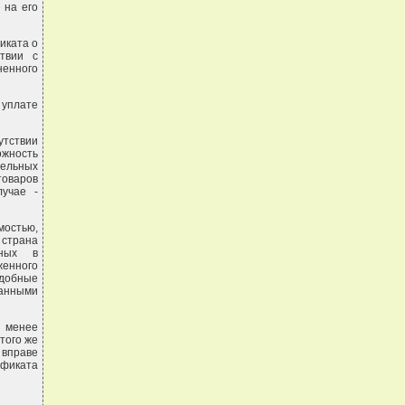
 на его
иката о
твии с
ненного
 уплате
утствии
ожность
ельных
товаров
учае -
мостью,
 страна
нных в
енного
одобные
занными
е менее
того же
вправе
ификата