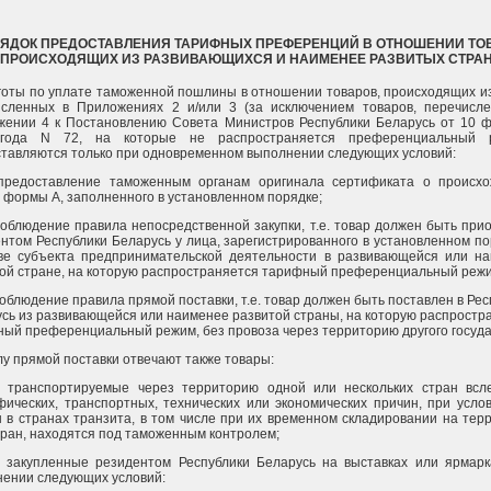
ОРЯДОК ПРЕДОСТАВЛЕНИЯ ТАРИФНЫХ ПРЕФЕРЕНЦИЙ В ОТНОШЕНИИ ТО
ПРОИСХОДЯЩИХ ИЗ РАЗВИВАЮЩИХСЯ И НАИМЕНЕЕ РАЗВИТЫХ СТРА
ьготы по уплате таможенной пошлины в отношении товаров, происходящих из
исленных в Приложениях 2 и/или 3 (за исключением товаров, перечисл
жении 4 к Постановлению Совета Министров Республики Беларусь от 10 
года N 72, на которые не распространяется преференциальный р
тавляются только при одновременном выполнении следующих условий:
. предоставление таможенным органам оригинала сертификата о происх
 формы А, заполненного в установленном порядке;
 соблюдение правила непосредственной закупки, т.е. товар должен быть при
нтом Республики Беларусь у лица, зарегистрированного в установленном по
тве субъекта предпринимательской деятельности в развивающейся или н
ой стране, на которую распространяется тарифный преференциальный режи
 соблюдение правила прямой поставки, т.е. товар должен быть поставлен в Рес
сь из развивающейся или наименее развитой страны, на которую распростр
ый преференциальный режим, без провоза через территорию другого госуда
у прямой поставки отвечают также товары:
1. транспортируемые через территорию одной или нескольких стран всл
фических, транспортных, технических или экономических причин, при услов
 в странах транзита, в том числе при их временном складировании на тер
тран, находятся под таможенным контролем;
2. закупленные резидентом Республики Беларусь на выставках или ярмарк
ении следующих условий: