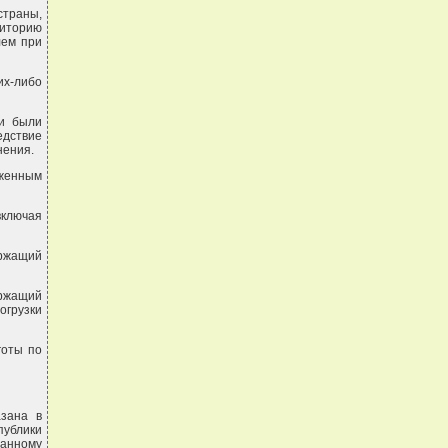
страны,
иторию
лем при
их-либо
ни были
едствие
нения.
оженным
включая
ержащий
ержащий
огрузки
готы по
азана в
ублики
данному