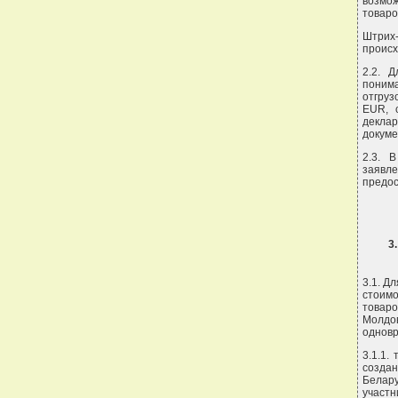
возмо
товаро
Штрих-
происх
2.2. 
поним
отгруз
EUR, 
декла
докуме
2.3. 
заявл
предос
3
3.1. Д
стоим
товаро
Молдов
однов
3.1.1.
созда
Белар
участн