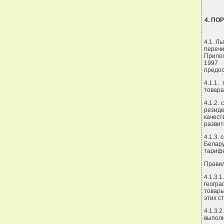
4. П
4.1. Л
переч
Прило
1997 
предос
4.1.1
товара
4.1.2.
резиде
качес
развит
4.1.3.
Белару
тарифн
Правил
4.1.3.
геогра
товары
этих с
4.1.3.
выполн