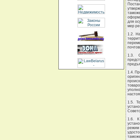
Постан
утверж
тамож
оформл
для ос
мер ре
1.2. 
террит
перем
почтов
1.3. 
предс
предъ
1.4. П
ориги
происх
товар
уполн
насто
1.5. 
устан
Совето
1.6. 
устан
режим
удосто
тамож