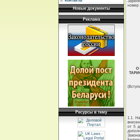
Контакты
Зареги
номер 
Новые документы
Реклама
О
ТАРИ
(Вступи
Ресурсы в тему
1.1. Н
внесен
от 5 д
дополн
Закона
Белар