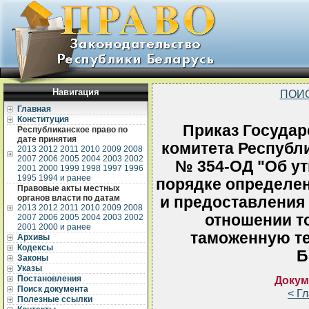
Навигация
ПОИ
Главная
Конституция
Приказ Государ
Республиканское право по
дате принятия
комитета Республи
2013
2012
2011
2010
2009
2008
2007
2006
2005
2004
2003
2002
№ 354-ОД "Об у
2001
2000
1999
1998
1997
1996
1995
1994 и ранее
порядке определе
Правовые акты местных
органов власти по датам
и предоставления
2013
2012
2011
2010
2009
2008
отношении т
2007
2006
2005
2004
2003
2002
2001
2000 и ранее
таможенную т
Архивы
Кодексы
Б
Законы
Указы
Постановления
Докум
Поиск документа
< Г
Полезные ссылки