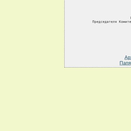
     
     Председателя Комит
Ар
Папя