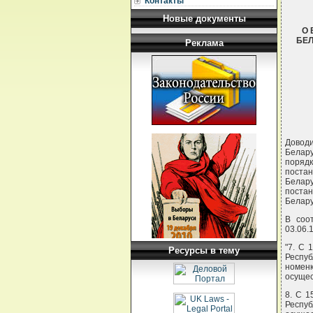
Контакты
Новые документы
О 
БЕЛ
Реклама
Доводи
Белару
поряд
постан
Белар
постан
Белару
В соо
03.06.
"7. С 
Ресурсы в тему
Респуб
номенк
осущес
8. С 1
Респуб