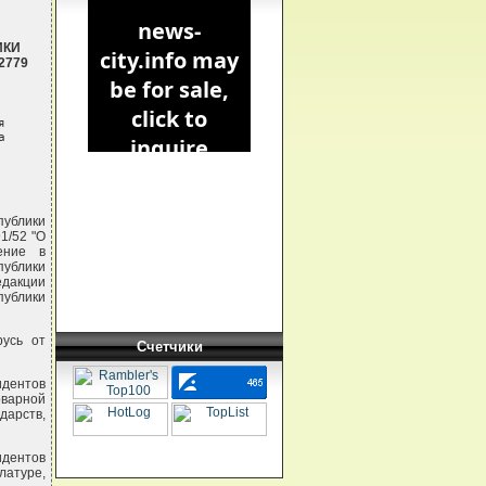
ИКИ
2779




публики
1/52 "О
ение в
публики
дакции
публики
русь от
Счетчики
идентов
оварной
дарств,
идентов
латуре,