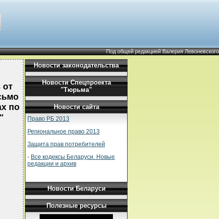
Под общей редакцией Валерия Левоневского
Новости законодательства
Новости Спецпроекта
 от
"Тюрьма"
сьмо
ах по
Новости сайта
"
Право РБ 2013
Региональное право 2013
Защита прав потребителей
-
Все кодексы Беларуси. Новые
редакции и архив
Новости Беларуси
Полезные ресурсы