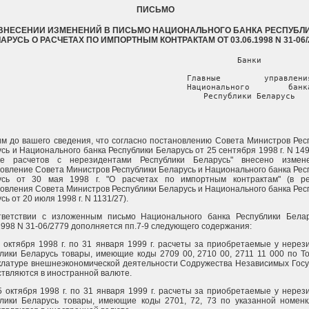
ПИСЬМО
ВНЕСЕНИИ ИЗМЕНЕНИЙ В ПИСЬМО НАЦИОНАЛЬНОГО БАНКА РЕСПУБЛ
АРУСЬ О РАСЧЕТАХ ПО ИМПОРТНЫМ КОНТРАКТАМ ОТ 03.06.1998 N 31-06/
                                       Банки

                                       Главные         управления
                                       Национального        банка
                                       Республики Беларусь
м до вашего сведения, что согласно постановлению Совета Министров Рес
сь и Национального банка Республики Беларусь от 25 сентября 1998 г. N 149
ке расчетов с нерезидентами Республики Беларусь" внесено измен
овление Совета Министров Республики Беларусь и Национального банка Рес
усь от 30 мая 1998 г. "О расчетах по импортным контрактам" (в ре
овления Совета Министров Республики Беларусь и Национального банка Рес
сь от 20 июля 1998 г. N 1131/27).
тветствии с изложенным письмо Национального банка Республики Бела
1998 N 31-06/2779 дополняется пп.7-9 следующего содержания:
1 октября 1998 г. по 31 января 1999 г. расчеты за приобретаемые у нерез
лики Беларусь товары, имеющие коды 2709 00, 2710 00, 2711 11 000 по Т
латуре внешнеэкономической деятельности Содружества Независимых Госу
твляются в иностранной валюте.
5 октября 1998 г. по 31 января 1999 г. расчеты за приобретаемые у нерез
лики Беларусь товары, имеющие коды 2701, 72, 73 по указанной номенк