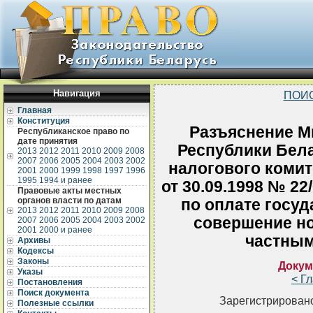
Навигация
ПОИ
Главная
Конституция
Разъяснение М
Республиканское право по
дате принятия
Республики Бела
2013
2012
2011
2010
2009
2008
2007
2006
2005
2004
2003
2002
налогового комит
2001
2000
1999
1998
1997
1996
1995
1994 и ранее
от 30.09.1998 № 22
Правовые акты местных
органов власти по датам
по оплате госу
2013
2012
2011
2010
2009
2008
совершение н
2007
2006
2005
2004
2003
2002
2001
2000 и ранее
частным
Архивы
Кодексы
Законы
Докум
Указы
< Г
Постановления
Поиск документа
Зарегистрировано
Полезные ссылки