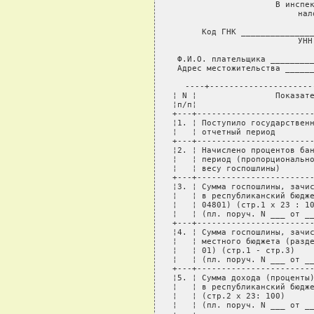
В инспек
нал
     Код ГНК _______________
     УНН
Ф.И.О. плательщика _________
Адрес местожительства ______
----+---------------------
¦ N ¦                Показате
¦п/п¦                        
+---+------------------------
¦1. ¦ Поступило государственн
¦   ¦ отчетный период        
+---+------------------------
¦2. ¦ Начислено процентов бан
¦   ¦ период (пропорционально
¦   ¦ весу госпошлины)       
+---+------------------------
¦3. ¦ Сумма госпошлины, зачис
¦   ¦ в республиканский бюдже
¦   ¦ 04801) (стр.1 х 23 : 10
¦   ¦ (пл. поруч. N ___ от __
+---+------------------------
¦4. ¦ Сумма госпошлины, зачис
¦   ¦ местного бюджета (разде
¦   ¦ 01) (стр.1 - стр.3)    
¦   ¦ (пл. поруч. N ___ от __
+---+------------------------
¦5. ¦ Сумма дохода (проценты)
¦   ¦ в республиканский бюдже
¦   ¦ (стр.2 х 23: 100)      
¦   ¦ (пл. поруч. N ___ от __