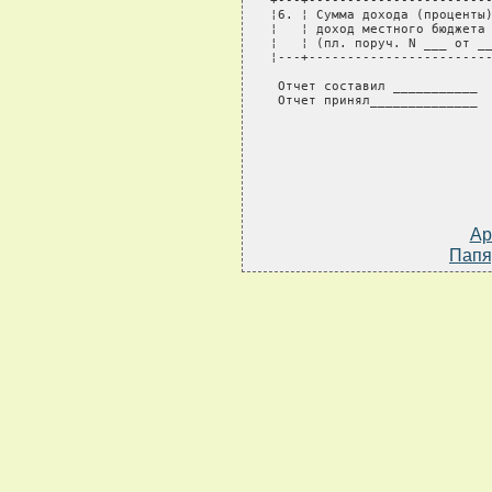
+---+------------------------
¦6. ¦ Сумма дохода (проценты)
¦   ¦ доход местного бюджета 
¦   ¦ (пл. поруч. N ___ от __
¦---+------------------------
Отчет составил ___________  
Отчет принял______________ 
Ар
Папя