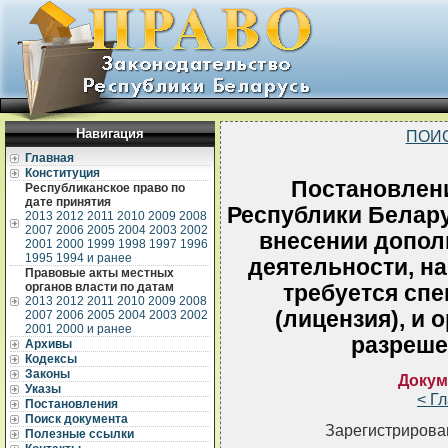
Навигация
ПОИ
Главная
Конституция
Постановлен
Республиканское право по
дате принятия
Республики Беларус
2013
2012
2011
2010
2009
2008
2007
2006
2005
2004
2003
2002
внесении допол
2001
2000
1999
1998
1997
1996
1995
1994 и ранее
деятельности, н
Правовые акты местных
органов власти по датам
требуется сп
2013
2012
2011
2010
2009
2008
(лицензия), и 
2007
2006
2005
2004
2003
2002
2001
2000 и ранее
разреше
Архивы
Кодексы
Законы
Докум
Указы
< Г
Постановления
Поиск документа
Зарегистрирован
Полезные ссылки