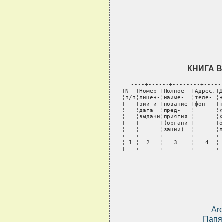
КНИГА 
----+------+--------+-----
¦N  ¦Номер ¦Полное  ¦Адрес,¦Д
¦п/п¦лицен-¦наиме-  ¦теле- ¦н
¦   ¦зии и ¦нование ¦фон   ¦п
¦   ¦дата  ¦пред-   ¦      ¦к
¦   ¦выдачи¦приятия ¦      ¦к
¦   ¦      ¦(органи-¦      ¦о
¦   ¦      ¦зации)  ¦      ¦л
+---+------+--------+------+-
¦ 1 ¦  2   ¦   3    ¦   4  ¦ 
¦---+------+--------+------+
Ar
Папя