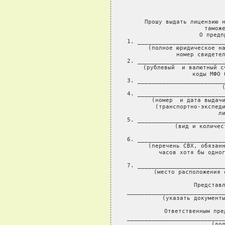
             
     Прошу выдать лицензию н
таможе
     О предп
1. _________________________
     (полное юридическое на
          номер свидетел
2. _________________________
    (рублевый  и валютный с
          коды МФО 
3. _________________________
                 (
4. _________________________
      (номер  и дата выдачи
      (транспортно-экспеди
                 ли
5. _________________________
          (вид и количес
                
6. _________________________
     (перечень СВХ, обязанн
       часов хотя бы одног
              
7. _________________________
      (место расположения 
     Представл
____________________________
       (указать документы
     Ответственным пре
____________________________
               (дол