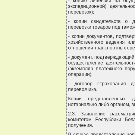
- копию лицензии на осуще
экспедиционной) деятельно
перевозок);
- копии свидетельств о 
перевозки товаров под тамо
- копии документов, подтве
хозяйственного ведения ил
отношении транспортных сре
- документ, подтверждающий
осуществление деятельност
(экземпляр платежного пор
операции);
- договор страхования д
перевозчика.
Копии представленных 
нотариально либо органом, 
2.3. Заявление рассматр
комитетом Республики Бел
получения.
В случае представления неп