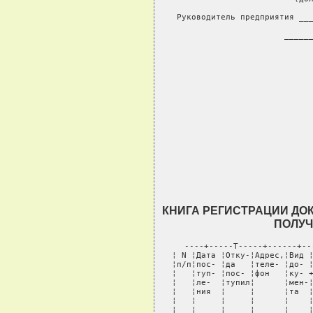
Руководитель предприятия ___
                          
______
КНИГА РЕГИСТРАЦИИ ДО
ПОЛУЧ
----+-----T-----+------+--
¦ N ¦Дата ¦Отку-¦Адрес,¦Вид ¦
¦п/п¦пос- ¦да   ¦теле- ¦до- ¦
¦   ¦туп- ¦пос- ¦фон   ¦ку- +
¦   ¦ле-  ¦тупил¦      ¦мен-¦
¦   ¦ния  ¦     ¦      ¦та  ¦
¦   ¦     ¦     ¦      ¦    ¦
¦   ¦     ¦     ¦      ¦    ¦