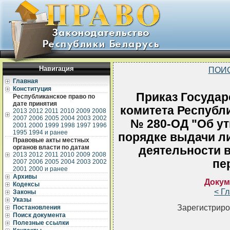
Навигация
ПОИ
Главная
Конституция
Приказ Государ
Республиканское право по
дате принятия
комитета Республи
2013
2012
2011
2010
2009
2008
2007
2006
2005
2004
2003
2002
№ 280-ОД "Об у
2001
2000
1999
1998
1997
1996
1995
1994 и ранее
порядке выдачи л
Правовые акты местных
органов власти по датам
деятельности в
2013
2012
2011
2010
2009
2008
пе
2007
2006
2005
2004
2003
2002
2001
2000 и ранее
Архивы
Докум
Кодексы
< Г
Законы
Указы
Зарегистриро
Постановления
Поиск документа
Полезные ссылки