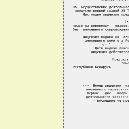
____________________________
на  осуществление деятельнос
предусмотренной главой 25 Т
     Настоящим лицензия пред
____________________________
                (п
право на перевозку  товаров,
без таможенного сопровождени
     Лицензия выдана на  осн
таможенного комитета Ре
     от " ___ " __
     Дата выдачи лицен
     Лицензия действител
Председа
тамо
Республики Беларусь         
                          
                    
     -------
     <*>  Номер лицензии  на
таможенного перевозчик
     - первые   две   цифры 
деятельности которого
     - последние четыр