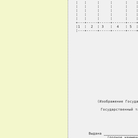
¦   ¦     ¦     ¦      ¦    ¦
¦   ¦     ¦     ¦      ¦    ¦
¦   ¦     ¦     ¦      ¦    ¦
¦   ¦     ¦     ¦      ¦    ¦
¦   ¦     ¦     ¦      ¦    ¦
+---+-----+-----+------+----+
¦1  ¦  2  ¦ 3   ¦  4   ¦ 5  ¦
¦---+-----+-----+------+----
      (Изображение Госуда
       Государственный т
             
               
     Выдана ________________
            (полное наимен