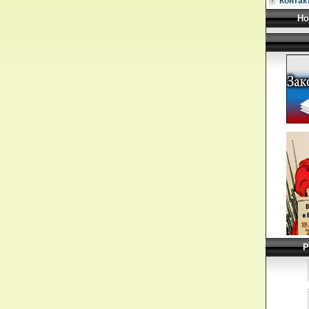
Контак
Но
Р