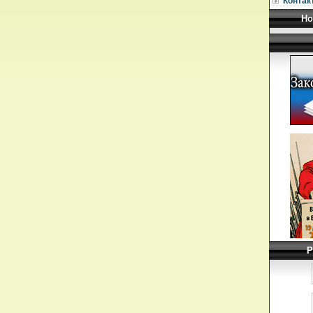
Контак
Но
Р