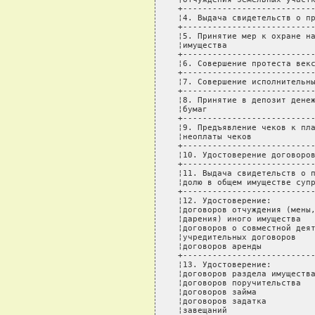
+---------------------------
¦4. Выдача свидетельств о пр
+---------------------------
¦5. Принятие мер к охране на
¦имущества                  
+---------------------------
¦6. Совершение протеста векс
+---------------------------
¦7. Совершение исполнительны
+---------------------------
¦8. Принятие в депозит денеж
¦бумаг                      
+---------------------------
¦9. Предъявление чеков к пла
¦неоплаты чеков             
+---------------------------
¦10. Удостоверение договоров
+---------------------------
¦11. Выдача свидетельств о п
¦долю в общем имуществе супр
+---------------------------
¦12. Удостоверение:         
¦договоров отчуждения (мены,
¦дарения) иного имущества   
¦договоров о совместной деят
¦учредительных договоров    
¦договоров аренды           
+---------------------------
¦13. Удостоверение:         
¦договоров раздела имущества
¦договоров поручительства   
¦договоров займа            
¦договоров задатка          
¦завещаний                  