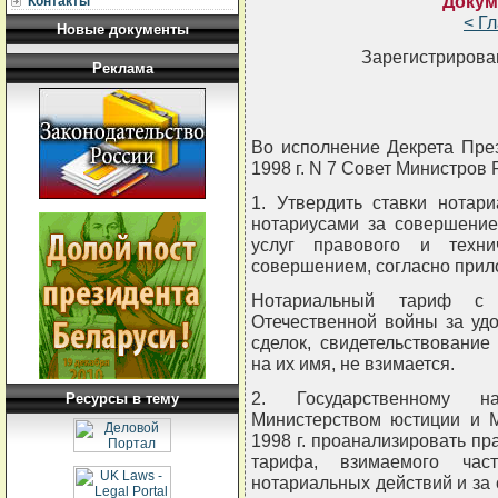
Докум
Контакты
< Г
Новые документы
Зарегистрирован
Реклама
Во исполнение Декрета Пре
1998 г. N 7 Совет Министро
1. Утвердить ставки нотар
нотариусами за совершение
услуг правового и техни
совершением, согласно при
Нотариальный тариф с 
Отечественной войны за уд
сделок, свидетельствование
на их имя, не взимается.
2. Государственному н
Ресурсы в тему
Министерством юстиции и 
1998 г. проанализировать пр
тарифа, взимаемого час
нотариальных действий и за 