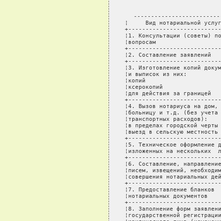
-------------------------
¦     Вид нотариальной услуг
+---------------------------
¦1. Консультации (советы) по
¦вопросам                   
+---------------------------
¦2. Составление заявлений   
+---------------------------
¦3. Изготовление копий докум
¦и выписок из них:          
¦копий                      
¦ксерокопий                 
¦для действия за границей   
+---------------------------
¦4. Вызов нотариуса на дом, 
¦больницу и т.д. (без учета 
¦транспортных расходов):    
¦в пределах городской черты 
¦выезд в сельскую местность 
+---------------------------
¦5. Техническое оформление д
¦изложенных на нескольких  л
+---------------------------
¦6. Составление, направление
¦писем, извещений, необходим
¦совершения нотариальных дей
+---------------------------
¦7. Предоставление бланков  
¦нотариальных документов    
+---------------------------
¦8. Заполнение форм заявлени
¦государственной регистрации