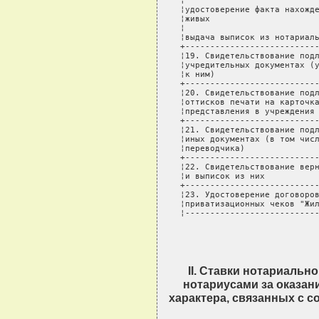
¦                           
¦удостоверение факта нахожде
¦живых                      
¦                           
¦выдача выписок из нотариаль
+---------------------------
¦19. Свидетельствование подл
¦учредительных документах (у
¦к ним)                     
+---------------------------
¦20. Свидетельствование подл
¦оттисков печати на карточка
¦представления в учреждения 
+---------------------------
¦21. Свидетельствование подл
¦иных документах (в том числ
¦переводчика)               
+---------------------------
¦22. Свидетельствование верн
¦и выписок из них           
+---------------------------
¦23. Удостоверение договоров
¦приватизационных чеков "Жил
¦--------------------------
II. Ставки нотариальн
нотариусами за оказани
характера, связанных с 