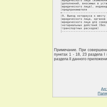
¦юридического лица (изменени
¦дополнений, вносимых в уста
¦юридического лица), индивид
¦предпринимателя            
+---------------------------
¦9. Выезд нотариуса к месту 
¦юридического лица, органов 
¦юридического лица для совер
¦нотариальных действий (без 
¦транспортных расходов)     
¦--------------------------
Примечание. При совершени
пунктах 1 - 18, 23 раздела I
раздела II данного приложен
Arc
Папя