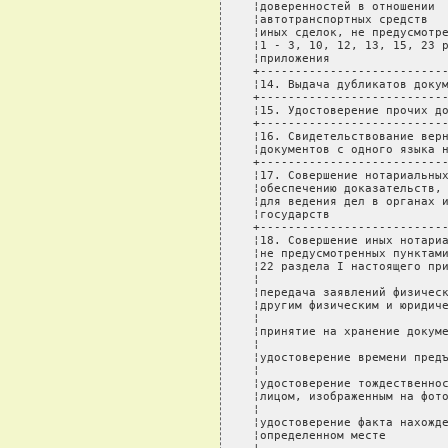
¦доверенностей в отношении  
¦автотранспортных средств   
¦иных сделок, не предусмотре
¦1 - 3, 10, 12, 13, 15, 23 р
¦приложения                 
+---------------------------
¦14. Выдача дубликатов докум
+---------------------------
¦15. Удостоверение прочих до
+---------------------------
¦16. Свидетельствование верн
¦документов с одного языка н
+---------------------------
¦17. Совершение нотариальных
¦обеспечению доказательств, 
¦для ведения дел в органах и
¦государств                 
+---------------------------
¦18. Совершение иных нотариа
¦не предусмотренных пунктами
¦22 раздела I настоящего при
¦                           
¦передача заявлений физическ
¦другим физическим и юридиче
¦                           
¦принятие на хранение докуме
¦                           
¦удостоверение времени предъ
¦                           
¦удостоверение тождественнос
¦лицом, изображенным на фото
¦                           
¦удостоверение факта нахожде
¦определенном месте         