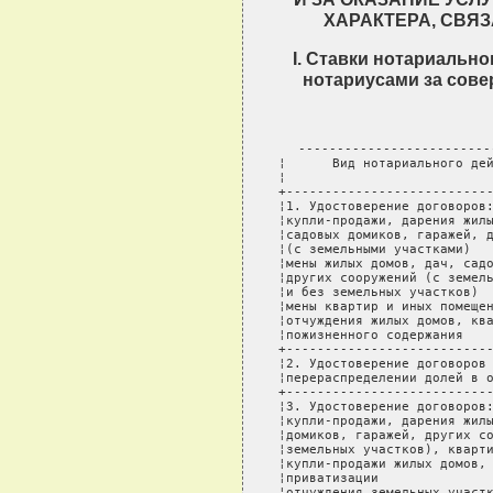
ХАРАКТЕРА, СВЯ
I. Ставки нотариальн
нотариусами за сов
-------------------------
¦      Вид нотариального дей
¦                           
+---------------------------
¦1. Удостоверение договоров:
¦купли-продажи, дарения жилы
¦садовых домиков, гаражей, д
¦(с земельными участками)   
¦мены жилых домов, дач, садо
¦других сооружений (с земель
¦и без земельных участков)  
¦мены квартир и иных помещен
¦отчуждения жилых домов, ква
¦пожизненного содержания    
+---------------------------
¦2. Удостоверение договоров 
¦перераспределении долей в о
+---------------------------
¦3. Удостоверение договоров:
¦купли-продажи, дарения жилы
¦домиков, гаражей, других со
¦земельных участков), кварти
¦купли-продажи жилых домов, 
¦приватизации               
¦отчуждения земельных участк