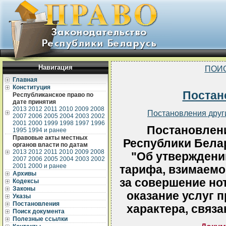
Навигация
ПОИ
Главная
Конституция
Постан
Республиканское право по
дате принятия
2013
2012
2011
2010
2009
2008
Постановления друг
2007
2006
2005
2004
2003
2002
2001
2000
1999
1998
1997
1996
Постановлен
1995
1994 и ранее
Правовые акты местных
Республики Белар
органов власти по датам
2013
2012
2011
2010
2009
2008
"Об утверждени
2007
2006
2005
2004
2003
2002
2001
2000 и ранее
тарифа, взимаемо
Архивы
за совершение но
Кодексы
Законы
оказание услуг п
Указы
Постановления
характера, связ
Поиск документа
Полезные ссылки