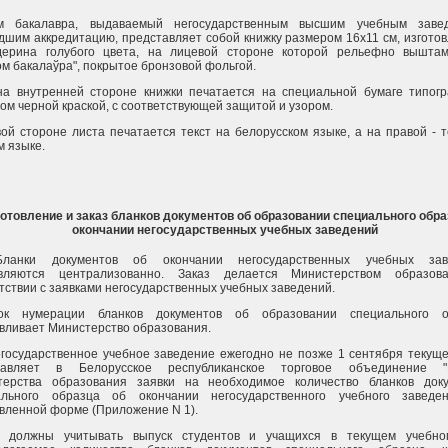
м бакалавра, выдаваемый негосударственным высшим учебным завед
шим аккредитацию, представляет собой книжку размером 16х11 см, изгото
дерина голубого цвета, на лицевой стороне которой рельефно вышта
м бакалаўра", покрытое бронзовой фольгой.
на внутренней стороне книжки печатается на специальной бумаге типог
ом черной краской, с соответствующей защитой и узором.
ой стороне листа печатается текст на белорусском языке, а на правой - т
м языке.
готовление и заказ бланков документов об образовании специального обра
окончании негосударственных учебных заведений
Бланки документов об окончании негосударственных учебных зав
овляются централизованно. Заказ делается Министерством образов
тствии с заявками негосударственных учебных заведений.
ок нумерации бланков документов об образовании специального о
вливает Министерство образования.
егосударственное учебное заведение ежегодно не позже 1 сентября текуще
тавляет в Белорусское республиканское торговое объединение "Г
терства образования заявки на необходимое количество бланков док
ального образца об окончании негосударственного учебного заведе
вленной форме (Приложение N 1).
и должны учитывать выпуск студентов и учащихся в текущем учебном