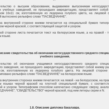
тельство о высшем образовании, выдаваемое выпускникам негосударс
х учебных заведений, не прошедших аккредитацию, представляет собой
ром 16х11 см, изготовленную из ледерина голубого цвета, на лицевой 
ой вытеснено рельефно слово "ПАСВЕДЧАННЕ".
на внутренней стороне книжки печатается на специальной бумаге типог
ом черной краской, с соответствующей защитой и узором.
ой стороне листа печатается текст на белорусском языке, а на правой - т
м языке.
Описание свидетельства об окончании негосударственного среднего специ
учебного заведения.
тельство об окончании учащимися негосударственного среднего специ
го заведения, не прошедшего аккредитацию, представляет собой книжку р
 см, изготовленную из ледерина голубого цвета. На лицевой стороне
повано рельефно слово "ПАСВЕДЧАННЕ" на белорусском языке.
на внутренних сторонах книжки печатается: на левой - на белорусском, на пра
ом языках черной краской на плотной специальной бумаге, с соответс
й и узором. Типографским способом напечатано следующее: сверху, аналог
ДЧАННЕ", "СВИДЕТЕЛЬСТВО" черной краской, под ним литеры серии и N.
1.8. Описание диплома бакалавра.