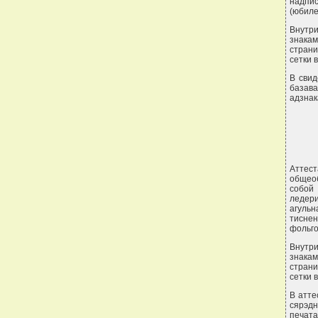
надпи
(юбиле
Внутри
знака
страни
сетки 
В свид
базава
адзнак
Аттес
общеоб
собой
ледер
агуль
тиснен
фольго
Внутр
знака
страни
сетки 
В атте
сярэд
печата