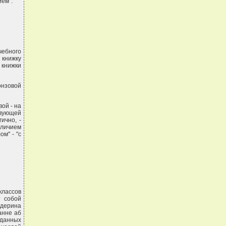
ием".
чебного
 книжку
 книжки
нзовой
вой - на
твующей
ично, -
тличием
м" - "с
лассов
т собой
едерина
анне аб
 данных