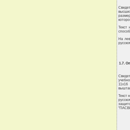
Свиде
высши
разме
котор
Текст 
способ
На лев
русско
1.7. 
Свиде
учебно
11х16
выштам
Текст 
русск
защито
"ПАСВЕ