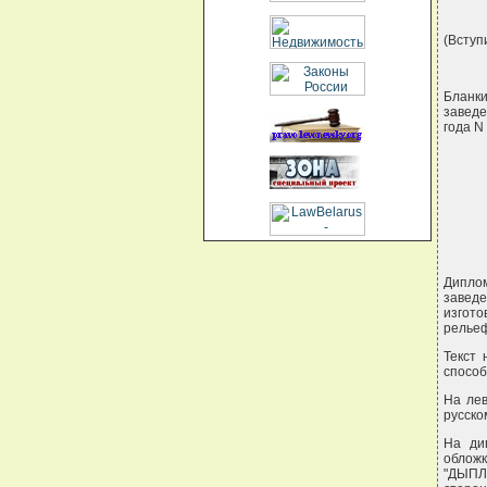
(Вступи
Бланк
заведе
года N
Дипло
заведе
изгот
релье
Текст 
способ
На лев
русско
На ди
обложк
"ДЫПЛ