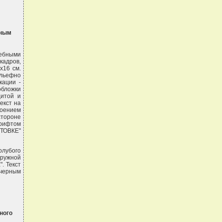
ьным
ебными
кадров,
х16 см.
ельефно
ации -
обложки
щитой и
екст на
оением
стороне
рифтом
ОТОВКЕ"
олубого
аружной
. Текст
 черным
ного