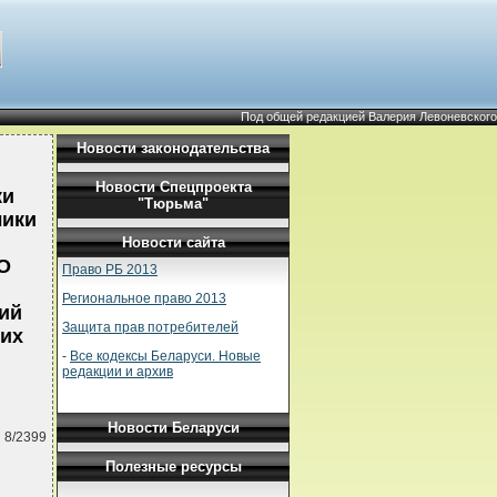
Под общей редакцией Валерия Левоневского
Новости законодательства
Новости Спецпроекта
ки
"Тюрьма"
лики
Новости сайта
"О
Право РБ 2013
Региональное право 2013
ий
Защита прав потребителей
тих
-
Все кодексы Беларуси. Новые
редакции и архив
Новости Беларуси
 8/2399
Полезные ресурсы