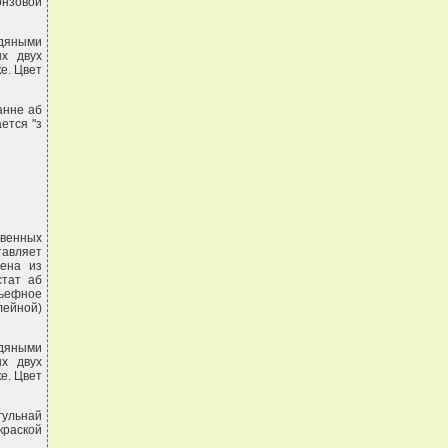
онзовой
одяными
ых двух
е. Цвет
анне аб
ется "з
твенных
тавляет
ена из
стат аб
льефное
лейной)
одяными
ых двух
е. Цвет
гульнай
раской