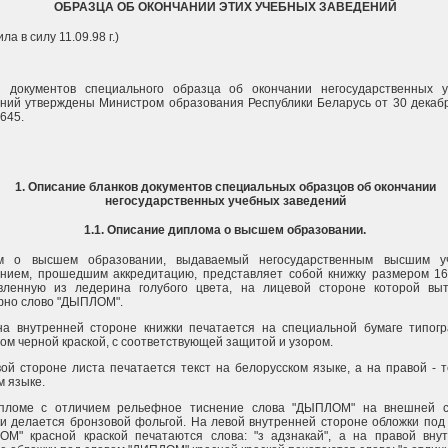
ОБРАЗЦА ОБ ОКОНЧАНИИ ЭТИХ УЧЕБНЫХ ЗАВЕДЕНИЙ
ла в силу 11.09.98 г.)
и документов специального образца об окончании негосударственных 
ний утверждены Министром образования Республики Беларусь от 30 декаб
 645.
1. Описание бланков документов специальных образцов об окончании
негосударственных учебных заведений
1.1. Описание диплома о высшем образовании.
м о высшем образовании, выдаваемый негосударственным высшим у
нием, прошедшим аккредитацию, представляет собой книжку размером 16
овленную из ледерина голубого цвета, на лицевой стороне которой вы
фно слово "ДЫПЛОМ".
на внутренней стороне книжки печатается на специальной бумаге типог
ом черной краской, с соответствующей защитой и узором.
ой стороне листа печатается текст на белорусском языке, а на правой - т
м языке.
пломе с отличием рельефное тиснение слова "ДЫПЛОМ" на внешней с
и делается бронзовой фольгой. На левой внутренней стороне обложки под
ОМ" красной краской печатаются слова: "з адзнакай", а на правой вну