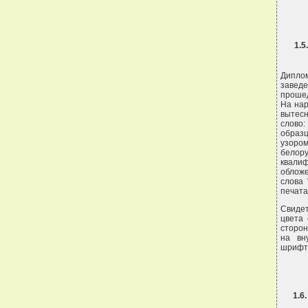
1.5
Дипло
завед
прошед
На нар
вытес
слово:
образ
узором
белор
квалиф
облож
слова
печата
Свиде
цвета
сторон
на вн
шрифто
1.6