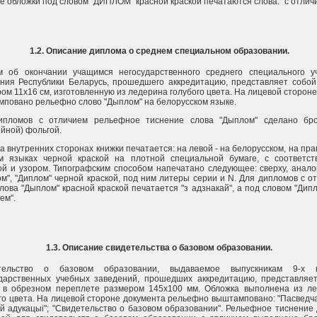
е обложки под словом "ДИПЛОМ" красной краской печатаются слова: "с отлич
1.2. Описание диплома о среднем специальном образовании.
м об окончании учащимся негосударственного среднего специального у
ния Республики Беларусь, прошедшего аккредитацию, представляет собой
ом 11х16 см, изготовленную из ледерина голубого цвета. На лицевой стороне
повано рельефно слово "Дыплом" на белорусском языке.
ипломов с отличием рельефное тиснение слова "Дыплом" сделано бро
йной) фольгой.
на внутренних сторонах книжки печатается: на левой - на белорусском, на пра
ом языках черной краской на плотной специальной бумаге, с соответс
й и узором. Типографским способом напечатано следующее: сверху, аналог
м", "Диплом" черной краской, под ним литеры серии и N. Для дипломов с о
лова "Дыплом" красной краской печатается "з адзнакай", а под словом "Дипло
ем".
1.3. Описание свидетельства о базовом образовании.
тельство о базовом образовании, выдаваемое выпускникам 9-х к
ударственных учебных заведений, прошедших аккредитацию, представляе
у в обрезном переплете размером 145х100 мм. Обложка выполнена из л
го цвета. На лицевой стороне документа рельефно выштамповано: "Пасведч
й адукацыi"; "Свидетельство о базовом образовании". Рельефное тиснение