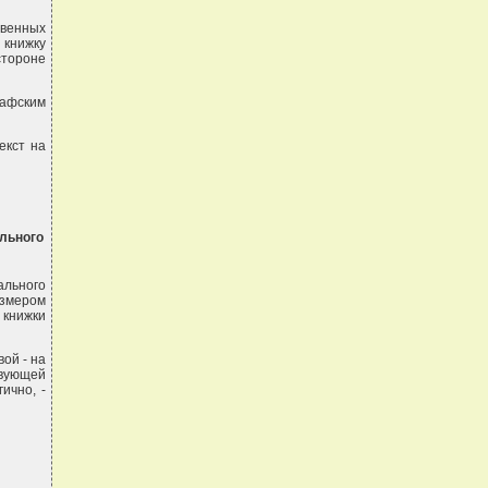
твенных
 книжку
стороне
рафским
екст на
ального
ального
азмером
 книжки
вой - на
твующей
ично, -