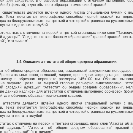
сей для свидетельств о базовом образовании с отличием выполнено бр
йной) фольгой, а для обычного образца - темно-синей краской.
 свидетельств делается вклейка одного листка специальной бумаги с в
ми. Текст печатается типографским способом черной краской на перв
цах на белорусском языке, на третьей и четвертой страницах на русском язык
внутри свидетельств голубой.
етельствах с отличием на первой и третьей страницах ниже слов "Пасведч
й адукацыi"; "Свидетельство о базовом образовании" красной краской печата
ай"; "с отличием".
1.4. Описание аттестата об общем среднем образовании.
тат об общем среднем образовании, выдаваемый выпускникам негосударс
разовательных школ, гимназий, лицеев, прошедших аккредитацию, предс
 книжку в обрезном переплете размером 145х100 мм. Обложка выполн
ина голубого цвета. На лицевой стороне рельефно выштамповано: "Атэ
най сярэдняй адукацыi"; "Аттестат об общем среднем образовании". Ре
ие данных надписей для аттестатов с отличием выполнено бронзовой (юби
й, для обычного образца - темно-синей краской.
и аттестата делается вклейка одного листка специальной бумаги с в
ми. Текст печатается типографским способом черной краской на перв
цах на белорусском языке, на третьей и четвертой страницах на русском язык
внутри аттестата голубой.
статах с отличием на первой и третьей страницах, ниже слов "Атэстат аб а
няй адукацыi", "Аттестат об общем среднем образовании" красной к
ется "з адзнакай", "с отличием".