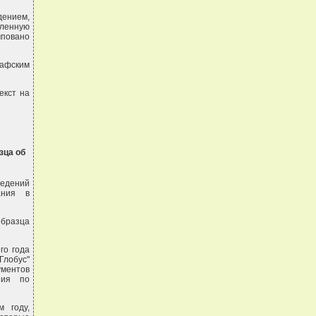
ением,
вленную
мповано
рафским
екст на
зца об
едений
ания в
бразца
го года
лобус"
ументов
ния по
 году,