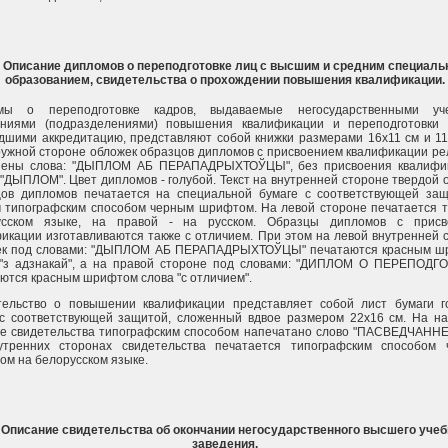
. Описание дипломов о переподготовке лиц с высшим и средним специал
образованием, свидетельства о прохождении повышения квалификации.
мы о переподготовке кадров, выдаваемые негосударственными уч
ениями (подразделениями) повышения квалификации и переподготовки 
шими аккредитацию, представляют собой книжки размерами 16х11 см и 11
ужной стороне обложек образцов дипломов с присвоением квалификации р
нены слова: "ДЫПЛОМ АБ ПЕРАПАДРЫХТОЎЦЫ", без присвоения квалифик
 "ДЫПЛОМ". Цвет дипломов - голубой. Текст на внутренней стороне твердой 
цов дипломов печатается на специальной бумаге с соответствующей за
 типографским способом черным шрифтом. На левой стороне печатается т
усском языке, на правой - на русском. Образцы дипломов с присв
икации изготавливаются также с отличием. При этом на левой внутренней 
ек под словами: "ДЫПЛОМ АБ ПЕРАПАДРЫХТОЎЦЫ" печатаются красным ш
 "з адзнакай", а на правой стороне под словами: "ДИПЛОМ О ПЕРЕПОДГ
ются красным шрифтом слова "с отличием".
тельство о повышении квалификации представляет собой лист бумаги г
 с соответствующей защитой, сложенный вдвое размером 22х16 см. На н
е свидетельства типографским способом напечатано слово "ПАСВЕДЧАННЕ"
утренних сторонах свидетельства печатается типографским способом
м на белорусском языке.
. Описание свидетельства об окончании негосударственного высшего учеб
заведения.