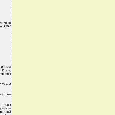
учебных
ря 1997
чебным
х11 см,
теснено
рафским
екст на
тороне
 словом
тренней