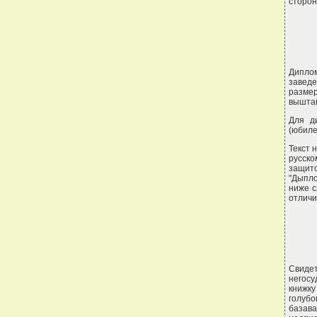
сторон
Дипло
заведе
размер
выштам
Для д
(юбиле
Текст 
русск
защито
"Дыпло
ниже с
отличи
Свиде
негос
книжк
голубо
базава