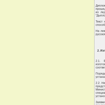
Дипло
прошед
из ле
"Дыпло
Текст 
способ
На лев
русско
2. Из
2.1. 
изгот
соотве
Поряд
устана
2.2. Н
предс
Минис
специ
устано
Заявк