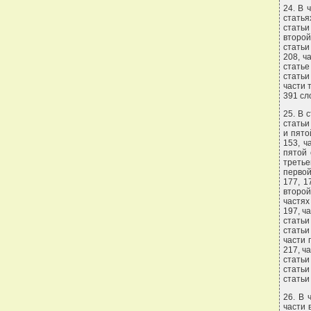
24. В 
статья
статьи
второй
статьи
208, ч
статье
статьи
части 
391 сл
25. В 
статьи
и пято
153, ч
пятой 
третье
первой
177, 1
второй
частях
197, ч
статьи
статьи
части 
217, ч
статьи
статьи
статьи
26. В 
части 