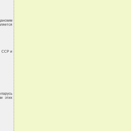
данским
вляется
а ССР и
еларусь
ми этих