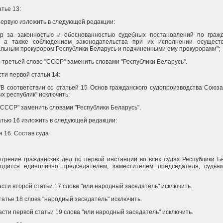
атье 13:
первую изложить в следующей редакции:
ор за законностью и обоснованностью судебных постановлений по граж
, а также соблюдением законодательства при их исполнении осущест
льным прокурором Республики Беларусь и подчиненными ему прокурорами";
и третьей слово "СССР" заменить словами "Республики Беларусь".
асти первой статьи 14:
"В соответствии со статьей 15 Основ гражданского судопроизводства Союз
х республик" исключить;
"СССР" заменить словами "Республики Беларусь".
атью 16 изложить в следующей редакции:
я 16. Состав суда
трение гражданских дел по первой инстанции во всех судах Республики Б
водится единолично председателем, заместителем председателя, судья
части второй статьи 17 слова "или народный заседатель" исключить.
статье 18 слова "народный заседатель" исключить.
части первой статьи 19 слова "или народный заседатель" исключить.