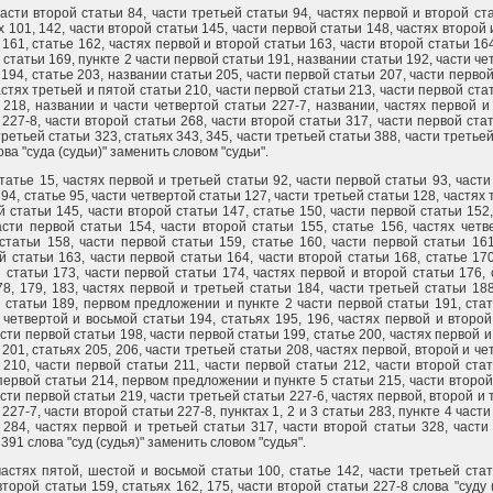
части второй статьи 84, части третьей статьи 94, частях первой и второй ста
х 101, 142, части второй статьи 145, части первой статьи 148, частях второй
 161, статье 162, частях первой и второй статьи 163, части второй статьи 16
 статьи 169, пункте 2 части первой статьи 191, названии статьи 192, части ч
 194, статье 203, названии статьи 205, части первой статьи 207, части перво
астях третьей и пятой статьи 210, части первой статьи 213, части первой ста
 218, названии и части четвертой статьи 227-7, названии, частях первой и
 227-8, части второй статьи 268, части второй статьи 317, части первой стат
третьей статьи 323, статьях 343, 345, части третьей статьи 388, части третье
ова "суда (судьи)" заменить словом "судьи".
статье 15, частях первой и третьей статьи 92, части первой статьи 93, части
 94, статье 95, части четвертой статьи 127, части третьей статьи 128, частях
й статьи 145, части второй статьи 147, статье 150, части первой статьи 152,
асти первой статьи 154, части второй статьи 155, статье 156, частях четв
статьи 158, части первой статьи 159, статье 160, части первой статьи 161
й статьи 163, части первой статьи 164, части второй статьи 168, статье 170
 статьи 173, части первой статьи 174, частях первой и второй статьи 176, 
78, 179, 183, частях первой и третьей статьи 184, части третьей статьи 188
 статьи 189, первом предложении и пункте 2 части первой статьи 191, стат
 четвертой и восьмой статьи 194, статьях 195, 196, частях первой и второй
асти первой статьи 198, части первой статьи 199, статье 200, частях первой 
 201, статьях 205, 206, части третьей статьи 208, частях первой, второй и ч
 210, части первой статьи 211, части первой статьи 212, части второй стат
первой статьи 214, первом предложении и пункте 5 статьи 215, части второй
асти первой статьи 219, части третьей статьи 227-6, частях первой, второй и
 227-7, части второй статьи 227-8, пунктах 1, 2 и 3 статьи 283, пункте 4 част
 284, частях первой и третьей статьи 317, части второй статьи 328, части
 391 слова "суд (судья)" заменить словом "судья".
частях пятой, шестой и восьмой статьи 100, статье 142, части третьей стат
второй статьи 159, статьях 162, 175, части второй статьи 227-8 слова "суду 