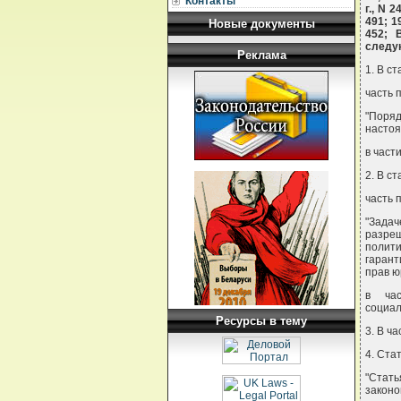
Контакты
г., N 2
491; 19
Новые документы
452; 
следу
Реклама
1. В ст
часть 
"Поряд
настоя
в част
2. В ст
часть 
"Зада
разре
полити
гарант
прав ю
в час
социал
Ресурсы в тему
3. В ч
4. Ста
"Стать
законо