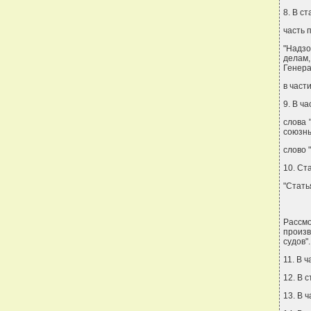
8. В ст
часть 
"Надз
делам
Генера
в част
9. В ч
слова 
союзны
слово 
10. Ст
"Стать
Рассмо
произ
судов".
11. В 
12. В 
13. В 