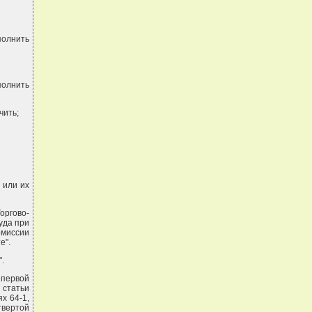
полнить
ополнить
чить;
 или их
оргово-
уда при
миссии
е".
.
и первой
й статьи
ях 64-1,
твертой