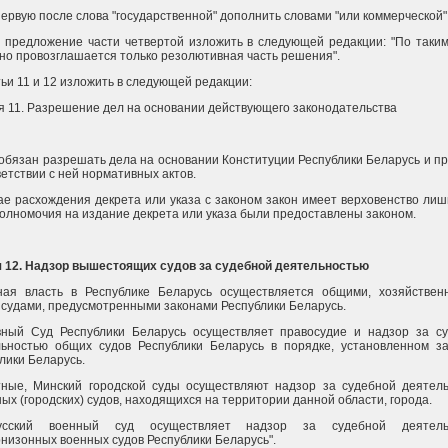
первую после слова "государственной" дополнить словами "или коммерческой"
 предложение части четвертой изложить в следующей редакции: "По таки
но провозглашается только резолютивная часть решения".
тьи 11 и 12 изложить в следующей редакции:
я 11. Разрешение дел на основании действующего законодательства
обязан разрешать дела на основании Конституции Республики Беларусь и п
ветствии с ней нормативных актов.
ае расхождения декрета или указа с законом закон имеет верховенство лишь
полномочия на издание декрета или указа были предоставлены законом.
я 12. Надзор вышестоящих судов за судебной деятельностью
ная власть в Республике Беларусь осуществляется общими, хозяйстве
судами, предусмотренными законами Республики Беларусь.
вный Суд Республики Беларусь осуществляет правосудие и надзор за с
льностью общих судов Республики Беларусь в порядке, установленном з
лики Беларусь.
тные, Минский городской суды осуществляют надзор за судебной деятел
ых (городских) судов, находящихся на территории данной области, города.
усский военный суд осуществляет надзор за судебной деятель
низонных военных судов Республики Беларусь".