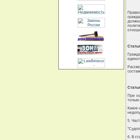
Правос
гражд
должн
полити
отноше
Статья
Гражд
единол
Рассмо
состав
Статья
При ос
только
Какое
недопу
5. Час
"Судоп
6. В ст