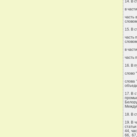
14. В с
в част
часть 
словом 
15. В с
часть 
словом 
в част
часть 
16. В 
слово 
слова 
объеди
17. В 
промыш
Белор
Междун
18. В 
19. В 
статьи
44, ча
66, 67