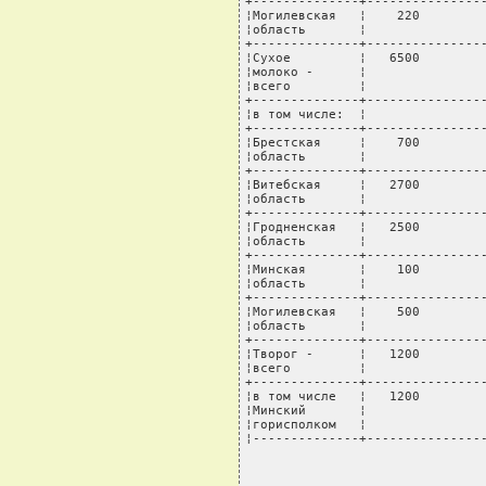
+--------------+----------------
¦Могилевская   ¦    220         
¦область       ¦                
+--------------+----------------
¦Сухое         ¦   6500         
¦молоко -      ¦                
¦всего         ¦                
+--------------+----------------
¦в том числе:  ¦                
+--------------+----------------
¦Брестская     ¦    700         
¦область       ¦                
+--------------+----------------
¦Витебская     ¦   2700         
¦область       ¦                
+--------------+----------------
¦Гродненская   ¦   2500         
¦область       ¦                
+--------------+----------------
¦Минская       ¦    100         
¦область       ¦                
+--------------+----------------
¦Могилевская   ¦    500         
¦область       ¦                
+--------------+----------------
¦Творог -      ¦   1200         
¦всего         ¦                
+--------------+----------------
¦в том числе   ¦   1200         
¦Минский       ¦                
¦горисполком   ¦                
¦--------------+---------------