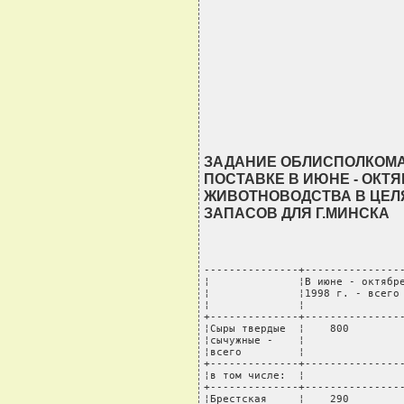
ЗАДАНИЕ ОБЛИСПОЛКОМА
ПОСТАВКЕ В ИЮНЕ - ОКТЯБ
ЖИВОТНОВОДСТВА В ЦЕЛ
ЗАПАСОВ ДЛЯ Г.МИНСКА
---------------+----------------
¦              ¦В июне - октябре
¦              ¦1998 г. - всего 
¦              ¦                
+--------------+----------------
¦Сыры твердые  ¦    800         
¦сычужные -    ¦                
¦всего         ¦                
+--------------+----------------
¦в том числе:  ¦                
+--------------+----------------
¦Брестская     ¦    290         