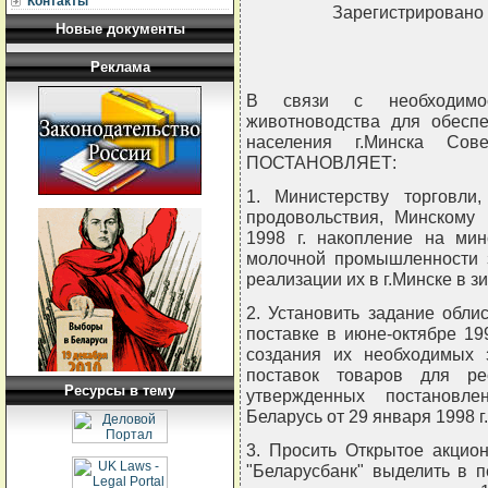
Контакты
Зарегистрировано 
Новые документы
Реклама
В связи с необходимос
животноводства для обесп
населения г.Минска Сов
ПОСТАНОВЛЯЕТ:
1. Министерству торговли,
продовольствия, Минскому 
1998 г. накопление на мин
молочной промышленности з
реализации их в г.Минске в з
2. Установить задание обл
поставке в июне-октябре 19
создания их необходимых 
поставок товаров для рес
Ресурсы в тему
утвержденных постановле
Беларусь от 29 января 1998 г
3. Просить Открытое акцио
"Беларусбанк" выделить в п