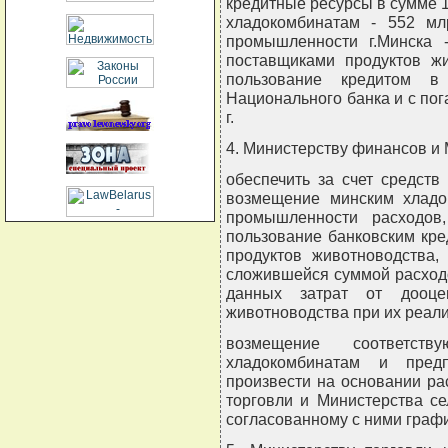
кредитные ресурсы в сумме 1
хладокомбинатам - 552 мл
промышленности г.Минска -
поставщиками продуктов жи
пользование кредитом в
Национального банка и с пог
г.
4. Министерству финансов и
обеспечить за счет средств
возмещение минским хладо
промышленности расходов
пользование банковским кр
продуктов животноводства,
сложившейся суммой расходо
данных затрат от дооцен
животноводства при их реали
возмещение соответст
хладокомбинатам и пред
произвести на основании ра
торговли и Министерства се
согласованному с ними графи