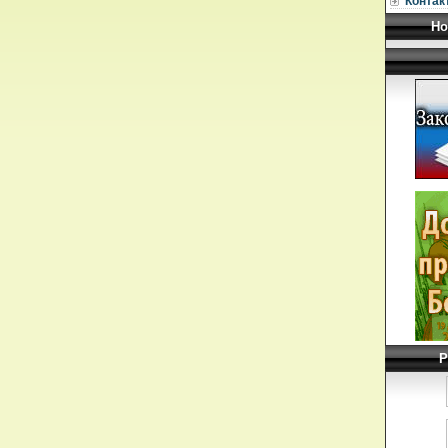
Контак
Но
Р