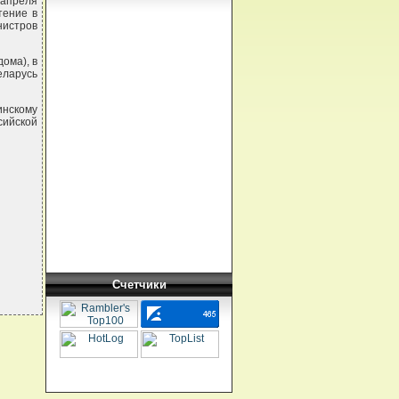
 апреля
тение в
нистров
ома), в
еларусь
инскому
сийской
Счетчики