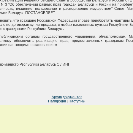
х реализации Решения Высшего Совета Сообщества Беларуси и России от 2
. N 3 "Об обеспечении равных прав граждан Беларуси и России на приобре
венность, владение, пользование и распоряжение имуществом" Совет Ми
блики Беларусь ПОСТАНОВЛЯЕТ:
ановить, что граждане Российской Федерации вправе приобретать квартиры (д
сле по договорам купли-продажи, в любых населенных пунктах Республики Б
е с гражданами Республики Беларусь.
спубликанским органам государственного управления, облисполкомам, М
полкому обеспечить реализацию прав, предоставленных гражданам Рос
ации настоящим постановлением.
р-министр Республики Беларусь С.ЛИНГ
Архив документов
Папярэдні
|
Наступны