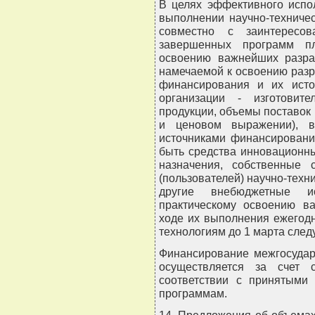
В целях эффективного испо
выполнении научно-техничес
совместно с заинтересо
завершенных программ пл
освоению важнейших разра
намечаемой к освоению раз
финансирования и их исто
организации - изготовител
продукции, объемы поставок
и ценовом выражении), в
источниками финансировани
быть средства инновационн
назначения, собственные с
(пользователей) научно-техн
другие внебюджетные и
практическому освоению в
ходе их выполнения ежегодн
технологиям до 1 марта след
Финансирование межгосудар
осуществляется за счет 
соответствии с принятыми 
программам.
14. Предложения об объемах