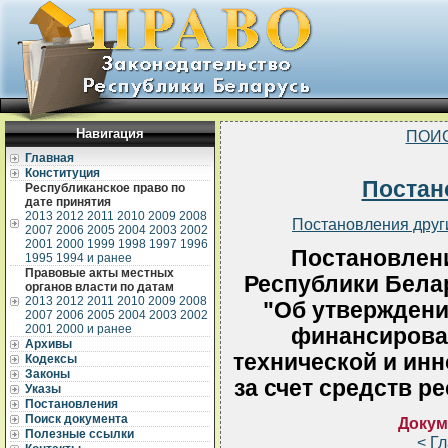
Навигация
ПОИ
Главная
Конституция
Постан
Республиканское право по
дате принятия
2013
2012
2011
2010
2009
2008
Постановления друг
2007
2006
2005
2004
2003
2002
2001
2000
1999
1998
1997
1996
Постановлен
1995
1994 и ранее
Правовые акты местных
Республики Белар
органов власти по датам
2013
2012
2011
2010
2009
2008
"Об утверждени
2007
2006
2005
2004
2003
2002
2001
2000 и ранее
финансирован
Архивы
технической и ин
Кодексы
Законы
за счет средств р
Указы
Постановления
Поиск документа
Докум
Полезные ссылки
< Г