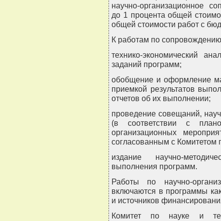
научно-организационное со
до 1 процента общей стоимос
общей стоимости работ с б
К работам по сопровождению
технико-экономический ан
заданий программ;
обобщение и оформление ма
приемкой результатов выпо
отчетов об их выполнении;
проведение совещаний, науч
(в соответствии с план
организационных меропри
согласованным с Комитетом п
издание научно-методич
выполнения программ.
Работы по научно-органи
включаются в программы как
и источников финансировани
Комитет по науке и тех