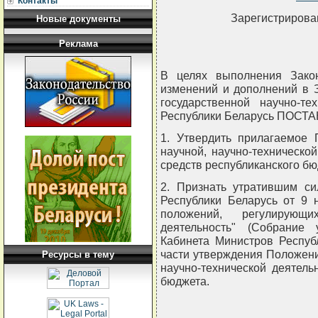
Контакты
Зарегистрирован
Новые документы
Реклама
В целях выполнения Зако
изменений и дополнений в 
государственной научно-те
Республики Беларусь ПОСТ
1. Утвердить прилагаемое
научной, научно-техническо
средств республиканского бю
2. Признать утратившим си
Республики Беларусь от 9 
положений, регулирующ
деятельность" (Собрание
Кабинета Министров Республи
части утверждения Положен
Ресурсы в тему
научно-технической деятель
бюджета.