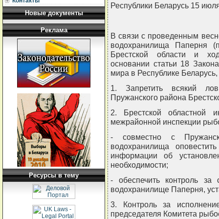
Контакты
Республики Беларусь 15 июля 
Новые документы
Реклама
В связи с проведенным вес
водохранилища Паперня (п
Брестской области и ход
основании статьи 18 Закон
мира в Республике Беларус
1. Запретить всякий л
Пружанского района Брестско
2. Брестской областной 
межрайонной инспекции рыб
- совместно с Пружанс
водохранилища оповестить
информации об установле
необходимости;
Ресурсы в тему
- обеспечить контроль за
водохранилище Паперня, уст
3. Контроль за исполнени
председателя Комитета рыбо