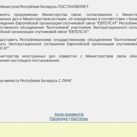
 Министров Республики Беларусь ПОСТАНОВЛЯЕТ:
инять предложение Министерства связи, согласованное с Министе
анных дел и Министерством юстиции, об определении в соответствии с Кон
еждении Европейской организации спутниковой связи "ЕВТЕЛСАТ" Республик
рственного объединения "Белтелеком" участником Эксплуатационного сог
йской организации спутниковой связи "ЕВТЕЛСАТ".
доставить Республиканскому государственному объединению "Белтелеком
сать Эксплуатационное соглашение Европейской организации спутниково
САТ".
нистерству иностранных дел совместно с Министерством связи обес
ение настоящего постановления.
р-министр Республики Беларусь С.ЛИНГ
Архів документів
Папярэдні
|
Наступны