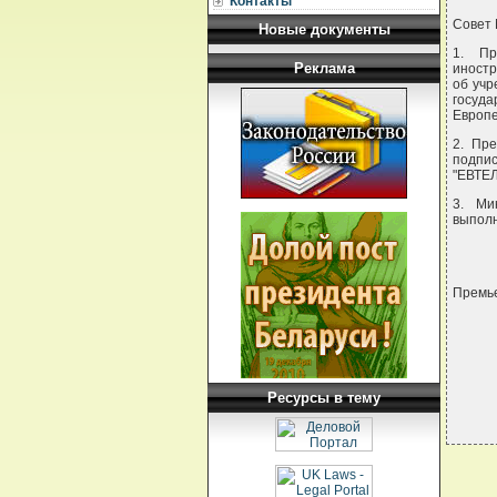
Контакты
Совет
Новые документы
1. Пр
Реклама
иностр
об учр
госуда
Европе
2. Пре
подпи
"ЕВТЕЛ
3. Ми
выполн
Премье
Ресурсы в тему