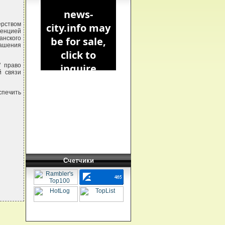
рством
венцией
анского
лашения
" право
й связи
печить
Счетчики