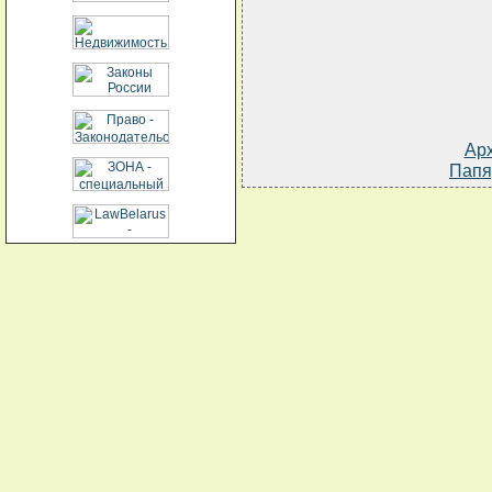
Ар
Папя