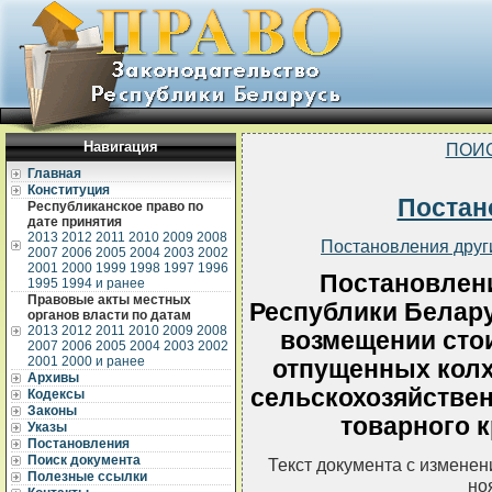
Навигация
ПОИ
Главная
Конституция
Постан
Республиканское право по
дате принятия
2013
2012
2011
2010
2009
2008
Постановления друг
2007
2006
2005
2004
2003
2002
2001
2000
1999
1998
1997
1996
Постановлен
1995
1994 и ранее
Правовые акты местных
Республики Беларус
органов власти по датам
2013
2012
2011
2010
2009
2008
возмещении сто
2007
2006
2005
2004
2003
2002
2001
2000 и ранее
отпущенных колх
Архивы
сельскохозяйстве
Кодексы
Законы
товарного к
Указы
Постановления
Поиск документа
Текст документа с измене
Полезные ссылки
но