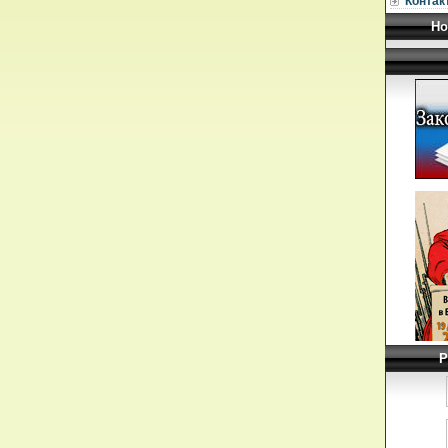
Контак
Но
Р