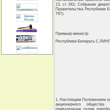
13, ст. 341; Собрание декре
Правительства Республики Бела
797).
Премьер-министр
Республики Беларусь С.ЛИН
                        
                          
                           
                             
                           
1. Настоящим Положением оп
акционерного общества 
приватизации путем преобр