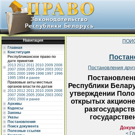
Навигация
ПОИ
Главная
Конституция
Постан
Республиканское право по
дате принятия
2013
2012
2011
2010
2009
2008
Постановления друг
2007
2006
2005
2004
2003
2002
2001
2000
1999
1998
1997
1996
Постановлен
1995
1994 и ранее
Правовые акты местных
Республики Беларус
органов власти по датам
2013
2012
2011
2010
2009
2008
утверждении Поло
2007
2006
2005
2004
2003
2002
2001
2000 и ранее
открытых акционе
Архивы
разгосударств
Кодексы
Законы
государстве
Указы
Постановления
Поиск документа
Докум
Полезные ссылки
< Г