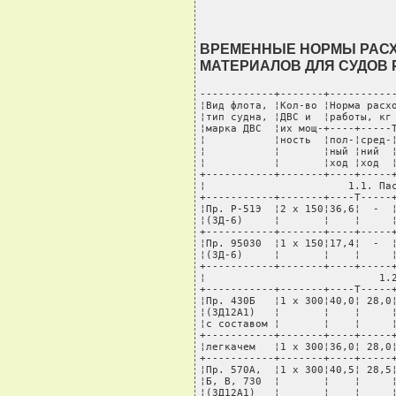
ВРЕМЕННЫЕ НОРМЫ РАСХ
МАТЕРИАЛОВ ДЛЯ СУДОВ 
------------+-------+-----------
¦Вид флота, ¦Кол-во ¦Норма расхо
¦тип судна, ¦ДВС и  ¦работы, кг 
¦марка ДВС  ¦их мощ-+----+-----T
¦           ¦ность  ¦пол-¦сред-¦
¦           ¦       ¦ный ¦ний  ¦
¦           ¦       ¦ход ¦ход  ¦
+-----------+-------+----+-----+
¦                       1.1. Пас
+-----------+-------+----T-----+
¦Пр. Р-51Э  ¦2 x 150¦36,6¦  -  ¦
¦(ЗД-6)     ¦       ¦    ¦     ¦
+-----------+-------+----+-----+
¦Пр. 95030  ¦1 x 150¦17,4¦  -  ¦
¦(ЗД-6)     ¦       ¦    ¦     ¦
+-----------+-------+----+-----+
¦                            1.2
+-----------+-------+----T-----+
¦Пр. 430Б   ¦1 x 300¦40,0¦ 28,0¦
¦(ЗД12А1)   ¦       ¦    ¦     ¦
¦с составом ¦       ¦    ¦     ¦
+-----------+-------+----+-----+
¦легкачем   ¦1 x 300¦36,0¦ 28,0¦
+-----------+-------+----+-----+
¦Пр. 570А,  ¦1 x 300¦40,5¦ 28,5¦
¦Б, В, 730  ¦       ¦    ¦     ¦
¦(ЗД12А1)   ¦       ¦    ¦     ¦