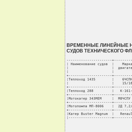
ВРЕМЕННЫЕ ЛИНЕЙНЫЕ Н
СУДОВ ТЕХНИЧЕСКОГО Ф
----------------------+---------
¦ Наименование судов  ¦    Марка
¦                     ¦  двигате
¦                     ¦         
+---------------------+---------
¦Теплоход 1435        ¦    6ЧСПН
¦                     ¦    15/18
+---------------------+---------
¦Теплоход 288         ¦   К-161-
+---------------------+---------
¦Мотокатер 343МЕМ     ¦  М8ЧСПУ 
+---------------------+---------
¦Мотопомпа МП-8006    ¦  2Д 7,2/
+---------------------+---------
¦Катер Buster Magnum  ¦   Renaul
¦---------------------+--------