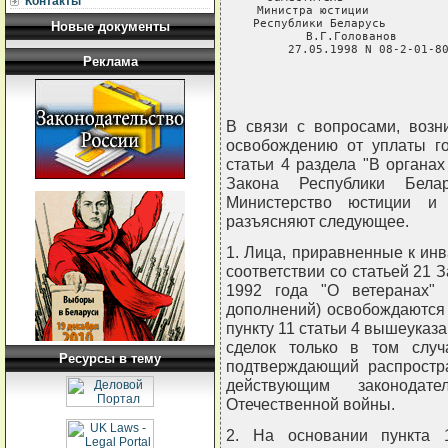
Контакты
Министра юстиции           
Республики Беларусь         
Новые документы
В.Г.Голованов       
27.05.1998 N 08-2-01-8
Реклама
В связи с вопросами, возн
освобождению от уплаты г
статьи 4 раздела "В орган
Закона Республики Белар
Министерство юстиции и 
разъясняют следующее.
1. Лица, приравненные к ин
соответствии со статьей 21 
1992 года "О ветеранах"
дополнений) освобождаются
пункту 11 статьи 4 вышеуказ
сделок только в том случ
Ресурсы в тему
подтверждающий распростра
действующим законодат
Отечественной войны.
2. На основании пункта 