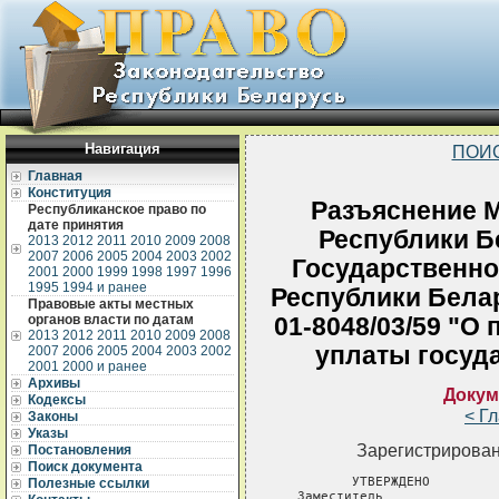
Навигация
ПОИ
Главная
Конституция
Разъяснение 
Республиканское право по
дате принятия
Республики Бе
2013
2012
2011
2010
2009
2008
2007
2006
2005
2004
2003
2002
Государственно
2001
2000
1999
1998
1997
1996
1995
1994 и ранее
Республики Белар
Правовые акты местных
органов власти по датам
01-8048/03/59 "О
2013
2012
2011
2010
2009
2008
уплаты госуд
2007
2006
2005
2004
2003
2002
2001
2000 и ранее
Архивы
Докум
Кодексы
< Г
Законы
Указы
Зарегистрирован
Постановления
Поиск документа
УТВЕРЖДЕНО         
Полезные ссылки
Заместитель               