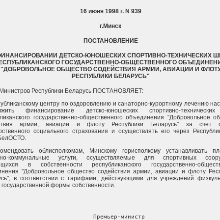
16 июня 1998 г. N 939
г.Минск
ПОСТАНОВЛЕНИЕ
ФИНАНСИРОВАНИИ ДЕТСКО-ЮНОШЕСКИХ СПОРТИВНО-ТЕХНИЧЕСКИХ Ш
ЕСПУБЛИКАНСКОГО ГОСУДАРСТВЕННО-ОБЩЕСТВЕННОГО ОБЪЕДИНЕН
"ДОБРОВОЛЬНОЕ ОБЩЕСТВО СОДЕЙСТВИЯ АРМИИ, АВИАЦИИ И ФЛОТ
РЕСПУБЛИКИ БЕЛАРУСЬ"
 Министров Республики Беларусь ПОСТАНОВЛЯЕТ:
публиканскому центру по оздоровлению и санаторно-курортному лечению на
лжить финансирование детско-юношеских спортивно-технически
ликанского государственно-общественного объединения "Добровольное о
ствия армии, авиации и флоту Республики Беларусь" за счет с
рственного социального страхования и осуществлять его через Республи
БелОСТО.
комендовать облисполкомам, Минскому горисполкому устанавливать п
но-коммунальные услуги, осуществляемые для спортивных соору
ящихся в собственности республиканского государственно-обществ
инения "Добровольное общество содействия армии, авиации и флоту Рес
усь", в соответствии с тарифами, действующими для учреждений физкул
 государственной формы собственности.
     Премьер-министр
