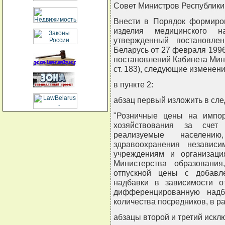
Совет Министров Республи
Внести в Порядок формиров
изделия медицинского н
утвержденный постановле
Беларусь от 27 февраля 1996
постановлений Кабинета Минис
ст. 183), следующие изменени
в пункте 2:
абзац первый изложить в сл
"Розничные цены на импор
хозяйствования за счет
реализуемые населени
здравоохранения независи
учреждениям и организаци
Министерства образовани
отпускной цены с добавл
надбавки в зависимости о
дифференцированную надб
количества посредников, в р
абзацы второй и третий искл