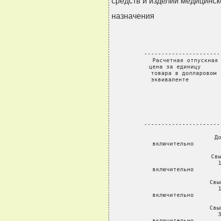
средств и изделий медицинск
назначения
 ----------------------
 Расчетная отпускная 
 цена за единицу      
 товара в долларовом 
 эквиваленте         
                   
                      
                  
                      
                      
                      
 ----------------------
 До
 включительно        
 Свы
 
 включительно        
 Свы
 
 включительно        
 Свы
 
 включительно        