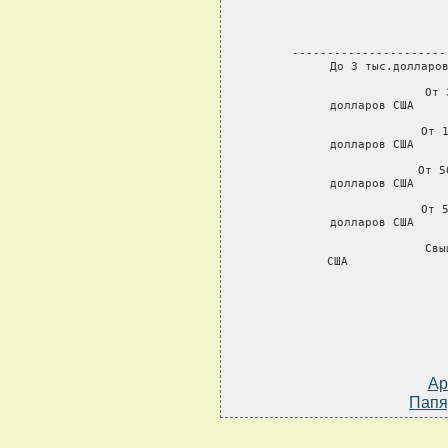
                  
                      
                      
                      
 ----------------------
 До 3 тыс.долларов
 От 
 долларов США     
 От 1
 долларов США     
 От 5
 долларов США     
 От 5
 долларов США     
 Свы
 США              
Ар
Папя