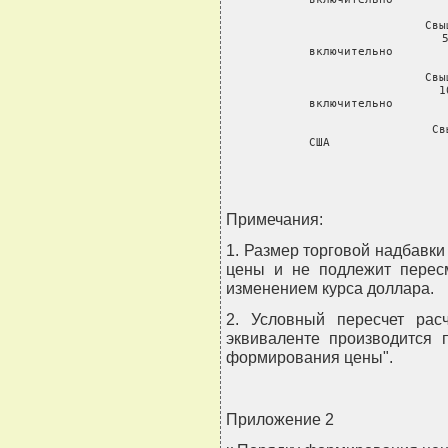
 Свы
 
 включительно        
 Свы
 1
 включительно        
 Св
 США                
Примечания:
1. Размер торговой надбавк
цены и не подлежит пересм
изменением курса доллара.
2. Условный пересчет рас
эквиваленте производится 
формирования цены".
Приложение 2