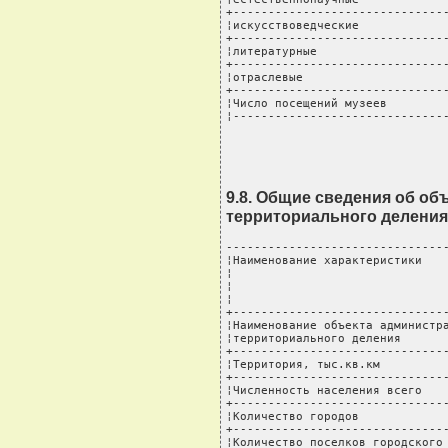
+-------------------------------
¦искусствоведческие             
+-------------------------------
¦литературные                   
+-------------------------------
¦отраслевые                     
+-------------------------------
¦Число посещений музеев         
¦------------------------------
9.8. Общие сведения об об
территориального деления
--------------------------------
¦Наименование характеристики    
¦                               
¦                               
¦                               
+-------------------------------
¦Наименование объекта администра
¦территориального деления       
+-------------------------------
¦Территория, тыс.кв.км          
+-------------------------------
¦Численность населения всего    
+-------------------------------
¦Количество городов             
+-------------------------------
¦Количество поселков городского 