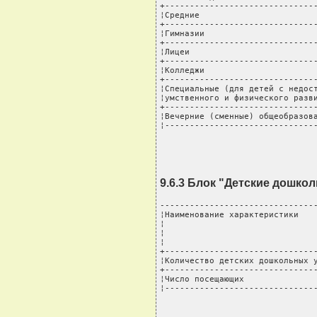
+-------------------------------
¦Средние                        
+-------------------------------
¦Гимназии                       
+-------------------------------
¦Лицеи                          
+-------------------------------
¦Колледжи                       
+-------------------------------
¦Специальные (для детей с недост
¦умственного и физического разви
+-------------------------------
¦Вечерние (сменные) общеобразова
¦------------------------------
9.6.3 Блок "Детские дошко
--------------------------------
¦Наименование характеристики    
¦                               
¦                               
¦                               
+-------------------------------
¦Количество детских дошкольных у
+-------------------------------
¦Число посещающих               
¦------------------------------