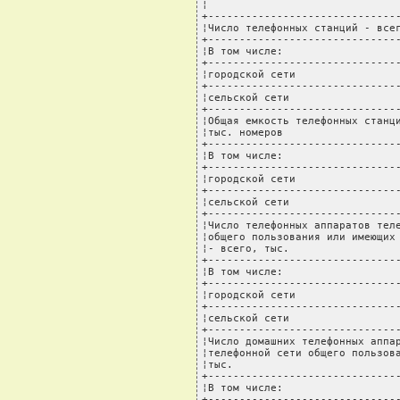
¦                               
+-------------------------------
¦Число телефонных станций - всег
+-------------------------------
¦В том числе:                   
+-------------------------------
¦городской сети                 
+-------------------------------
¦сельской сети                  
+-------------------------------
¦Общая емкость телефонных станци
¦тыс. номеров                   
+-------------------------------
¦В том числе:                   
+-------------------------------
¦городской сети                 
+-------------------------------
¦сельской сети                  
+-------------------------------
¦Число телефонных аппаратов теле
¦общего пользования или имеющих 
¦- всего, тыс.                  
+-------------------------------
¦В том числе:                   
+-------------------------------
¦городской сети                 
+-------------------------------
¦сельской сети                  
+-------------------------------
¦Число домашних телефонных аппар
¦телефонной сети общего пользова
¦тыс.                           
+-------------------------------
¦В том числе:                   
+-------------------------------