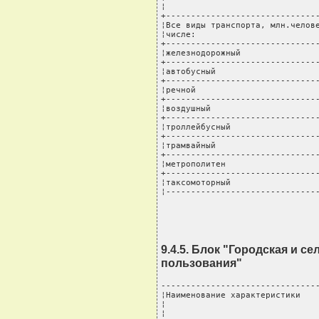
¦                               
+-------------------------------
¦Все виды транспорта, млн.челове
¦числе:                         
+-------------------------------
¦железнодорожный                
+-------------------------------
¦автобусный                     
+-------------------------------
¦речной                         
+-------------------------------
¦воздушный                      
+-------------------------------
¦троллейбусный                  
+-------------------------------
¦трамвайный                     
+-------------------------------
¦метрополитен                   
+-------------------------------
¦таксомоторный                  
¦------------------------------
9.4.5. Блок "Городская и с
пользования"
--------------------------------
¦Наименование характеристики    
¦                               
¦                               