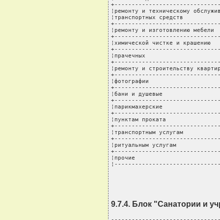
+-------------------------------
¦ремонту и техническому обслужив
¦транспортных средств           
+-------------------------------
¦ремонту и изготовлению мебели  
+-------------------------------
¦химической чистке и крашению   
+-------------------------------
¦прачечных                      
+-------------------------------
¦ремонту и строительству квартир
+-------------------------------
¦фотографии                     
+-------------------------------
¦бани и душевые                 
+-------------------------------
¦парикмахерские                 
+-------------------------------
¦пунктам проката                
+-------------------------------
¦транспортным услугам           
+-------------------------------
¦ритуальным услугам             
+-------------------------------
¦прочие                         
¦------------------------------
9.7.4. Блок "Санатории и 
--------------------------------