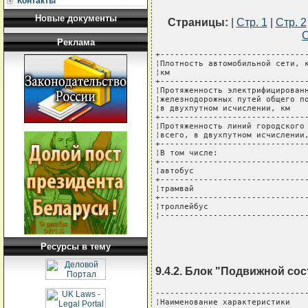
Контакты
Новые документы
Страницы:
|
Стр. 1
|
Стр. 2
С
Реклама
+-------------------------------
¦Плотность автомобильной сети, к
¦км                             
+-------------------------------
¦Протяженность электрифицированн
¦железнодорожных путей общего по
¦в двухпутном исчислении, км    
+-------------------------------
¦Протяженность линий городского 
¦всего, в двухпутном исчислении,
+-------------------------------
¦В том числе:                   
+-------------------------------
¦автобус                        
+-------------------------------
¦трамвай                        
+-------------------------------
¦троллейбус                     
¦------------------------------
Ресурсы в тему
9.4.2. Блок "Подвижной сос
--------------------------------
¦Наименование характеристики    