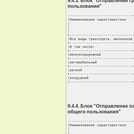
9.4.3. Блок "Отправление 
пользования"
--------------------------------
¦Наименование характеристики    
¦                               
¦                               
¦                               
+-------------------------------
¦Все виды транспорта, миллионов 
+-------------------------------
¦В том числе:                   
+-------------------------------
¦железнодорожный                
+-------------------------------
¦автомобильный                  
+-------------------------------
¦речной                         
+-------------------------------
¦воздушный                      
¦------------------------------
9.4.4. Блок "Отправление 
общего пользования"
--------------------------------
¦Наименование характеристики    
¦                               
¦                               