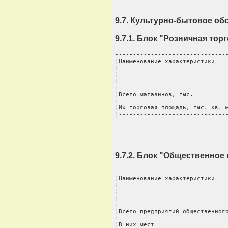
9.7. Культурно-бытовое о
9.7.1. Блок "Розничная тор
--------------------------------
¦Наименование характеристики    
¦                               
¦                               
¦                               
+-------------------------------
¦Всего магазинов, тыс.          
+-------------------------------
¦Их торговая площадь, тыс. кв. м
¦------------------------------
9.7.2. Блок "Общественное
--------------------------------
¦Наименование характеристики    
¦                               
¦                               
¦                               
+-------------------------------
¦Всего предприятий общественного
+-------------------------------
¦В них мест                     