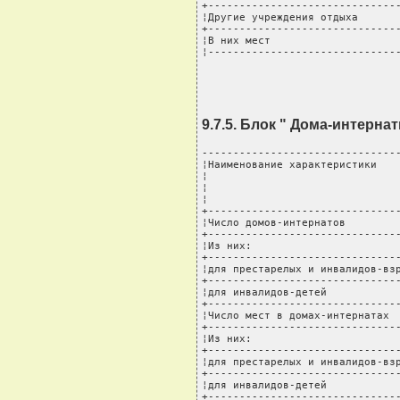
+-------------------------------
¦Другие учреждения отдыха       
+-------------------------------
¦В них мест                     
¦------------------------------
9.7.5. Блок " Дома-интерн
--------------------------------
¦Наименование характеристики    
¦                               
¦                               
¦                               
+-------------------------------
¦Число домов-интернатов         
+-------------------------------
¦Из них:                        
+-------------------------------
¦для престарелых и инвалидов-взр
+-------------------------------
¦для инвалидов-детей            
+-------------------------------
¦Число мест в домах-интернатах  
+-------------------------------
¦Из них:                        
+-------------------------------
¦для престарелых и инвалидов-взр
+-------------------------------
¦для инвалидов-детей            
+-------------------------------