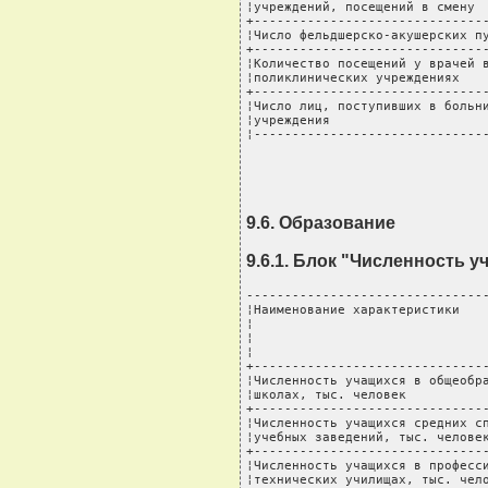
¦учреждений, посещений в смену  
+-------------------------------
¦Число фельдшерско-акушерских пу
+-------------------------------
¦Количество посещений у врачей в
¦поликлинических учреждениях    
+-------------------------------
¦Число лиц, поступивших в больни
¦учреждения                     
¦------------------------------
9.6. Образование
9.6.1. Блок "Численность 
--------------------------------
¦Наименование характеристики    
¦                               
¦                               
¦                               
+-------------------------------
¦Численность учащихся в общеобра
¦школах, тыс. человек           
+-------------------------------
¦Численность учащихся средних сп
¦учебных заведений, тыс. человек
+-------------------------------
¦Численность учащихся в професси
¦технических училищах, тыс. чело