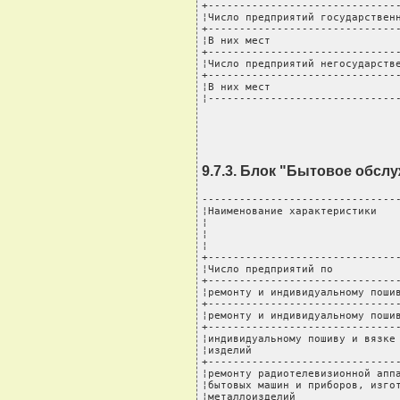
+-------------------------------
¦Число предприятий государственн
+-------------------------------
¦В них мест                     
+-------------------------------
¦Число предприятий негосударстве
+-------------------------------
¦В них мест                     
¦------------------------------
9.7.3. Блок "Бытовое обсл
--------------------------------
¦Наименование характеристики    
¦                               
¦                               
¦                               
+-------------------------------
¦Число предприятий по           
+-------------------------------
¦ремонту и индивидуальному пошив
+-------------------------------
¦ремонту и индивидуальному пошив
+-------------------------------
¦индивидуальному пошиву и вязке 
¦изделий                        
+-------------------------------
¦ремонту радиотелевизионной аппа
¦бытовых машин и приборов, изгот
¦металлоизделий                 