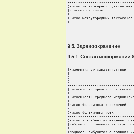
+-------------------------------
¦Число переговорных пунктов межд
¦телефонной связи               
+-------------------------------
¦Число междугородных таксофонов,
¦------------------------------
9.5. Здравоохранение
9.5.1. Состав информации
--------------------------------
¦Наименование характеристики    
¦                               
¦                               
¦                               
+-------------------------------
¦Численность врачей всех специал
+-------------------------------
¦Численность среднего медицинско
+-------------------------------
¦Число больничных учреждений    
+-------------------------------
¦Число больничных коек          
+-------------------------------
¦Число врачебных учреждений, ока
¦амбулаторно-поликлиническую пом
+-------------------------------
¦Мощность амбулаторно-поликлинич