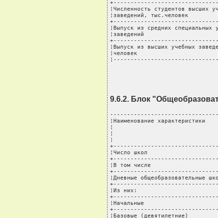
+-------------------------------
¦Численность студентов высших уч
¦заведений, тыс.человек         
+-------------------------------
¦Выпуск из средних специальных у
¦заведений                      
+-------------------------------
¦Выпуск из высших учебных заведе
¦человек                        
¦------------------------------
9.6.2. Блок "Общеобразов
--------------------------------
¦Наименование характеристики    
¦                               
¦                               
¦                               
+-------------------------------
¦Число школ                     
+-------------------------------
¦В том числе                    
+-------------------------------
¦Дневные общеобразовательные шко
+-------------------------------
¦Из них:                        
+-------------------------------
¦Начальные                      
+-------------------------------
¦Базовые (девятилетние)         