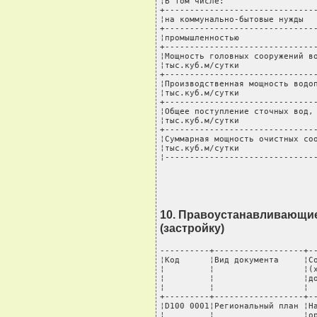
¦В том числе:                   
+-------------------------------
¦на коммунально-бытовые нужды   
+-------------------------------
¦промышленностью                
+-------------------------------
¦Мощность головных сооружений во
¦тыс.куб.м/сутки                
+-------------------------------
¦Производственная мощность водоп
¦тыс.куб.м/сутки                
+-------------------------------
¦Общее поступление сточных вод, 
¦тыс.куб.м/сутки                
+-------------------------------
¦Суммарная мощность очистных соо
¦тыс.куб.м/сутки                
¦------------------------------
10. Правоустанавливающие
(застройку)
----------+------------------+-----------------------+------T--
¦Код      ¦Вид документа     ¦Состав данных          ¦Код   ¦Приме-¦
¦         ¦                  ¦(характеристик)        ¦харак-¦чание ¦
¦         ¦                  ¦документа              ¦терис-¦      ¦
¦         ¦                  ¦                       ¦тики  ¦      ¦
+---------+------------------+-----------------------+------+------+
¦D100 0001¦Региональный план ¦Наименование           ¦  1001¦      ¦
¦         ¦                  ¦организации-           ¦      ¦      ¦
¦         ¦                  ¦разработчика           ¦      ¦      ¦
¦         ¦                  +-----------------------+------+------+
¦         ¦                  ¦Дата утверждения       ¦  1002¦      ¦
¦         ¦                  +-----------------------+------+------+
¦         ¦                  ¦Адрес организации-     ¦  1003¦      ¦
¦         ¦                  ¦разработчика           ¦      ¦      ¦
¦         ¦                  +-----------------------+------+------+
¦         ¦                  ¦Телефон / факс         ¦  1004¦      ¦
¦         ¦                  +-----------------------+------+------+
¦         ¦                  ¦Код ОКПО               ¦  1005¦      ¦
¦         ¦                  +-----------------------+------+------+
¦         ¦                  ¦Фамилия, имя, отчество ¦  1006¦      ¦
¦         ¦                  ¦автора проекта         ¦      ¦      ¦
+---------+------------------+-----------------------+------+------+
¦D100 0002¦Генеральный план  ¦Наименование           ¦  1001¦      ¦
¦         ¦                  ¦организации-           ¦      ¦      ¦
¦         ¦                  ¦разработчика           ¦      ¦      ¦
¦         ¦                  +-----------------------+------+------+
¦         ¦                  ¦Дата утверждения       ¦  1002¦      ¦
¦         ¦                  +-----------------------+------+------+
¦         ¦                  ¦Адрес организации-     ¦  1003¦      ¦
¦         ¦                  ¦разработчика           ¦      ¦      ¦
¦         ¦                  +-----------------------+------+------+
¦         ¦                  ¦Телефон / факс         ¦  1004¦      ¦
¦         ¦                  +-----------------------+------+------+
¦         ¦                  ¦Код ОКПО               ¦  1005¦      ¦
¦         ¦                  +-----------------------+------+------+
¦         ¦                  ¦Фамилия, имя, отчество ¦  1006¦      ¦
¦         ¦                  ¦автора проекта         ¦      ¦      ¦
+---------+------------------+-----------------------+------+------+
¦D100 0003¦Детальный план    ¦Наименование           ¦  1001¦      ¦
¦         ¦                  ¦организации-           ¦      ¦      ¦
¦         ¦                  ¦разработчика           ¦      ¦      ¦
¦         ¦                  +-----------------------+------+------+
¦         ¦                  ¦Дата утверждения       ¦  1002¦      ¦
¦         ¦                  +-----------------------+------+------+
¦         ¦                  ¦Адрес организации-     ¦  1003¦      ¦
¦         ¦                  ¦разработчика           ¦      ¦      ¦
¦         ¦                  +-----------------------+------+------+
¦         ¦                  ¦Телефон / факс         ¦  1004¦      ¦
¦         ¦                  +-----------------------+------+------+
¦         ¦                  ¦Код ОКПО               ¦  1005¦      ¦
¦         ¦                  +-----------------------+------+------+
¦         ¦                  ¦Фамилия, имя, отчество ¦  1006¦      ¦
¦         ¦                  ¦автора проекта         ¦      ¦      ¦
+---------+------------------+-----------------------+------+------+
¦D100 0004¦План застройки    ¦Наименование           ¦  1001¦      ¦
¦         ¦                  ¦организации-           ¦      ¦      ¦
¦         ¦                  ¦разработчика           ¦      ¦      ¦
¦         ¦                  +-----------------------+------+------+
¦         ¦                  ¦Дата утверждения       ¦  1002¦      ¦
¦         ¦                  +-----------------------+------+------+
¦         ¦                  ¦Адрес организации-     ¦  1003¦      ¦
¦         ¦                  ¦разработчика           ¦      ¦      ¦
¦         ¦                  +-----------------------+------+------+
¦         ¦                  ¦Телефон / факс         ¦  1004¦      ¦
¦         ¦                  +-----------------------+------+------+
¦         ¦                  ¦Код ОКПО               ¦  1005¦      ¦
¦         ¦                  +-----------------------+------+------+
¦         ¦                  ¦Фамилия, имя, отчество ¦  1006¦      ¦
¦         ¦                  ¦автора проекта         ¦      ¦      ¦
+---------+------------------+-----------------------+------+------+
¦D100 0005¦Решение           ¦Наименование органа    ¦  1007¦      ¦
¦         ¦исполнительного   +-----------------------+------+------+
¦         ¦или               ¦Дата принятия решения  ¦  1008¦      ¦
¦ 