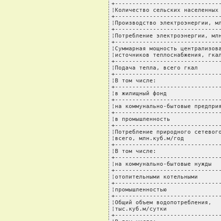
+-------------------------------
¦Количество сельских населенных 
+-------------------------------
¦Производство электроэнергии, мл
+-------------------------------
¦Потребление электроэнергии, млн
+-------------------------------
¦Суммарная мощность централизова
¦источников теплоснабжения, гкал
+-------------------------------
¦Подача тепла, всего гкал       
+-------------------------------
¦В том числе:                   
+-------------------------------
¦в жилищный фонд                
+-------------------------------
¦на коммунально-бытовые предприя
+-------------------------------
¦в промышленность               
+-------------------------------
¦Потребление природного сетевого
¦всего, млн.куб.м/год           
+-------------------------------
¦В том числе:                   
+-------------------------------
¦на коммунально-бытовые нужды   
+-------------------------------
¦отопительными котельными       
+-------------------------------
¦промышленностью                
+-------------------------------
¦Общий объем водопотребления,   
¦тыс.куб.м/сутки                
+-------------------------------