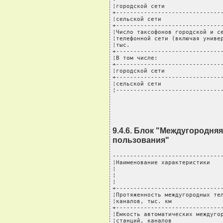
¦городской сети                 
+-------------------------------
¦сельской сети                  
+-------------------------------
¦Число таксофонов городской и се
¦телефонной сети (включая универ
¦тыс.                           
+-------------------------------
¦В том числе:                   
+-------------------------------
¦городской сети                 
+-------------------------------
¦сельской сети                  
¦------------------------------
9.4.6. Блок "Междугородня
пользования"
--------------------------------
¦Наименование характеристики    
¦                               
¦                               
¦                               
+-------------------------------
¦Протяженность междугородных тел
¦каналов, тыс. км               
+-------------------------------
¦Емкость автоматических междугор
¦станций, каналов               