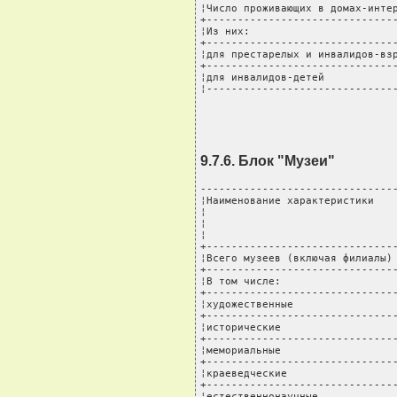
¦Число проживающих в домах-интер
+-------------------------------
¦Из них:                        
+-------------------------------
¦для престарелых и инвалидов-взр
+-------------------------------
¦для инвалидов-детей            
¦------------------------------
9.7.6. Блок "Музеи"
--------------------------------
¦Наименование характеристики    
¦                               
¦                               
¦                               
+-------------------------------
¦Всего музеев (включая филиалы) 
+-------------------------------
¦В том числе:                   
+-------------------------------
¦художественные                 
+-------------------------------
¦исторические                   
+-------------------------------
¦мемориальные                   
+-------------------------------
¦краеведческие                  
+-------------------------------
¦естественнонаучные             