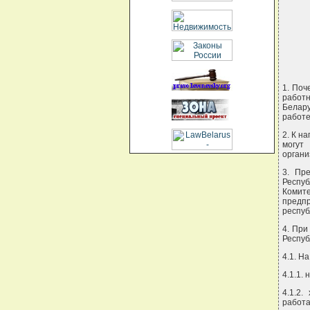
     
     
     
     
     
1. Поч
работ
Белару
работе
2. К н
могут
органи
3. Пр
Респу
Комит
предп
респуб
4. При
Респуб
4.1. Н
4.1.1.
4.1.2.
работа