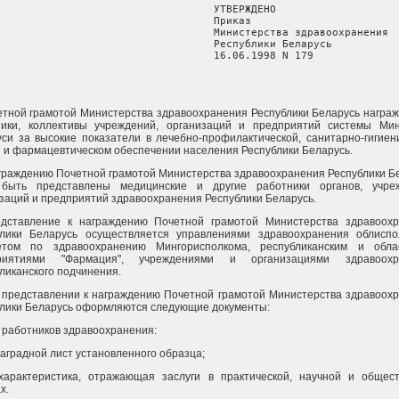
                                   УТВЕРЖДЕНО

                                   Приказ

                                   Министерства здравоохранения

                                   Республики Беларусь

                                   16.06.1998 N 179
етной грамотой Министерства здравоохранения Республики Беларусь награ
ники, коллективы учреждений, организаций и предприятий системы Ми
си за высокие показатели в лечебно-профилактической, санитарно-гигиен
 и фармацевтическом обеспечении населения Республики Беларусь.
аграждению Почетной грамотой Министерства здравоохранения Республики Б
 быть представлены медицинские и другие работники органов, учреж
заций и предприятий здравоохранения Республики Беларусь.
едставление к награждению Почетной грамотой Министерства здравоох
блики Беларусь осуществляется управлениями здравоохранения облиспо
етом по здравоохранению Мингорисполкома, республиканским и обла
риятиями "Фармация", учреждениями и организациями здравоохр
ликанского подчинения.
 представлении к награждению Почетной грамотой Министерства здравоох
лики Беларусь оформляются следующие документы:
а работников здравоохранения:
 наградной лист установленного образца;
 характеристика, отражающая заслуги в практической, научной и общес
х.