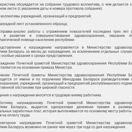
еристика обсуждается на собрании трудового коллектива, о чем делается з
ном листе (с указанием даты и номера протокола собрания).
а коллективы учреждений, организаций и предприятий:
 наградной лист установленного образца;
 справка-анализ работы с отражением показателей последних трех лет 
а в развитие и совершенствование здравоохранения, оказание ле
актической помощи населению республики.
едставление к награждению направляется в Министерство здравоохр
лики Беларусь за месяц до награждения, за исключением отдельных случаев
 особые указания о сроках представления.
раждение Почетной грамотой Министерства здравоохранения Республики Б
твляется на основании приказа Министра.
учение Почетной грамоты Министерства здравоохранения Республики Б
водится от имени и по поручению Минздрава Беларуси руководителями 
охранения, учреждений, организаций и предприятий республиканского подчи
твенной обстановке при широкой гласности.
дения о награждении вносятся в трудовую книжку работника.
ботнику, награжденному Почетной грамотой Министерства здравоохр
блики Беларусь, выдается одноразовая денежная премия в размер
льных заработных плат, которая выплачивается по основному месту работы 
в на оплату труда.
овторное награждение Почетной грамотой Министерства здравоохр
лики Беларусь возможно не ранее чем через три года со дня награждения.