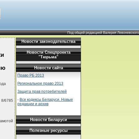
Под общей редакцией Валерия Левоневского
Новости законодательства
Новости Спецпроекта
ки
"Тюрьма"
ию
Новости сайта
Право РБ 2013
Региональное право 2013
ода
Защита прав потребителей
-
Все кодексы Беларуси. Новые
 8/6785
редакции и архив
Новости Беларуси
амотой
Полезные ресурсы