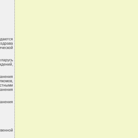
ждаются
нздрава
ической
еларусь
дений,
ранения
лкомов,
стными
анения
ранения
твенной