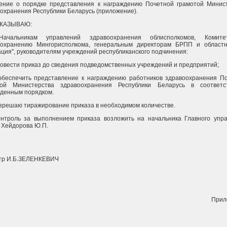
ение о порядке представления к награждению Почетной грамотой Минис
охранения Республики Беларусь (приложение).
ИКАЗЫВАЮ:
Начальникам управлений здравоохранения облисполкомов, Комит
оохранению Мингорисполкома, генеральным директорам БРПП и област
ция", руководителям учреждений республиканского подчинения:
 довести приказ до сведения подведомственных учреждений и предприятий;
 обеспечить представление к награждению работников здравоохранения П
той Министерства здравоохранения Республики Беларусь в соответс
денным порядком.
азрешаю тиражирование приказа в необходимом количестве.
онтроль за выполнением приказа возложить на начальника Главного упр
 Хейдорова Ю.П.
тр И.Б.ЗЕЛЕНКЕВИЧ
Прил