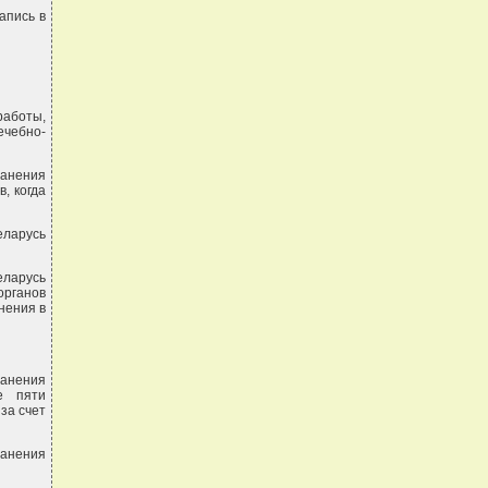
апись в
работы,
чебно-
анения
, когда
еларусь
еларусь
органов
нения в
анения
е пяти
за счет
анения