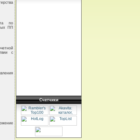
терства
ета по
ных ПП
очетной
твии с
авления
Счетчики
ожение