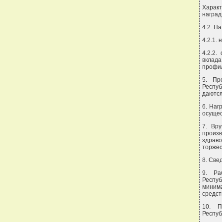
Характ
наград
4.2. Н
4.2.1.
4.2.2.
вклад
профил
5. Пр
Респуб
даются
6. Наг
осущес
7. Вр
произ
здраво
торжес
8. Све
9. Ра
Респу
минима
средст
10. П
Респуб