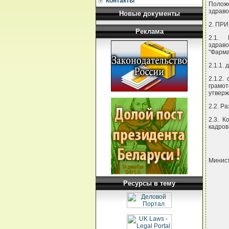
Контакты
Полож
здраво
Новые документы
2. ПР
Реклама
2.1. 
здрав
"Фарма
2.1.1.
2.1.2.
грамо
утверж
2.2. Р
2.3. К
кадров
Минис
Ресурсы в тему