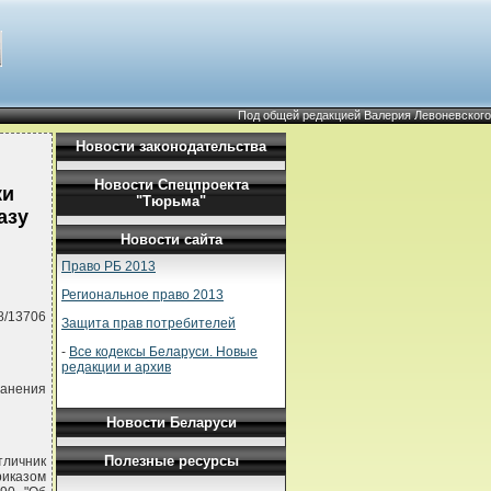
Под общей редакцией Валерия Левоневского
Новости законодательства
Новости Спецпроекта
ки
"Тюрьма"
азу
Новости сайта
Право РБ 2013
Региональное право 2013
8/13706
Защита прав потребителей
-
Все кодексы Беларуси. Новые
редакции и архив
ранения
Новости Беларуси
Полезные ресурсы
тличник
риказом