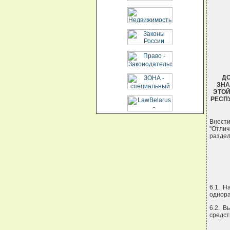
 
ДО
ЗНА
ЭТОЙ
РЕСПУ
Внест
"Отлич
раздел
6.1. Н
однора
6.2. В
средст