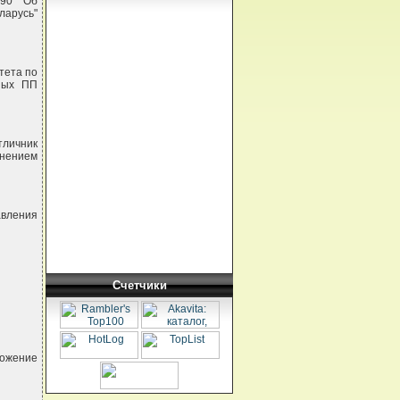
 90 "Об
ларусь"
тета по
ных ПП
личник
лнением
авления
Счетчики
ожение