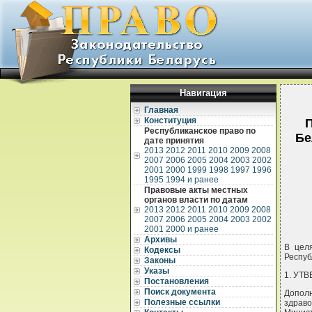
Навигация
Главная
Конституция
П
Республиканское право по
Бе
дате принятия
2013
2012
2011
2010
2009
2008
2007
2006
2005
2004
2003
2002
2001
2000
1999
1998
1997
1996
1995
1994 и ранее
Правовые акты местных
органов власти по датам
2013
2012
2011
2010
2009
2008
2007
2006
2005
2004
2003
2002
2001
2000 и ранее
Архивы
В цел
Кодексы
Респуб
Законы
Указы
1. УТ
Постановления
Поиск документа
Допол
Полезные ссылки
здраво