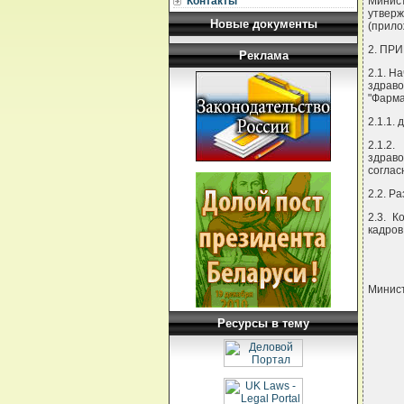
Контакты
Минис
утвер
Новые документы
(прило
2. ПР
Реклама
2.1. Н
здрав
"Фарма
2.1.1.
2.1.2
здрав
соглас
2.2. Р
2.3. К
кадров
Минис
Ресурсы в тему