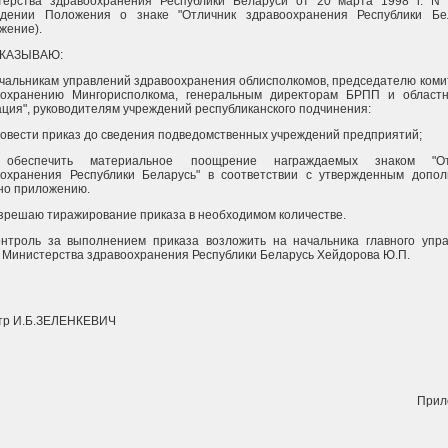
терства здравоохранения Республики Беларуси от 20 марта 1998 г. N
ждении Положения о знаке "Отличник здравоохранения Республики Бе
жение).
ИКАЗЫВАЮ:
ачальникам управлений здравоохранения облисполкомов, председателю коми
оохранению Мингорисполкома, генеральным директорам БРПП и област
ция", руководителям учреждений республиканского подчинения:
 довести приказ до сведения подведомственных учреждений предприятий;
. обеспечить материальное поощрение награждаемых знаком "От
оохранения Республики Беларусь" в соответствии с утвержденным допо
но приложению.
азрешаю тиражирование приказа в необходимом количестве.
онтроль за выполнением приказа возложить на начальника главного упр
 Министерства здравоохранения Республики Беларусь Хейдорова Ю.П.
тр И.Б.ЗЕЛЕНКЕВИЧ
Прил