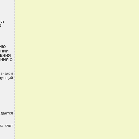


сь

8
НИЮ
ЕНИИ
НЕНИЯ
ЕНИЯ О
 знаком
едующий
ыдается
за счет