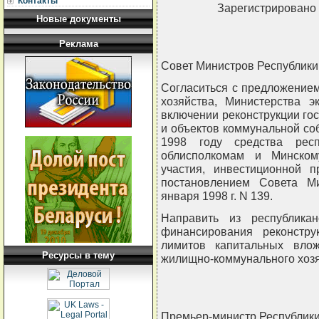
Контакты
Зарегистрировано 
Новые документы
Реклама
Совет Министров Республи
Согласиться с предложение
хозяйства, Министерства 
включении реконструкции гос
и объектов коммунальной соб
1998 году средства респ
облисполкомам и Минском
участия, инвестиционной 
постановлением Совета М
января 1998 г. N 139.
Направить из республика
финансирования реконстру
лимитов капитальных влож
Ресурсы в тему
жилищно-коммунального хозя
Премьер-министр Республик