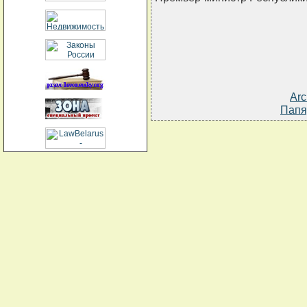
Arc
Папя