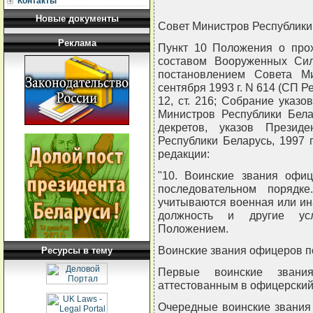
Контакты
Новые документы
Совет Министров Республи
Реклама
Пункт 10 Положения о про
составом Вооруженных Сил
постановлением Совета М
сентября 1993 г. N 614 (СП Рес
12, ст. 216; Собрание указ
Министров Республики Белар
декретов, указов Презид
Республики Беларусь, 1997 г
редакции:
"10. Воинские звания офи
последовательном порядк
учитываются военная или ин
должность и другие усл
Положением.
Воинские звания офицеров п
Ресурсы в тему
Первые воинские звани
аттестованным в офицерский
Очередные воинские звания