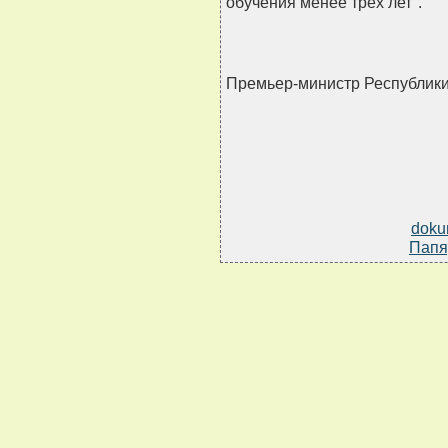
обучения менее трех лет".
Премьер-министр Республик
doku
Папя