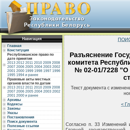
Навигация
ПОИ
Главная
Конституция
Разъяснение Госу
Республиканское право по
дате принятия
комитета Республи
2013
2012
2011
2010
2009
2008
2007
2006
2005
2004
2003
2002
№ 02-01/7228 "О
2001
2000
1999
1998
1997
1996
1995
1994 и ранее
с
Правовые акты местных
органов власти по датам
Текст документа с измене
2013
2012
2011
2010
2009
2008
2007
2006
2005
2004
2003
2002
но
2001
2000 и ранее
Архивы
< Г
Кодексы
Законы
Указы
Постановления
Поиск документа
Согласно п. 33 Изменений 
Полезные ссылки
Главной государственной