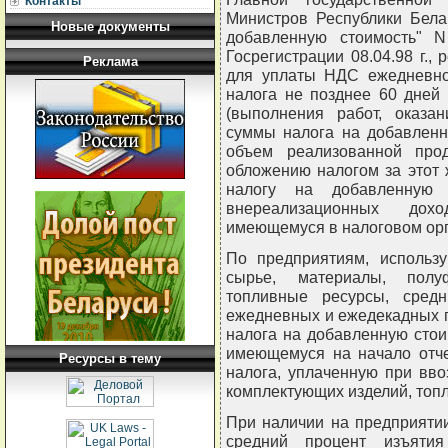
Контакты
Министров Республики Бела
Новые документы
добавленную стоимость" N 
Госрегистрации 08.04.98 г., 
Реклама
для уплаты НДС ежедневно
налога не позднее 60 дней 
(выполнения работ, оказан
суммы налога на добавленн
объем реализованной про
обложению налогом за этот 
налогу на добавленную 
внереализационных дох
имеющемуся в налоговом орг
По предприятиям, использ
сырье, материалы, полуф
топливные ресурсы, сред
ежедневных и ежедекадных 
налога на добавленную стои
имеющемуся на начало отче
Ресурсы в тему
налога, уплаченную при вво
комплектующих изделий, топл
При наличии на предприяти
средний процент изъят