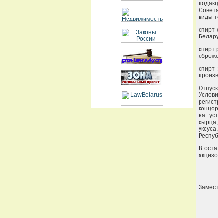
подакц
Совета
виды т
спирт-
Белару
спирт 
сброже
спирт 
произв
Отпус
Услови
регис
концер
на ус
сырца,
уксус
Респуб
В оста
акцизо
Замес