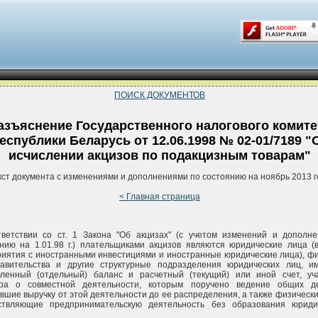
ПОИСК ДОКУМЕНТОВ
азъяснение Государственного налогового комите
еспублики Беларусь от 12.06.1998 № 02-01/7189 "
исчислении акцизов по подакцизным товарам"
кст документа с изменениями и дополнениями по состоянию на ноябрь 2013 г
< Главная страница
тветствии со ст. 1 Закона "Об акцизах" (с учетом изменений и дополн
нию на 1.01.98 г.) плательщиками акцизов являются юридические лица (
иятия с иностранными инвестициями и иностранные юридические лица), ф
тавительства и другие структурные подразделения юридических лиц, 
бленный (отдельный) баланс и расчетный (текущий) или иной счет, уч
ора о совместной деятельности, которым поручено ведение общих д
вшие выручку от этой деятельности до ее распределения, а также физически
ствляющие предпринимательскую деятельность без образования юриди