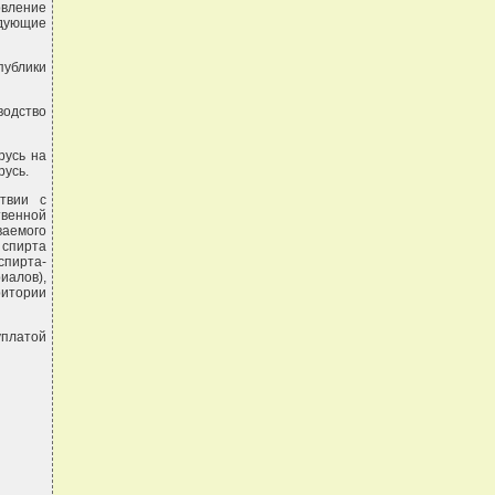
овление
едующие
публики
водство
русь на
русь.
ствии с
твенной
ваемого
 спирта
спирта-
иалов),
итории
уплатой