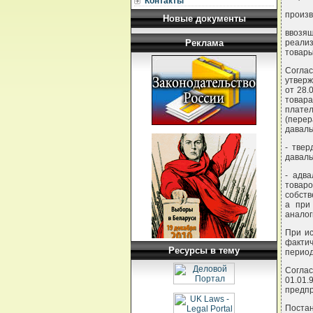
Контакты
произв
Новые документы
ввозящ
Реклама
реали
товары
Согла
утверж
от 28.
товар
плате
(перер
даваль
- твер
даваль
- адва
товаро
собств
а при
аналог
При ис
фактич
Ресурсы в тему
период
Соглас
01.01.
предпр
Поста