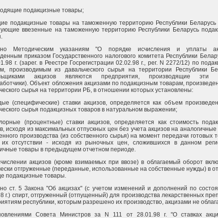
одящие подакцизные товары;
ие подакцизные товары на таможенную территорию Республики Беларусь 
зующие ввезенные на таможенную территорию Республики Беларусь пода
.
сно Методическим указаниям "О порядке исчисления и уплаты акц
денным приказом Государственного налогового комитета Республики Белар
01.98 г. (зарег. в Реестре Госрегистрации 02.02.98 г., рег. N 2272/12) по под
ам, производимым из давальческого сырья на территории Республики Бе
льщиками акцизов являются предприятия, производящие эти 
аботчики). Объект обложения акцизами по подакцизным товарам, произведе
ческого сырья на территории РБ, в отношении которых установлены:
дые (специфические) ставки акцизов, определяется как объем произведе
ческого сырья подакцизных товаров в натуральном выражении;
лорные (процентные) ставки акцизов, определяется как стоимость пода
в, исходя из максимальных отпускных цен без учета акцизов на аналогичные
енного производства (из собственного сырья) на момент передачи готовых т
 их отсутствии - исходя из рыночных цен, сложившихся в данном рег
ичные товары в предыдущем отчетном периоде.
числении акцизов (кроме взимаемых при ввозе) в облагаемый оборот вкл
ески отгруженные (переданные, использованные на собственные нужды) в о
е подакцизные товары.
но ст. 5 Закона "Об акцизах" (с учетом изменений и дополнений по состо
98 г.) спирт, отгруженный (отпущенный) для производства лекарственных пре
иятиям республики, которым разрешено их производство, акцизами не облаг
новлениями Совета Министров за N 111 от 28.01.98 г. "О ставках акц