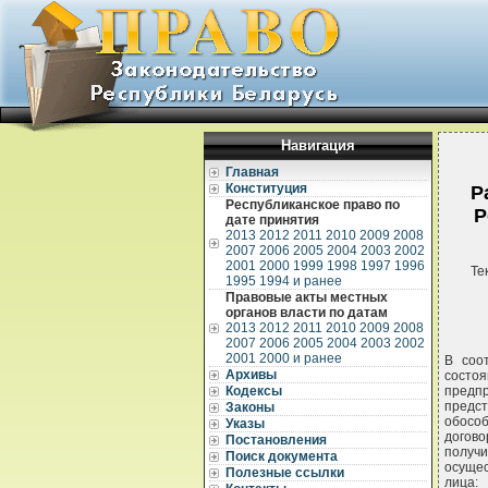
Навигация
Главная
Конституция
Р
Республиканское право по
Р
дате принятия
2013
2012
2011
2010
2009
2008
2007
2006
2005
2004
2003
2002
2001
2000
1999
1998
1997
1996
Те
1995
1994 и ранее
Правовые акты местных
органов власти по датам
2013
2012
2011
2010
2009
2008
2007
2006
2005
2004
2003
2002
2001
2000 и ранее
В соо
Архивы
состоя
Кодексы
предпр
предс
Законы
обосо
Указы
догов
Постановления
получи
Поиск документа
осуще
Полезные ссылки
лица: