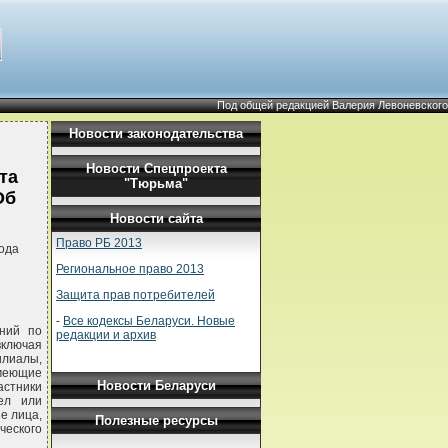
Под общей редакцией Валерия Левоневского
Новости законодательства
Новости Спецпроекта
та
"Тюрьма"
Об
Новости сайта
Право РБ 2013
ода
Региональное право 2013
Защита прав потребителей
-
Все кодексы Беларуси. Новые
ений по
редакции и архив
включая
илиалы,
имеющие
Новости Беларуси
астники
ел или
е лица,
Полезные ресурсы
ческого