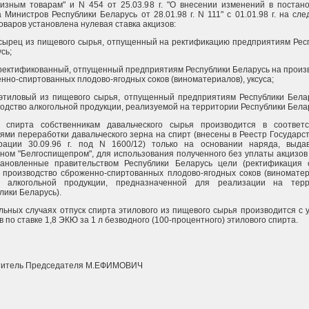
изным товарам" и N 454 от 25.03.98 г. "О внесении изменений в постан
 Министров Республики Беларусь от 28.01.98 г. N 111" с 01.01.98 г. на сл
оваров установлена нулевая ставка акцизов:
сырец из пищевого сырья, отпущенный на ректификацию предприятиям Рес
сь;
ректификованный, отпущенный предприятиям Республики Беларусь на произ
нно-спиртованных плодово-ягодных соков (виноматериалов), уксуса;
этиловый из пищевого сырья, отпущенный предприятиям Республики Бела
одство алкогольной продукции, реализуемой на территории Республики Бела
к спирта собственникам давальческого сырья производится в соответ
ями переработки давальческого зерна на спирт (внесены в Реестр Государс
трации 30.09.96 г. под N 1600/12) только на основании наряда, выда
ном "Белгоспищепром", для использования полученного без уплаты акцизов
тановленные правительством Республики Беларусь цели (ректификация 
 производство сброженно-спиртованных плодово-ягодных соков (виноматер
а, алкогольной продукции, предназначенной для реализации на терр
лики Беларусь).
льных случаях отпуск спирта этилового из пищевого сырья производится с 
в по ставке 1,8 ЭКЮ за 1 л безводного (100-процентного) этилового спирта.
титель Председателя М.ЕФИМОВИЧ