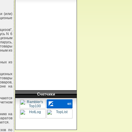
и (или)
кцизные
изов",
усь N 6
акцизным
ларусь,
товары
нным из
нных из
кцизных
 товары
оваров,
ионе на
Счетчики
ючаются
тчетном
янию на
паратов
ается.
изов по