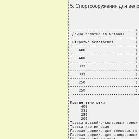
5. Спортсооружения для вело
------------------------------+-
¦Длина полотна (в метрах)     ¦ 
+-----------------------------+-
¦Открытые велотреки:          ¦ 
+-----------------------------+-
¦   400                       ¦ 
+-----------------------------+-
¦   400                       ¦ 
+-----------------------------+-
¦   333                       ¦ 
+-----------------------------+-
¦   333                       ¦ 
+-----------------------------+-
¦   250                       ¦ 
+-----------------------------+-
¦   250                       ¦ 
¦-----------------------------+-
Крытые велотреки:

     400                        
     333                        
     250                        
     200                        
Трасса шоссейно-кольцевых гонок 
Трасса картинговая              
Гаревая дорожка для трековых гон
Гаревая дорожка для ипподромных 
Кольцевая трасса для:
