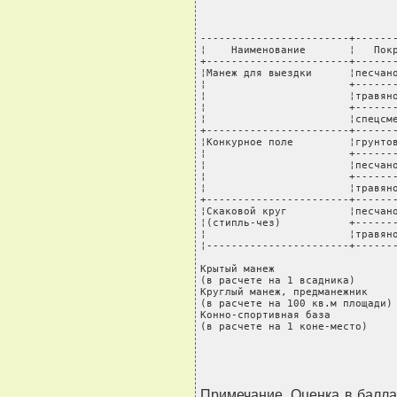
------------------------+-------
¦    Наименование       ¦   Покр
+-----------------------+-------
¦Манеж для выездки      ¦песчано
¦                       +-------
¦                       ¦травяно
¦                       +-------
¦                       ¦спецсме
+-----------------------+-------
¦Конкурное поле         ¦грунтов
¦                       +-------
¦                       ¦песчано
¦                       +-------
¦                       ¦травяно
+-----------------------+-------
¦Скаковой круг          ¦песчано
¦(стипль-чез)           +-------
¦                       ¦травяно
¦-----------------------+-------
Крытый манеж

(в расчете на 1 всадника)       
Круглый манеж, предманежник

(в расчете на 100 кв.м площади) 
Конно-спортивная база

(в расчете на 1 коне-место)    
Примечание. Оценка в балла