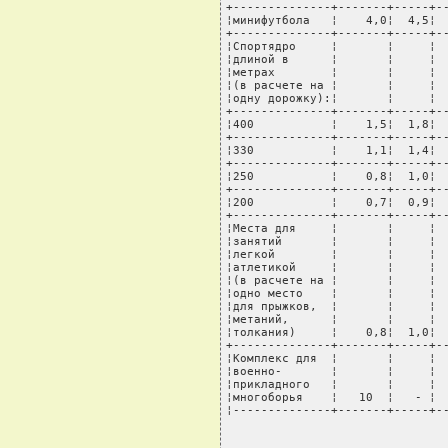
+--------------+-------+-----+--
¦минифутбола   ¦    4,0¦  4,5¦  
+--------------+-------+-----+--
¦Спортядро     ¦       ¦     ¦  
¦длиной в      ¦       ¦     ¦  
¦метрах        ¦       ¦     ¦  
¦(в расчете на ¦       ¦     ¦  
¦одну дорожку):¦       ¦     ¦  
+--------------+-------+-----+--
¦400           ¦    1,5¦  1,8¦  
+--------------+-------+-----+--
¦330           ¦    1,1¦  1,4¦  
+--------------+-------+-----+--
¦250           ¦    0,8¦  1,0¦  
+--------------+-------+-----+--
¦200           ¦    0,7¦  0,9¦  
+--------------+-------+-----+--
¦Места для     ¦       ¦     ¦  
¦занятий       ¦       ¦     ¦  
¦легкой        ¦       ¦     ¦  
¦атлетикой     ¦       ¦     ¦  
¦(в расчете на ¦       ¦     ¦  
¦одно место    ¦       ¦     ¦  
¦для прыжков,  ¦       ¦     ¦  
¦метаний,      ¦       ¦     ¦  
¦толкания)     ¦    0,8¦  1,0¦  
+--------------+-------+-----+--
¦Комплекс для  ¦       ¦     ¦  
¦военно-       ¦       ¦     ¦  
¦прикладного   ¦       ¦     ¦  
¦многоборья    ¦   10  ¦   - ¦  
¦--------------+-------+-----+-