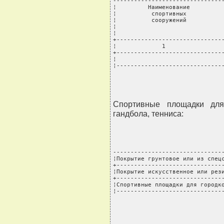
--------------------------------
¦         Наименование          
¦          спортивных           
¦          сооружений           
¦                               
¦                               
+-------------------------------
¦             1                 
+-------------------------------
¦                               
¦------------------------------
Спортивные площадки для 
гандбола, тенниса:
--------------------------------
¦Покрытие грунтовое или из спецс
+-------------------------------
¦Покрытие искусственное или рези
+-------------------------------
¦Спортивные площадки для городко
¦------------------------------