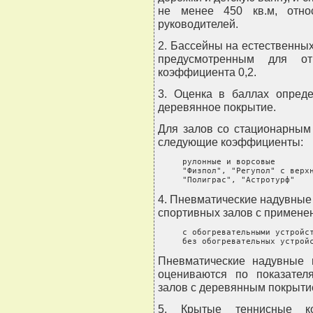
не менее 450 кв.м, отно
руководителей.
2. Бассейны на естественны
предусмотренным для от
коэффициента 0,2.
3. Оценка в баллах опред
деревянное покрытие.
Для залов со стационарным
следующие коэффициенты:
     рулонные и ворсовые        
     "Физпол", "Регупол" с верхн
     "Полиграс", "Астротурф"   
4. Пневматические надувные
спортивных залов с примен
     с обогревательными устройст
     без обогревательных устрой
Пневматические надувные 
оцениваются по показател
залов с деревянным покрыти
5. Крытые теннисные ко