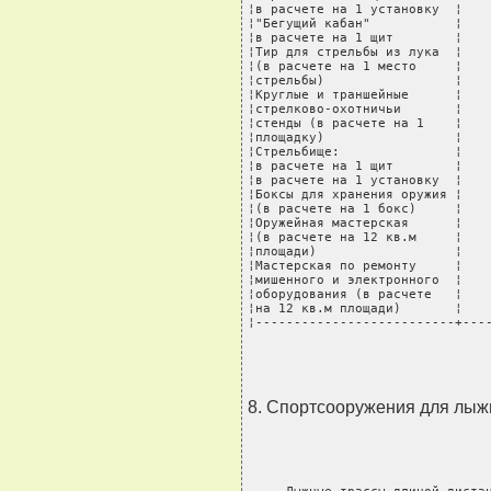
¦в расчете на 1 установку  ¦    
¦"Бегущий кабан"           ¦    
¦в расчете на 1 щит        ¦    
¦Тир для стрельбы из лука  ¦    
¦(в расчете на 1 место     ¦    
¦стрельбы)                 ¦    
¦Круглые и траншейные      ¦    
¦стрелково-охотничьи       ¦    
¦стенды (в расчете на 1    ¦    
¦площадку)                 ¦    
¦Стрельбище:               ¦    
¦в расчете на 1 щит        ¦    
¦в расчете на 1 установку  ¦    
¦Боксы для хранения оружия ¦    
¦(в расчете на 1 бокс)     ¦    
¦Оружейная мастерская      ¦    
¦(в расчете на 12 кв.м     ¦    
¦площади)                  ¦    
¦Мастерская по ремонту     ¦    
¦мишенного и электронного  ¦    
¦оборудования (в расчете   ¦    
¦на 12 кв.м площади)       ¦    
¦--------------------------+---
8. Спортсооружения для лыжн