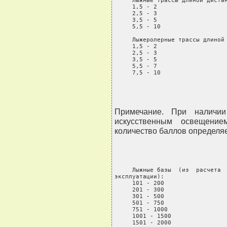
     Лыжные трассы длиной дистан
     1,5 - 2                    
     2,5 - 3                    
     3,5 - 5                    
     5,5 - 10                   
     Лыжеролерные трассы длиной 
     1,5 - 2                    
     2,5 - 3                    
     3,5 - 5                    
     5,5 - 7                    
     7,5 - 10                  
Примечание. При наличи
искусственным освещени
количество баллов определяе
     Лыжные базы  (из  расчета  
эксплуатации):

     101 - 200                  
     201 - 300                  
     301 - 500                  
     501 - 750                  
     751 - 1000                 
     1001 - 1500                
     1501 - 2000                