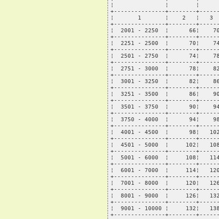
¦               ¦        ¦      
+---------------+--------+------
¦       1       ¦    2   ¦   3  
+---------------+--------+------
¦  2001 - 2250  ¦      66¦    70
+---------------+--------+------
¦  2251 - 2500  ¦      70¦    74
+---------------+--------+------
¦  2501 - 2750  ¦      74¦    78
+---------------+--------+------
¦  2751 - 3000  ¦      78¦    82
+---------------+--------+------
¦  3001 - 3250  ¦      82¦    86
+---------------+--------+------
¦  3251 - 3500  ¦      86¦    90
+---------------+--------+------
¦  3501 - 3750  ¦      90¦    94
+---------------+--------+------
¦  3750 - 4000  ¦      94¦    98
+---------------+--------+------
¦  4001 - 4500  ¦      98¦   102
+---------------+--------+------
¦  4501 - 5000  ¦     102¦   108
+---------------+--------+------
¦  5001 - 6000  ¦     108¦   114
+---------------+--------+------
¦  6001 - 7000  ¦     114¦   120
+---------------+--------+------
¦  7001 - 8000  ¦     120¦   126
+---------------+--------+------
¦  8001 - 9000  ¦     126¦   132
+---------------+--------+------
¦  9001 - 10000 ¦     132¦   138
+---------------+--------+------