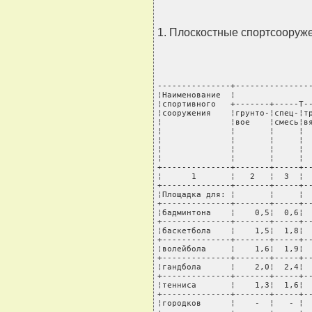
1. Плоскостные спортсооруже
---------------+----------------
¦Наименование  ¦                
¦спортивного   +-------+-----T--
¦сооружения    ¦грунто-¦спец-¦тр
¦              ¦вое    ¦смесь¦вя
¦              ¦       ¦     ¦  
¦              ¦       ¦     ¦  
¦              ¦       ¦     ¦  
¦              ¦       ¦     ¦  
+--------------+-------+-----+--
¦      1       ¦   2   ¦  3  ¦  
+--------------+-------+-----+--
¦Площадка для: ¦       ¦     ¦  
+--------------+-------+-----+--
¦бадминтона    ¦    0,5¦  0,6¦  
+--------------+-------+-----+--
¦баскетбола    ¦    1,5¦  1,8¦  
+--------------+-------+-----+--
¦волейбола     ¦    1,6¦  1,9¦  
+--------------+-------+-----+--
¦гандбола      ¦    2,0¦  2,4¦  
+--------------+-------+-----+--
¦тенниса       ¦    1,3¦  1,6¦  
+--------------+-------+-----+--
¦городков      ¦    -  ¦   - ¦  