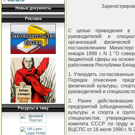
Контакты
Зарегистриров
Новые документы
Реклама
C целью приведения в с
руководителей и специа
организаций физическо
постановлением Министерс
января 1998 г. N 1 "О сове
бюджетной сферы на основе
работников Республики Бел
1. Утвердить согласованные
Порядок отнесения предп
физической культуры, спорт
руководителей и специалисто
2. Ранее действовавшие
предприятий (объединений)
Ресурсы в тему
культуры и спорта к груп
специалистов, утвержденн
комитета СССР по труду и
ВЦСПС от 16 июля 1990 г. N 2