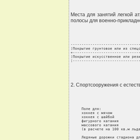
Места для занятий легкой а
полосы для военно-прикладно
--------------------------------
¦Покрытие грунтовое или из спецс
+-------------------------------
¦Покрытие искусственное или рези
¦------------------------------
2. Спортсооружения с естест
     Поле для:

     хоккея с мячом             
     хоккея с шайбой            
     фигурного катания          
     массового катания          
     (в расчете на 100 кв.м льда
     Ледяные дорожки стадиона дл