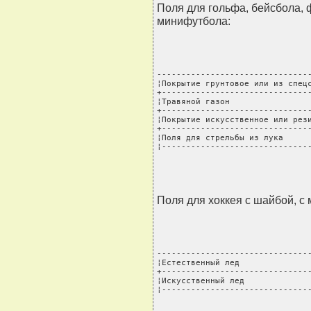
Поля для гольфа, бейсбола, ф
минифутбола:
--------------------------------
¦Покрытие грунтовое или из спецс
+-------------------------------
¦Травяной газон                 
+-------------------------------
¦Покрытие искусственное или рези
+-------------------------------
¦Поля для стрельбы из лука      
¦------------------------------
Поля для хоккея с шайбой, с 
--------------------------------
¦Естественный лед               
+-------------------------------
¦Искусственный лед              
¦------------------------------