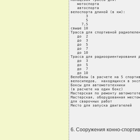
   мотоспорта                   
   автоспорта                   
велоспорта длиной (в км):

       3                        
       5                        
     7,5                        
свыше 10                        
Трасса для спортивной радиопелен
   до  2                        
   до  3                        
   до  5                        
   до  7                        
   до 10                        
Трасса для радиоориентирования д
   до  3                        
   до  5                        
   до  7                        
   до 10                        
Велобазы (в расчете на 5 спортив
велосипедов,  находящихся в эксп
Боксы для автомототехники

(в расчете на один бокс)        
Мастерская по ремонту автомототе
Мастерская, оборудованная местом
для сварочных работ             
Место для запуска двигателей   
6. Сооружения конно-спортив