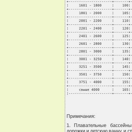
+---------------------+-------+-
¦     1601 - 1800     ¦    100¦ 
+---------------------+-------+-
¦     1801 - 2000     ¦    105¦ 
+---------------------+-------+-
¦     2001 - 2200     ¦    110¦ 
+---------------------+-------+-
¦     2201 - 2400     ¦    120¦ 
+---------------------+-------+-
¦     2401 - 2600     ¦    125¦ 
+---------------------+-------+-
¦     2601 - 2800     ¦    130¦ 
+---------------------+-------+-
¦     2801 - 3000     ¦    135¦ 
+---------------------+-------+-
¦     3001 - 3250     ¦    140¦ 
+---------------------+-------+-
¦     3251 - 3500     ¦    145¦ 
+---------------------+-------+-
¦     3501 - 3750     ¦    150¦ 
+---------------------+-------+-
¦     3751 - 4000     ¦    155¦ 
+---------------------+-------+-
¦     свыше 4000      ¦    165¦ 
¦---------------------+-------+
Примечания:
1. Плавательные бассейн
дорожки и детскую ванну, и 