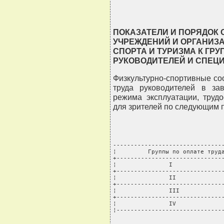
ПОКАЗАТЕЛИ И ПОРЯДОК 
УЧРЕЖДЕНИЙ И ОРГАНИЗА
СПОРТА И ТУРИЗМА К ГРУ
РУКОВОДИТЕЛЕЙ И СПЕЦ
Физкультурно-спортивные со
труда руководителей в зав
режима эксплуатации, труд
для зрителей по следующим п
--------------------------------
¦         Группы по оплате труда
+-------------------------------
¦               I               
+-------------------------------
¦               II              
+-------------------------------
¦               III             
+-------------------------------
¦               IV              
¦------------------------------