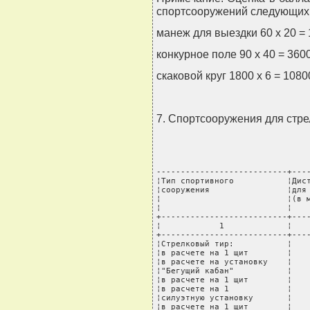
спортсооружений следующих
манеж для выездки 60 х 20 = 
конкурное поле 90 x 40 = 3600
скаковой круг 1800 x 6 = 1080
7. Спортсооружения для стре
---------------------------+----
¦Тип спортивного           ¦Дист
¦сооружения                ¦для 
¦                          ¦(в м
¦                          ¦    
+--------------------------+----
¦            1             ¦    
+--------------------------+----
¦Стрелковый тир:           ¦    
¦в расчете на 1 щит        ¦    
¦в расчете на установку    ¦    
¦"Бегущий кабан"           ¦    
¦в расчете на 1 щит        ¦    
¦в расчете на 1            ¦    
¦силуэтную установку       ¦    
¦в расчете на 1 щит        ¦    