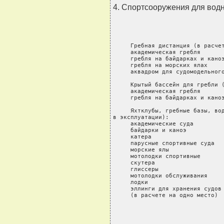
4. Спортсооружения для водн
     Гребная дистанция (в расчет
     академическая гребля       
     гребля на байдарках и каноэ
     гребля на морских ялах     
     аквадром для судомодельного
     Крытый бассейн для гребли (
     академическая гребля       
     гребля на байдарках и каноэ
     Яхтклубы, гребные базы, вод
в эксплуатации):

     академические суда         
     байдарки и каноэ           
     катера                     
     парусные спортивные суда   
     морские ялы                
     мотолодки спортивные       
     скутера                    
     глиссеры                   
     мотолодки обслуживания     
     лодки                      
     эллинги для хранения судов

     (в расчете на одно место) 