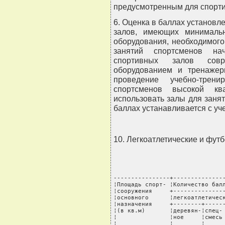
предусмотренным для спорти
6. Оценка в баллах установ
залов, имеющих минимальн
оборудования, необходимог
занятий спортсменов на
спортивных залов совре
оборудованием и тренажер
проведение учебно-трен
спортсменов высокой кв
использовать залы для заня
баллах устанавливается с уч
10. Легкоатлетические и фут
----------------+---------------
¦Площадь спорт- ¦Количество балл
¦сооружения     +---------------
¦основного      ¦легкоатлетическ
¦назначения     +--------+------
¦(в кв.м)       ¦деревян-¦спец- 
¦               ¦ное     ¦смесь 
¦               ¦        ¦      