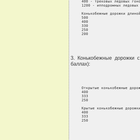
     400 - трековых ледовых гоно
     1200 - ипподромных ледовых 
     Конькобежные дорожки длиной
     500                        
     400                        
     330                        
     250                        
     200                       
3. Конькобежные дорожки с
баллах):
     Открытые конькобежные дорож
     400                        
     333                        
     250                        
     Крытые конькобежные дорожки
     400                        
     333                        
     250                       