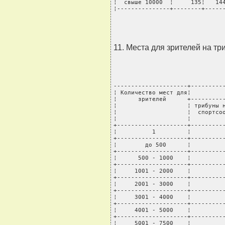
¦  свыше 10000  ¦     135¦   144
¦---------------+--------+-----
11. Места для зрителей на тр
---------------------+----------
¦ Количество мест для¦          
¦      зрителей      +----------
¦                    ¦ трибуны н
¦                    ¦  спортсоо
¦                    ¦          
+--------------------+----------
¦          1         ¦          
+--------------------+----------
¦        до 500      ¦          
+--------------------+----------
¦      500 - 1000    ¦          
+--------------------+----------
¦     1001 - 2000    ¦          
+--------------------+----------
¦     2001 - 3000    ¦          
+--------------------+----------
¦     3001 - 4000    ¦          
+--------------------+----------
¦     4001 - 5000    ¦          
+--------------------+----------
¦     5001 - 7500    ¦          