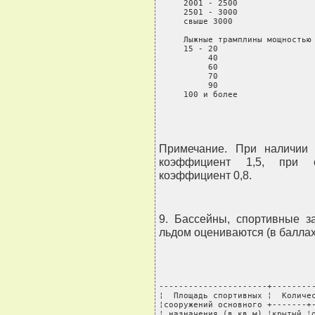
     2001 - 2500                
     2501 - 3000                
     свыше 3000                 
     Лыжные трамплины мощностью 
     15 - 20                    
          40                    
          60                    
          70                    
          90                    
     100 и более               
Примечание. При наличии 
коэффициент 1,5, при о
коэффициент 0,8.
9. Бассейны, спортивные з
льдом оцениваются (в баллах
----------------------+---------
¦  Площадь спортивных ¦  Количес
¦сооружений основного +-------+-
¦ назначения (в кв.м) ¦крытый ¦о