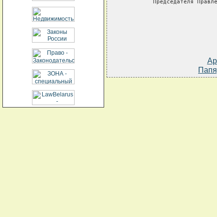
     Председателя Правл
Ар
Папя