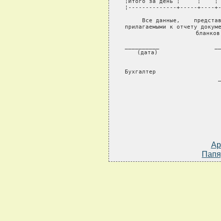
Ар
Папя