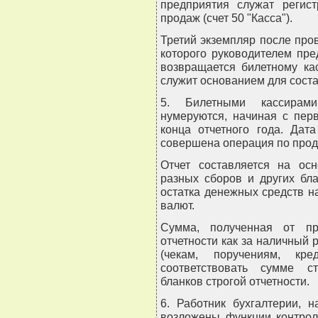
предприятия служат регист
продаж (счет 50 "Касса").
Третий экземпляр после пров
которого руководителем пр
возвращается билетному ка
служит основанием для сост
5. Билетными кассирам
нумеруются, начиная с пер
конца отчетного года. Дат
совершена операция по прода
Отчет составляется на осн
разных сборов и других бл
остатка денежных средств н
валют.
Сумма, полученная от пр
отчетности как за наличный 
(чекам, поручениям, кр
соответствовать сумме с
бланков строгой отчетности.
6. Работник бухгалтерии, 
возложены функции контрол