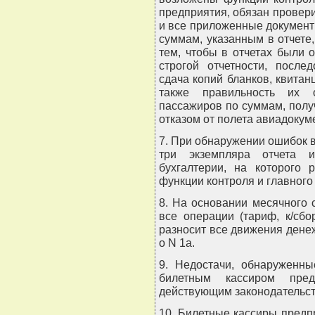
предприятия, обязан проверит
и все приложенные документы 
суммам, указанным в отчете,
тем, чтобы в отчетах были
строгой отчетности, после
сдача копий бланков, квитан
также правильность их о
пассажиров по суммам, пол
отказом от полета авиадокум
7. При обнаружении ошибок в
три экземпляра отчета и
бухгалтерии, на которого 
функции контроля и главного
8. На основании месячного
все операции (тариф, к/сбо
разносит все движения дене
о N 1а.
9. Недостачи, обнаруженны
билетным кассиром пред
действующим законодательст
10. Билетные кассиры предпр