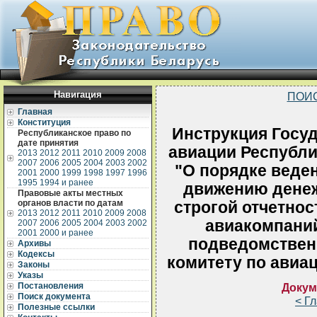
Навигация
ПОИ
Главная
Конституция
Инструкция Госуд
Республиканское право по
дате принятия
авиации Республик
2013
2012
2011
2010
2009
2008
2007
2006
2005
2004
2003
2002
"О порядке веден
2001
2000
1999
1998
1997
1996
1995
1994 и ранее
движению денеж
Правовые акты местных
органов власти по датам
строгой отчетно
2013
2012
2011
2010
2009
2008
авиакомпаний
2007
2006
2005
2004
2003
2002
2001
2000 и ранее
подведомствен
Архивы
Кодексы
комитету по авиа
Законы
Указы
Постановления
Докум
Поиск документа
< Г
Полезные ссылки