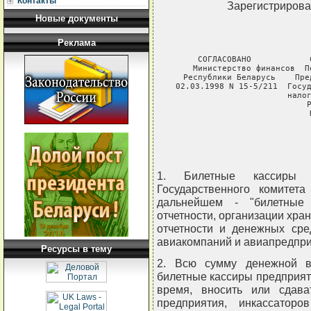
Контакты
Зарегистрирова
Новые документы
Реклама
СОГЛАСОВАНО            
Министерство финансов  П
Республики Беларусь    Пре
02.03.1998 N 15-5/211  Госуд
                       налог
                       Р
                       
               
1. Билетные кассиры 
Государственного комитет
дальнейшем - "билетные 
отчетности, организации хран
отчетности и денежных сре
авиакомпаний и авиапредпри
Ресурсы в тему
2. Всю сумму денежной в
билетные кассиры предприят
время, вносить или сдава
предприятия, инкассатор