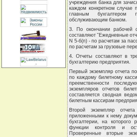
учреждения банка для зачис
каждом конкретном случае 
главным бухгалтером 
обслуживающим банком.
3. По окончании рабочей 
составляют "Ежедневные отче
N 5-б(п) - по расчетам за па
по расчетам за грузовые пер
4. Отчеты составляют в тр
бухгалтерию предприятия.
Первый экземпляр отчета по
по каждому билетному касс
преемственности последу
экземпляров отчетов биле
составляется сводная ведо
билетным кассирам предприя
Второй экземпляр отчета
приложенными к нему докум
бухгалтерии, на которого 
функции контроля и ост
Проверенные вторые экзе