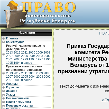
Навигация
ПОИ
Главная
Конституция
Приказ Госуда
Республиканское право по
дате принятия
комитета Ре
2013
2012
2011
2010
2009
2008
2007
2006
2005
2004
2003
2002
Министерства
2001
2000
1999
1998
1997
1996
1995
1994 и ранее
Беларусь от 1
Правовые акты местных
органов власти по датам
признании утрат
2013
2012
2011
2010
2009
2008
2007
2006
2005
2004
2003
2002
2001
2000 и ранее
Архивы
Текст документа с измене
Кодексы
но
Законы
Указы
Постановления
< Г
Поиск документа
Полезные ссылки