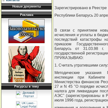
Контакты
Новые документы
Зарегистрировано в Реестре 
Реклама
Республики Беларусь 20 апрел
В связи с принятием новы
исчисления и уплаты в бюдж
последствий катастрофы н
приказом Государственно
Беларусь от 31.03.98 г.
государственной регистрации 
ПРИКАЗЫВАЮ:
1. Считать утратившими силу
Методические указания Г
инспекции при Кабинете
Министерства финансов Респ
27 и N 45 "О порядке исчис
Ресурсы в тему
налога для ликвидации пос
АЭС" (зарегистрированы в Р
июля 1996 года, регистрацио
изменения и дополнения в 