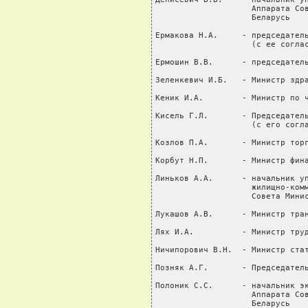
                    Аппарата Сов
                    Беларусь

Ермакова Н.А.     - председатель
                    (с ее соглас
Ермошин В.В.      - председатель
Зеленкевич И.Б.   - Министр здра
Кеник И.А.        - Министр по ч
Кисель Г.Л.       - Председатель
                    (с его согла
Козлов П.А.       - Министр торг
Корбут Н.П.       - Министр фина
Линьков А.А.      - начальник уп
                    жилищно-комм
                    Совета Минис
Лукашов А.В.      - Министр тран
Лях И.А.          - Министр труд
Ничипорович В.Н.  - Министр стат
Позняк А.Г.       - Председатель
Полоник С.С.      - начальник эк
                    Аппарата Сов
                    Беларусь
