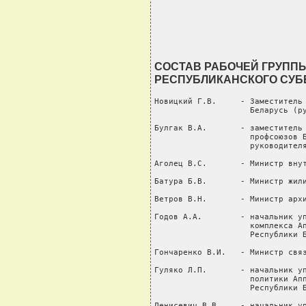
СОСТАВ РАБОЧЕЙ ГРУПП
РЕСПУБЛИКАНСКОГО СУБ
Новицкий Г.В.     - Заместитель 
                    Беларусь (ру
Булгак В.А.       - заместитель 
                    профсоюзов Б
                    руководителя
Аголец В.С.       - Министр внут
Батура Б.В.       - Министр жили
Ветров В.Н.       - Министр архи
Годов А.А.        - начальник уп
                    комплекса Ап
                    Республики Б
Гончаренко В.И.   - Министр связ
Гуляко Л.П.       - начальник уп
                    политики Апп
                    Республики Б
Денисевич В.В.    - начальник уп