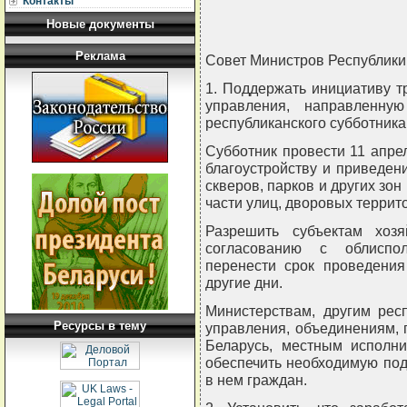
Контакты
Новые документы
Реклама
Совет Министров Республи
1. Поддержать инициативу т
управления, направленну
республиканского субботника
Субботник провести 11 апрел
благоустройству и приведе
скверов, парков и других зон
части улиц, дворовых террит
Разрешить субъектам хоз
согласованию с облиспо
перенести срок проведения
другие дни.
Министерствам, другим рес
Ресурсы в тему
управления, объединениям,
Беларусь, местным исполн
обеспечить необходимую подг
в нем граждан.