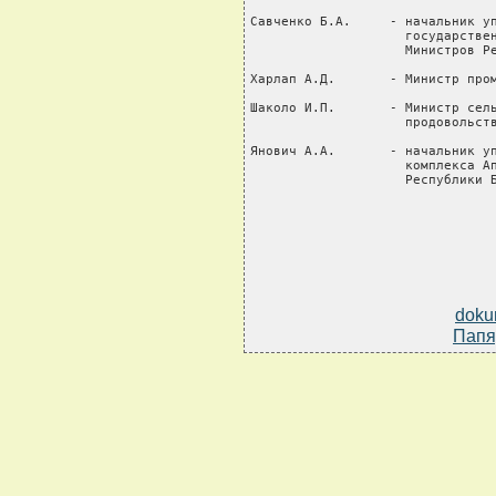
Савченко Б.А.     - начальник уп
                    государствен
                    Министров Ре
Харлап А.Д.       - Министр пром
Шаколо И.П.       - Министр сель
                    продовольств
Янович А.А.       - начальник уп
                    комплекса Ап
                    Республики 
doku
Папя