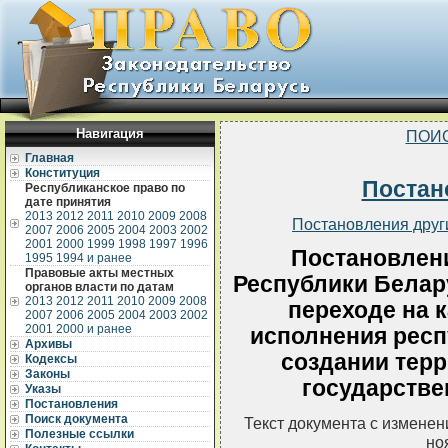
Навигация
ПОИ
Главная
Конституция
Постан
Республиканское право по
дате принятия
2013
2012
2011
2010
2009
2008
Постановления друг
2007
2006
2005
2004
2003
2002
2001
2000
1999
1998
1997
1996
Постановлен
1995
1994 и ранее
Правовые акты местных
Республики Белару
органов власти по датам
2013
2012
2011
2010
2009
2008
переходе на 
2007
2006
2005
2004
2003
2002
2001
2000 и ранее
исполнения респ
Архивы
создании тер
Кодексы
Законы
государстве
Указы
Постановления
Поиск документа
Текст документа с измене
Полезные ссылки
но