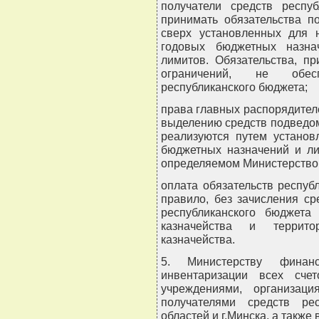
получатели средств респу
принимать обязательства п
сверх установленных для 
годовых бюджетных назна
лимитов. Обязательства, п
ограничений, не обес
республиканского бюджета;
права главных распорядител
выделению средств подведо
реализуются путем установ
бюджетных назначений и ли
определяемом Министерство
оплата обязательств респуб
правило, без зачисления ср
республиканского бюджета 
казначейства и территор
казначейства.
5. Министерству финан
инвентаризации всех сче
учреждениями, организац
получателями средств ре
областей и г.Минска, а также