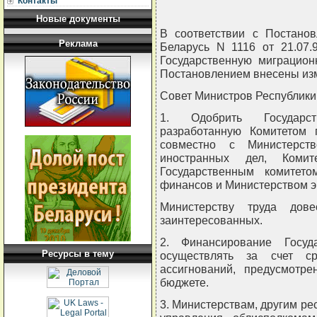
Контакты
Новые документы
В соответствии с Постано
Реклама
Беларусь N 1116 от 21.07.9
Государственную миграцио
Постановлением внесены из
Совет Министров Республи
1. Одобрить Государст
разработанную Комитетом 
совместно с Министерств
иностранных дел, Комите
Государственным комитето
финансов и Министерством э
Министерству труда дов
заинтересованных.
2. Финансирование Госуд
Ресурсы в тему
осуществлять за счет с
ассигнований, предусмотр
бюджете.
3. Министерствам, другим ре