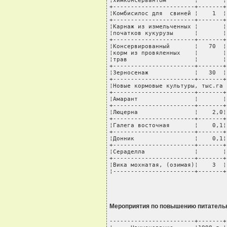
¦химконсервантом        ¦       ¦
+-----------------------+-------+
¦Комбисилос для  свиней ¦    1  ¦
+-----------------------+-------+
¦Карнаж из измельченных ¦       ¦
¦початков кукурузы      ¦       ¦
+-----------------------+-------+
¦Консервированный       ¦   70  ¦
¦корм из провяленных    ¦       ¦
¦трав                   ¦       ¦
+-----------------------+-------+
¦Зерносенаж             ¦   30  ¦
+-----------------------+-------+
¦Новые кормовые культуры, тыс.га 
+-----------------------+-------+
¦Амарант                ¦       ¦
+-----------------------+-------+
¦Люцерна                ¦    2,0¦
+-----------------------+-------+
¦Галега восточная       ¦    0,1¦
+-----------------------+-------+
¦Донник                 ¦    0,1¦
+-----------------------+-------+
¦Сераделла              ¦       ¦
+-----------------------+-------+
¦Вика мохнатая, (озимая)¦    3  ¦
¦-----------------------+-------+
Мероприятия по повышению питательн
------------------------+-------+