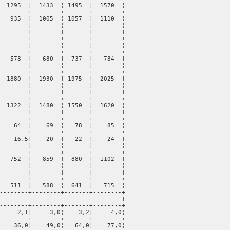
  1295  ¦  1433  ¦ 1495  ¦  1570  ¦

--------+--------+-------+--------+

   935  ¦  1005  ¦ 1057  ¦  1110  ¦

        ¦        ¦       ¦        ¦

        ¦        ¦       ¦        ¦

--------+--------+-------+--------+

        ¦        ¦       ¦        ¦

--------+--------+-------+--------+

   578  ¦   680  ¦  737  ¦   784  ¦

        ¦        ¦       ¦        ¦

--------+--------+-------+--------+

  1880  ¦  1930  ¦ 1975  ¦  2025  ¦

        ¦        ¦       ¦        ¦

        ¦        ¦       ¦        ¦

--------+--------+-------+--------+

  1322  ¦  1480  ¦ 1550  ¦  1620  ¦

        ¦        ¦       ¦        ¦

--------+--------+-------+--------+

    64  ¦    69  ¦   78  ¦    85  ¦

--------+--------+-------+--------+

    16,5¦    20  ¦   22  ¦    24  ¦

        ¦        ¦       ¦        ¦

--------+--------+-------+--------+

   752  ¦   859  ¦  880  ¦  1102  ¦

        ¦        ¦       ¦        ¦

        ¦        ¦       ¦        ¦

--------+--------+-------+--------+

   511  ¦   588  ¦  641  ¦   715  ¦

--------+--------+-------+--------+

                                  ¦

--------+--------+-------+--------+

     2,1¦     3,0¦    3,2¦     4,0¦

--------+--------+-------+--------+

    36,0¦    49,0¦   64,0¦    77,0¦
