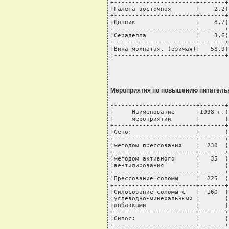
+-----------------------+-------+
¦Галега восточная       ¦    2,2¦
+-----------------------+-------+
¦Донник                 ¦    8,7¦
+-----------------------+-------+
¦Сераделла              ¦    3,6¦
+-----------------------+-------+
¦Вика мохнатая, (озимая)¦   58,9¦
¦-----------------------+-------+
Мероприятия по повышению питательн
------------------------+-------+
¦     Наименование      ¦1998 г.¦
¦     мероприятий       ¦       ¦
+-----------------------+-------+
¦Сено:                  ¦       ¦
+-----------------------+-------+
¦методом прессования    ¦  230  ¦
+-----------------------+-------+
¦методом активного      ¦   35  ¦
¦вентилирования         ¦       ¦
+-----------------------+-------+
¦Прессование соломы     ¦  225  ¦
+-----------------------+-------+
¦Силосование соломы с   ¦  160  ¦
¦углеводно-минеральными ¦       ¦
¦добавками              ¦       ¦
+-----------------------+-------+
¦Силос:                 ¦       ¦
+-----------------------+-------+