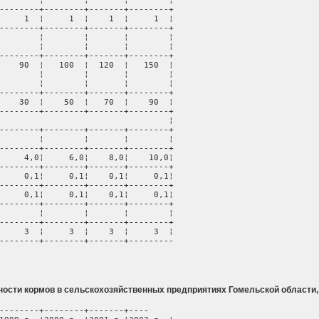
        ¦        ¦       ¦        ¦

--------+--------+-------+--------+

     1  ¦     1  ¦    1  ¦     1  ¦

--------+--------+-------+--------+

        ¦        ¦       ¦        ¦

        ¦        ¦       ¦        ¦

--------+--------+-------+--------+

    90  ¦   100  ¦  120  ¦   150  ¦

        ¦        ¦       ¦        ¦

        ¦        ¦       ¦        ¦

--------+--------+-------+--------+

    30  ¦    50  ¦   70  ¦    90  ¦

--------+--------+-------+--------+

                                  ¦

--------+--------+-------+--------+

        ¦        ¦       ¦        ¦

--------+--------+-------+--------+

     4,0¦     6,0¦    8,0¦    10,0¦

--------+--------+-------+--------+

     0,1¦     0,1¦    0,1¦     0,1¦

--------+--------+-------+--------+

     0,1¦     0,1¦    0,1¦     0,1¦

--------+--------+-------+--------+

        ¦        ¦       ¦        ¦

--------+--------+-------+--------+

     3  ¦     3  ¦    3  ¦     3  ¦

--------+--------+-------+---------
ости кормов в сельскохозяйственных предприятиях Гомельской области, 
--------+--------+-------+----
