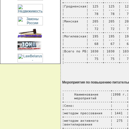
+-----------+-------+-------+----
¦Гродненская¦  125  ¦  125  ¦  12
¦           ¦  ---  ¦  ---  ¦  --
¦           ¦   78  ¦   78  ¦   7
+-----------+-------+-------+----
¦Минская    ¦  205  ¦  205  ¦  20
¦           ¦  ---  ¦   --  ¦  --
¦           ¦   72  ¦   72  ¦   7
+-----------+-------+-------+----
¦Могилевская¦  195  ¦  195  ¦  19
¦           ¦  ---  ¦  ---  ¦  --
¦           ¦   68  ¦   67  ¦   6
+-----------+-------+-------+----
¦Всего по РБ¦ 1030  ¦ 1030  ¦ 103
¦           ¦ ----  ¦ ----  ¦ ---
¦           ¦   75  ¦   75  ¦   7
¦-----------+-------+-------+----
Мероприятия по повышению питательн
------------------------+-------+
¦     Наименование      ¦1998 г.¦
¦     мероприятий       ¦       ¦
+-----------------------+-------+
¦Сено:                  ¦       ¦
+-----------------------+-------+
¦методом прессования    ¦ 1441  ¦
+-----------------------+-------+
¦методом активного      ¦  275  ¦
¦вентилирования         ¦       ¦
+-----------------------+-------+