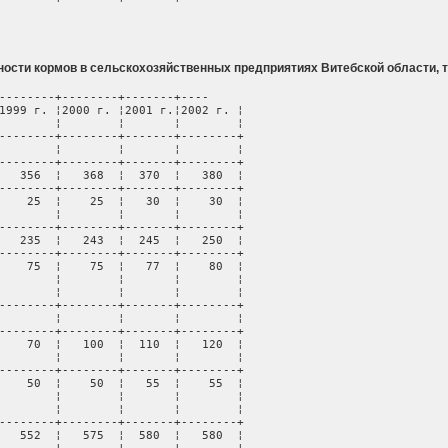
ости кормов в сельскохозяйственных предприятиях Витебской области, т
--------+--------+-------+----

1999 г. ¦2000 г. ¦2001 г.¦2002 г. ¦

        ¦        ¦       ¦        ¦

--------+--------+-------+--------+

        ¦        ¦       ¦        ¦

--------+--------+-------+--------+

   356  ¦   368  ¦  370  ¦   380  ¦

--------+--------+-------+--------+

    25  ¦    25  ¦   30  ¦    30  ¦

        ¦        ¦       ¦        ¦

--------+--------+-------+--------+

   235  ¦   243  ¦  245  ¦   250  ¦

--------+--------+-------+--------+

    75  ¦    75  ¦   77  ¦    80  ¦

        ¦        ¦       ¦        ¦

        ¦        ¦       ¦        ¦

--------+--------+-------+--------+

        ¦        ¦       ¦        ¦

--------+--------+-------+--------+

    70  ¦   100  ¦  110  ¦   120  ¦

        ¦        ¦       ¦        ¦

--------+--------+-------+--------+

    50  ¦    50  ¦   55  ¦    55  ¦

        ¦        ¦       ¦        ¦

        ¦        ¦       ¦        ¦

--------+--------+-------+--------+

   552  ¦   575  ¦  580  ¦   580  ¦
