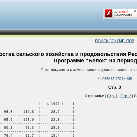
ПОИСК ДОКУМЕНТОВ
ства сельского хозяйства и продовольствия Рес
Программе "Белок" на период 
Текст документа с изменениями и дополнениями по со
< Главная страница
Стр. 3
Страницы:
|
Стр. 1
|
Стр. 2
|
С
         ¦        ¦   к 1997 г.   ¦

---------+--------+---------------+

  96,6   ¦ 110,6  ¦     28,0      ¦

---------+--------+---------------+

  95,9   ¦ 105,0  ¦     22,3      ¦

---------+--------+---------------+

  80,3   ¦  93,3  ¦     28,3      ¦

---------+--------+---------------+

  76,4   ¦  85,7  ¦     19,4      ¦
