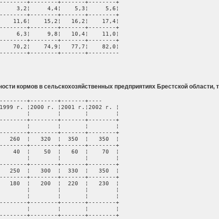
--------+--------+-------+--------+

     3,2¦     4,4¦    5,3¦     5,6¦

--------+--------+-------+--------+

    11,6¦    15,2¦   16,2¦    17,4¦

--------+--------+-------+--------+

     6,3¦     9,8¦   10,4¦    11,0¦

--------+--------+-------+--------+

    70,2¦    74,9¦   77,7¦    82,0¦

--------+--------+-------+---------
ости кормов в сельскохозяйственных предприятиях Брестской области, т
--------+--------+-------+----

1999 г. ¦2000 г. ¦2001 г.¦2002 г. ¦

        ¦        ¦       ¦        ¦

--------+--------+-------+--------+

        ¦        ¦       ¦        ¦

--------+--------+-------+--------+

   260  ¦   320  ¦  350  ¦   350  ¦

--------+--------+-------+--------+

    40  ¦    50  ¦   60  ¦    70  ¦

        ¦        ¦       ¦        ¦

--------+--------+-------+--------+

   250  ¦   300  ¦  330  ¦   350  ¦

--------+--------+-------+--------+

   180  ¦   200  ¦  220  ¦   230  ¦

        ¦        ¦       ¦        ¦

        ¦        ¦       ¦        ¦

--------+--------+-------+--------+

        ¦        ¦       ¦        ¦

--------+--------+-------+--------+
