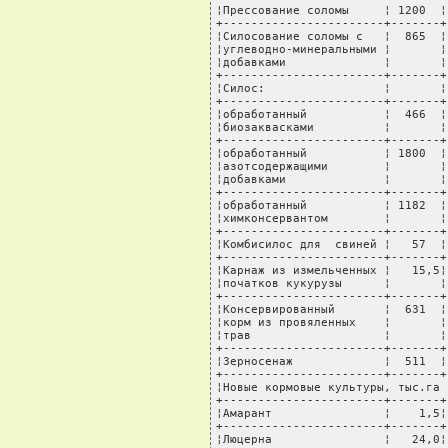
¦Прессование соломы     ¦ 1200  ¦
+-----------------------+-------+
¦Силосование соломы с   ¦  865  ¦
¦углеводно-минеральными ¦       ¦
¦добавками              ¦       ¦
+-----------------------+-------+
¦Силос:                 ¦       ¦
+-----------------------+-------+
¦обработанный           ¦  466  ¦
¦биозаквасками          ¦       ¦
+-----------------------+-------+
¦обработанный           ¦ 1800  ¦
¦азотсодержащими        ¦       ¦
¦добавками              ¦       ¦
+-----------------------+-------+
¦обработанный           ¦ 1182  ¦
¦химконсервантом        ¦       ¦
+-----------------------+-------+
¦Комбисилос для  свиней ¦   57  ¦
+-----------------------+-------+
¦Карнаж из измельченных ¦   15,5¦
¦початков кукурузы      ¦       ¦
+-----------------------+-------+
¦Консервированный       ¦  631  ¦
¦корм из провяленных    ¦       ¦
¦трав                   ¦       ¦
+-----------------------+-------+
¦Зерносенаж             ¦  511  ¦
+-----------------------+-------+
¦Новые кормовые культуры, тыс.га 
+-----------------------+-------+
¦Амарант                ¦    1,5¦
+-----------------------+-------+
¦Люцерна                ¦   24,0¦