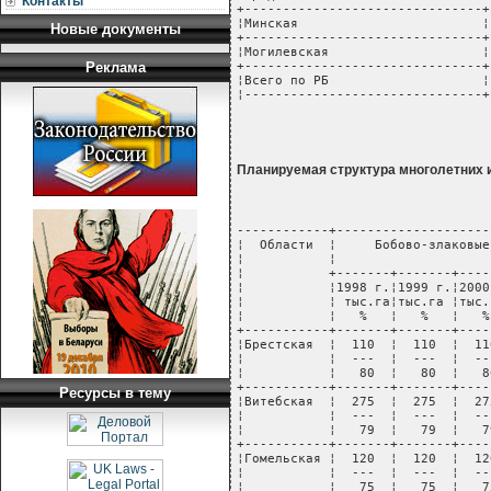
Контакты
+-------------------------------+
¦Минская                        ¦
Новые документы
+-------------------------------+
¦Могилевская                    ¦
Реклама
+-------------------------------+
¦Всего по РБ                    ¦
¦-------------------------------+
Планируемая структура многолетних 
------------+--------------------
¦  Области  ¦     Бобово-злаковые
¦           ¦                    
¦           +-------+-------+----
¦           ¦1998 г.¦1999 г.¦2000
¦           ¦ тыс.га¦тыс.га ¦тыс.
¦           ¦   %   ¦   %   ¦   %
+-----------+-------+-------+----
¦Брестская  ¦  110  ¦  110  ¦  11
¦           ¦  ---  ¦  ---  ¦  --
¦           ¦   80  ¦   80  ¦   8
+-----------+-------+-------+----
Ресурсы в тему
¦Витебская  ¦  275  ¦  275  ¦  27
¦           ¦  ---  ¦  ---  ¦  --
¦           ¦   79  ¦   79  ¦   7
+-----------+-------+-------+----
¦Гомельская ¦  120  ¦  120  ¦  12
¦           ¦  ---  ¦  ---  ¦  --
¦           ¦   75  ¦   75  ¦   7