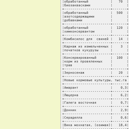
¦обработанный           ¦   70  ¦
¦биозаквасками          ¦       ¦
+-----------------------+-------+
¦обработанный           ¦  500  ¦
¦азотсодержащими        ¦       ¦
¦добавками              ¦       ¦
+-----------------------+-------+
¦обработанный           ¦  120  ¦
¦химконсервантом        ¦       ¦
+-----------------------+-------+
¦Комбисилос для  свиней ¦   14  ¦
+-----------------------+-------+
¦Карнаж из измельченных ¦    3  ¦
¦початков кукурузы      ¦       ¦
+-----------------------+-------+
¦Консервированный       ¦  100  ¦
¦корм из провяленных    ¦       ¦
¦трав                   ¦       ¦
+-----------------------+-------+
¦Зерносенаж             ¦   20  ¦
+-----------------------+-------+
¦Новые кормовые культуры, тыс.га 
+-----------------------+-------+
¦Амарант                ¦    0,3¦
+-----------------------+-------+
¦Люцерна                ¦    6,2¦
+-----------------------+-------+
¦Галега восточная       ¦    0,7¦
+-----------------------+-------+
¦Донник                 ¦    2,9¦
+-----------------------+-------+
¦Сераделла              ¦    0,6¦
+-----------------------+-------+
¦Вика мохнатая, (озимая)¦   18,4¦
¦-----------------------+-------+