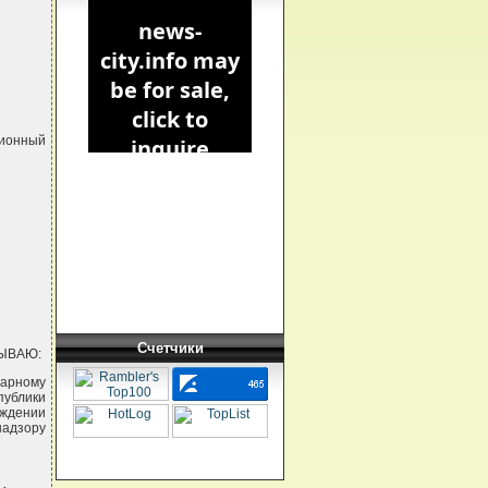
ционный
Счетчики
ЗЫВАЮ:
нарному
публики
рждении
адзору
,
