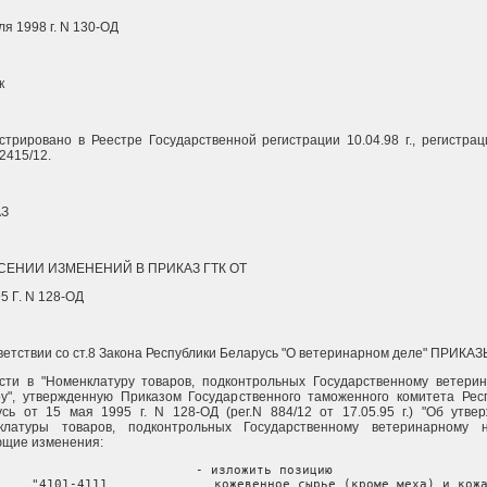
ля 1998 г. N 130-ОД
к
стрировано в Реестре Государственной регистрации 10.04.98 г., регистра
2415/12.
З
СЕНИИ ИЗМЕНЕНИЙ В ПРИКАЗ ГТК ОТ
95 Г. N 128-ОД
ветствии со ст.8 Закона Республики Беларусь "О ветеринарном деле" ПРИКА
сти в "Номенклатуру товаров, подконтрольных Государственному ветери
у", утвержденную Приказом Государственного таможенного комитета Рес
сь от 15 мая 1995 г. N 128-ОД (рег.N 884/12 от 17.05.95 г.) "Об утве
клатуры товаров, подконтрольных Государственному ветеринарному н
ющие изменения:
     - изложить позицию

     "4101-4111              кожевенное сырье (кроме меха) и кожа