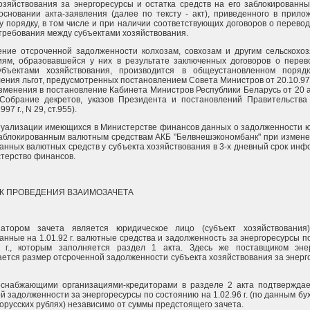
озяйствования за энергоресурсы и остатка средств на его заблокированн
основании акта-заявления (далее по тексту - акт), приведенного в прило
 порядку, в том числе и при наличии соответствующих договоров о перевод
 требования между субъектами хозяйствования.
ение отсроченной задолженности колхозам, совхозам и другим сельскохо
ям, образовавшейся у них в результате заключенных договоров о перев
убъектами хозяйствования, производится в общеустановленном порядке
ения льгот, предусмотренных постановлением Совета Министров от 20.10.97 
зменения в постановление Кабинета Министров Республики Беларусь от 20 
(Собрание декретов, указов Президента и постановлений Правительства
97 г., N 29, ст.955).
ктуализации имеющихся в Министерстве финансов данных о задолженности 
аблокированным валютным средствам АКБ "Белвнешэкономбанк" при измене
анных валютных средств у субъекта хозяйствования в 3-х дневный срок инф
терство финансов.
ОК ПРОВЕДЕНИЯ ВЗАИМОЗАЧЕТА
иатором зачета является юридическое лицо (субъект хозяйствования
анные на 1.01.92 г. валютные средства и задолженность за энергоресурсы п
6 г., которым заполняется раздел 1 акта. Здесь же поставщиком энер
ется размер отсроченной задолженности субъекта хозяйствования за энерг
госнабжающими организациями-кредиторами в разделе 2 акта подтвержда
й задолженности за энергоресурсы по состоянию на 1.02.96 г. (по данным бу
лорусских рублях) независимо от суммы предстоящего зачета.