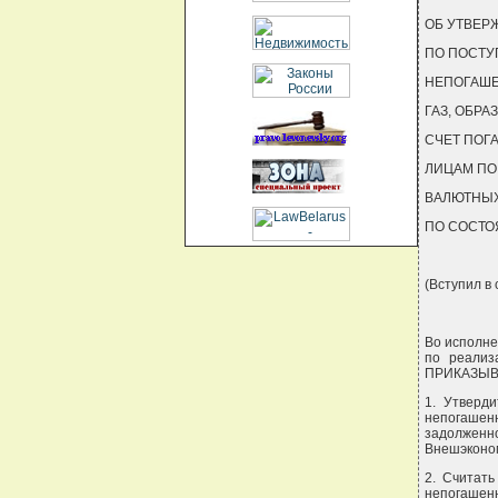
ОБ УТВЕР
ПО ПОСТУ
НЕПОГАШЕ
ГАЗ, ОБРАЗ
СЧЕТ ПОГ
ЛИЦАМ ПО
ВАЛЮТНЫХ
ПО СОСТОЯ
(Вступил в с
Во исполне
по реализ
ПРИКАЗЫВ
1. Утверд
непогашенн
задолженн
Внешэконом
2. Считать
непогашенн