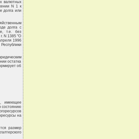
ых валютных
жении N 1 к
е долга или
зяйственным
оде долга с
, т.е. без
г. N 1385 "О
апреля 1996
 Республики
юридическим
нии остатка
ормирует об
), имеющее
о состоянию
горесурсов
оресурсы на
ется размер
хгалтерского