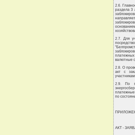
2.6. Главн
раздела 3 
заблокиро
направляе
заблокиров
основани
хозяйствов
2.7. Для 
посредств
"Белпромст
заблокиро
платежных 
валютные 
2.8. О про
акт с зак
участникам
2.9. По п
энергосбе
платежные 
по состоян
ПРИЛОЖЕН
АКТ - ЗАЯ