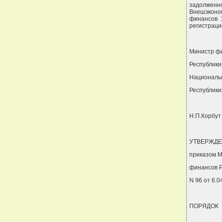
задолженн
Внешэконо
финансов 1
регистраци
Министр ф
Республики
Национальн
Республики
Н.П.Корбут
УТВЕРЖДЕ
приказом М
финансов Р
N 96 от 6.04
ПОРЯДОК