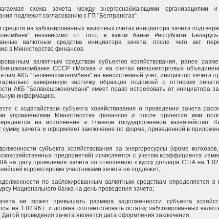
лагаемая схема зачета между энергоснабжающими организациями и
ания подлежит согласованию с ГП "Белтрансгаз".
ки средств на заблокированных валютных счетах инициатора зачета подтвер
кономбанк" независимо от того, в каком банке Республики Беларусь
ванные валютные средства инициатора зачета, после чего акт пер
ие в Министерство финансов.
ированным валютным средствам субъектов хозяйствования, ранее разм
 Внешэкономбанке СССР г.Москва и на счетах внешнеторговых объедине
ятым АКБ "Белвнешэкономбанк" на внесистемный учет, инициатор зачета п
тариально заверенную карточку образцов подписей с оттиском печати
сти АКБ "Белвнешэкономбанк" имеет право истребовать от инициатора з
льную информацию.
месте с ходатайством субъекта хозяйствования о проведении зачета расс
ми управлениями Министерства финансов и после принятия ими поло
ередается на исполнение в Главное государственное казначейство. Ка
 сумму зачета и оформляет заключение по форме, приведенной в приложен
долженности субъекта хозяйствования за энергоресурсы (кроме колхозов,
ьскохозяйственных предприятий) исчисляется с учетом коэффициента изме
А на дату проведения зачета по отношению к курсу доллара США на 1.02.9
льнейшей корректировке участниками зачета не подлежит;
задолженности по заблокированным валютным средствам определяется в 
курсу Национального банка на день проведения зачета;
ачета не может превышать размера задолженности субъекта хозяйст
рсы на 1.02.96 г. и должна соответствовать остатку заблокированных валют
 г. Датой проведения зачета является дата оформления заключения.