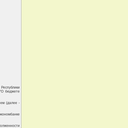
 Республики
 "О бюджете
ем (далее -
экономбанке
олженности