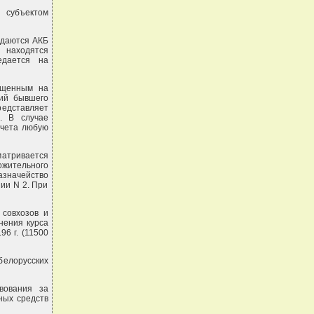
 субъектом
ждаются АКБ
 находятся
едается на
ещенным на
ний бывшего
редставляет
. В случае
ачета любую
матривается
жительного
значейство
ии N 2. При
 совхозов и
нения курса
6 г. (11500
белорусских
вования за
ных средств