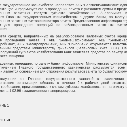
ое государственное казначейство направляет АКБ "Белвнешэкономбанк" оди
акта, где информирует его о проведении зачета с указанием суммы в преде
ванных валютных средств субъекта хозяйствования. Аналогичная 
тся Главным государственным казначейством в другие банки, по месту
анных валютных счетов инициатора зачета. Представленная информация сл
ем для проведения операций по заблокированным валютным счета
ания.
учета средств, направленных на разблокирование валютных счетов юрид
ом проведения зачета, в АКБ "Белвнешэкономбанк", АКБ "Белбизнес
ройбанк", АКБ "Белагропромбанк", АКБ "Приорбанк" открываются валютн
ванным средствам Министерству финансов (балансовый счет 3031). На
поручений субъектов хозяйствования банк зачисляет средства по зачету н
счета Минфина.
веденных операциях по зачету банки информируют Министерство финансов,
лючением Главного государственного казначейства рассылается всем
 и является основанием для отражения результатов зачета по бухгалтерскому
олучении от Главного государственного казначейства заключения
регающие организации обязаны в течение 2-х рабочих дней отозвать
требования, предъявленные к счетам субъекта хозяйствования на оплату 
ию на 1.02.96 г. задолженности энергоресурсы.
ИЕ 1
ВЛЕНИЕ