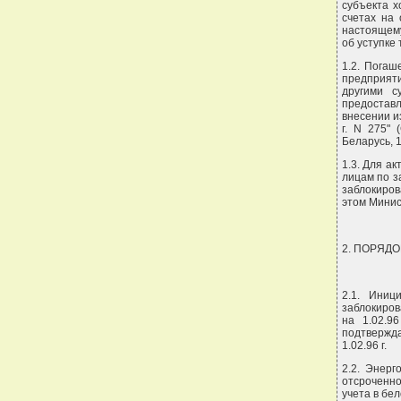
субъекта х
счетах на 
настоящему
об уступке
1.2. Погаш
предприяти
другими с
предоставл
внесении и
г. N 275" 
Беларусь, 19
1.3. Для а
лицам по з
заблокиров
этом Минис
2. ПОРЯД
2.1. Иниц
заблокиров
на 1.02.9
подтвержда
1.02.96 г.
2.2. Энер
отсроченно
учета в бе