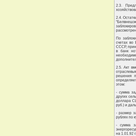
2.3. Пред
хозяйствов
2.4. Остат
"Белвнешэ
заблокиро
рассмотрен
По заблок
счетах во
СССР, прин
в банк но
необходимо
дополните
2.5. Акт в
отраслевы
решения п
определяет
этом:
- сумма за
других сел
доллара СШ
руб.) и да
- размер 
рублях по 
- сумма з
энергоресу
на 1.01.92