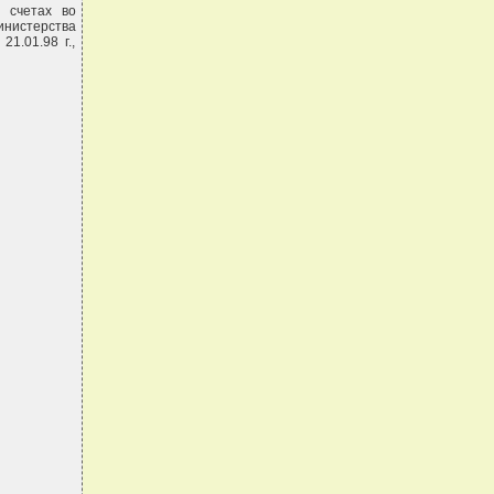
 счетах во
нистерства
1.01.98 г.,