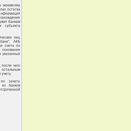
н экземпляр
лах остатка
информация
 нахождения
ужит банкам
м субъекта
ических лиц
банк", АКБ
ые счета по
 основании
а указанные
 после чего
 остальным
 учету.
 по зачету
 из банков
отсроченной