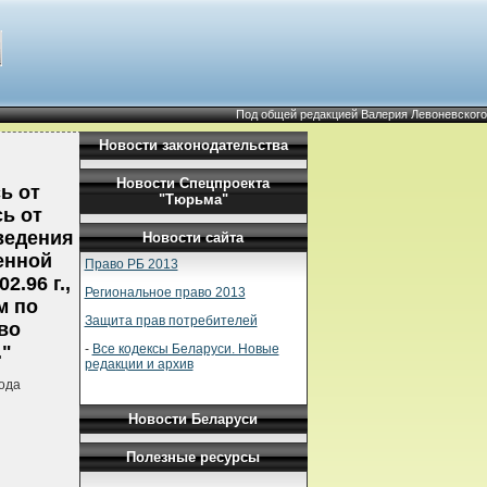
Под общей редакцией Валерия Левоневского
Новости законодательства
Новости Спецпроекта
ь от
"Тюрьма"
ь от
оведения
Новости сайта
енной
Право РБ 2013
.96 г.,
Региональное право 2013
м по
Защита прав потребителей
во
-
Все кодексы Беларуси. Новые
."
редакции и архив
ода
Новости Беларуси
Полезные ресурсы