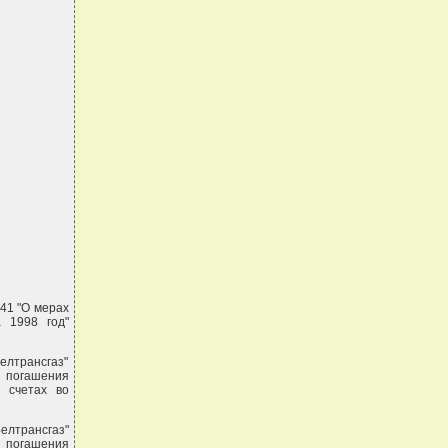
141 "О мерах
 1998 год"
елтрансгаз"
т погашения
 счетах во
елтрансгаз"
т погашения