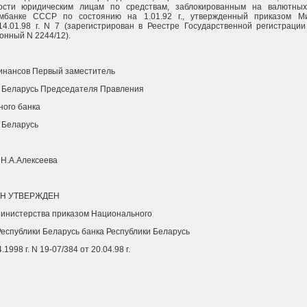
ости юридическим лицам по средствам, заблокированным на валютных
мбанке СССР по состоянию на 1.01.92 г., утвержденный приказом Ми
4.01.98 г. N 7 (зарегистрирован в Реестре Государственной регистрации 2
онный N 2244/12).
инансов Первый заместитель
 Беларусь Председателя Правления
ого банка
 Беларусь
 Н.А.Алексеева
Н УТВЕРЖДЕН
инистерства приказом Национального
еспублики Беларусь банка Республики Беларусь
.1998 г. N 19-07/384 от 20.04.98 г.